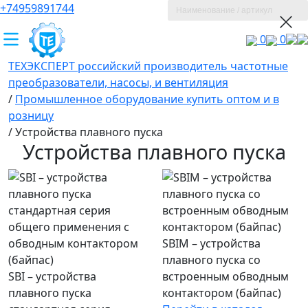
+74959891744
0
0
ТЕХЭКСПЕРТ российский производитель частотные
преобразователи, насосы, и вентиляция
/
Промышленное оборудование купить оптом и в
розницу
/
Устройства плавного пуска
Устройства плавного пуска
SBIM – устройства
плавного пуска со
SBI – устройства
встроенным обводным
плавного пуска
контактором (байпас)