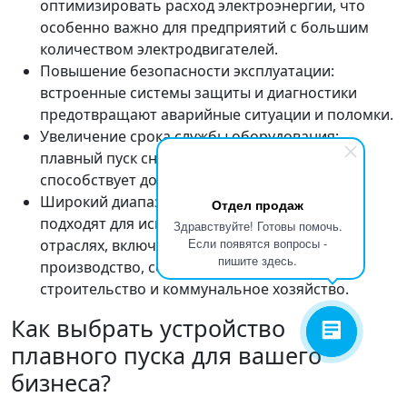
оптимизировать расход электроэнергии, что
особенно важно для предприятий с большим
количеством электродвигателей.
Повышение безопасности эксплуатации:
встроенные системы защиты и диагностики
предотвращают аварийные ситуации и поломки.
Увеличение срока службы оборудования:
плавный пуск снижает ударные нагрузки, что
способствует долговечности техники.
Широкий диапазон применений: устройства
Отдел продаж
подходят для использования в различных
Здравствуйте! Готовы помочь.
Если появятся вопросы -
отраслях, включая промышленное
пишите здесь.
производство, сельское хозяйство,
строительство и коммунальное хозяйство.
Как выбрать устройство
плавного пуска для вашего
бизнеса?