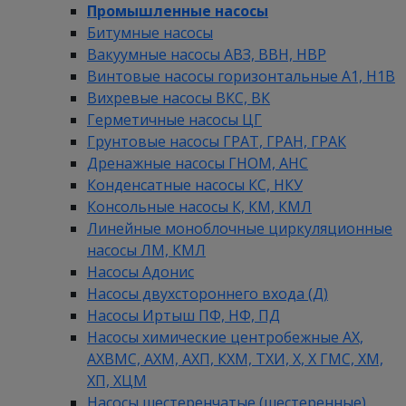
Промышленные насосы
Битумные насосы
Вакуумные насосы АВЗ, ВВН, НВР
Винтовые насосы горизонтальные А1, Н1В
Вихревые насосы ВКС, ВК
Герметичные насосы ЦГ
Грунтовые насосы ГРАТ, ГРАН, ГРАК
Дренажные насосы ГНОМ, АНС
Конденсатные насосы КС, НКУ
Консольные насосы К, КМ, КМЛ
Линейные моноблочные циркуляционные
насосы ЛМ, КМЛ
Насосы Адонис
Насосы двухстороннего входа (Д)
Насосы Иртыш ПФ, НФ, ПД
Насосы химические центробежные АХ,
АХВМС, АХМ, АХП, КХМ, ТХИ, Х, Х ГМС, ХМ,
ХП, ХЦМ
Насосы шестеренчатые (шестеренные)