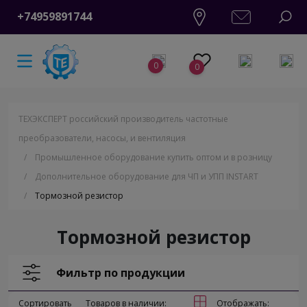
+74959891744
0
0
ТЕХЭКСПЕРТ российский производитель частотные
преобразователи, насосы, и вентиляция
/
Промышленное оборудование купить оптом и в розницу
/
Дополнительное оборудование для ЧП и УПП INSTART
/
Тормозной резистор
Тормозной резистор
Фильтр по продукции
Сортировать
Товаров в наличии:
Отображать: