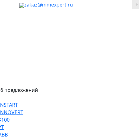
таж, 803
zakaz@mmexpert.ru
86 предложений
INSTART
 INNOVERT
Х100
VT
ABB