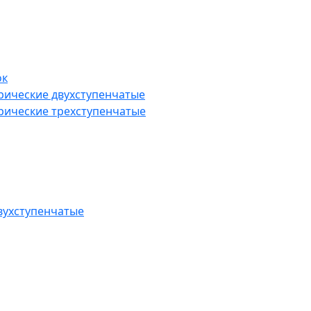
ок
рические двухступенчатые
рические трехступенчатые
вухступенчатые