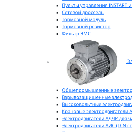
Пульты управления INSTART и
Сетевой дроссель
Тормозной модуль
Тормозной резистор
Фильтр ЭМС
Эл
Общепромышленные электродв
Взрывозащищенные электродви
Высоковольтные электродвига
Крановые электродвигатели 
Электродвигатели АДЧР для ч
Электродвигатели АИС (DIN с