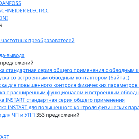
 DANFOSS
SCHNEIDER ELECTRIC
ONI
й
 частотных преобразователей
да-вывода
 предложений
уска стандартная серия общего применения с обводным 
пуска со встроенным обводным контактором (байпас)
пуска для повышенного контроля физических параметров 
уска с расширенным функционалом и встроенным обводн
уска INSTART стандартная серия общего применения
пуска INSTART для повышенного контроля физических пар
 для ЧП и УПП
353 предложений
TART