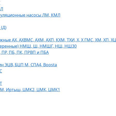
У
МЛ
уляционные насосы ЛМ, КМЛ
(Д)
ые АХ, АХВМС, АХМ, АХП, КХМ, ТХИ, Х, Х ГМС, ХМ, ХП, Х
теренные) НМШ, Ш, НМШГ, НШ, НШ30
 ПР, ПБ, ПК, ПРВП и ПБА
н ЭЦВ, БЦП М, СПА4, Boosta
С
Т
СМ, Иртыш, ЦМК2, ЦМК, ЦМК1