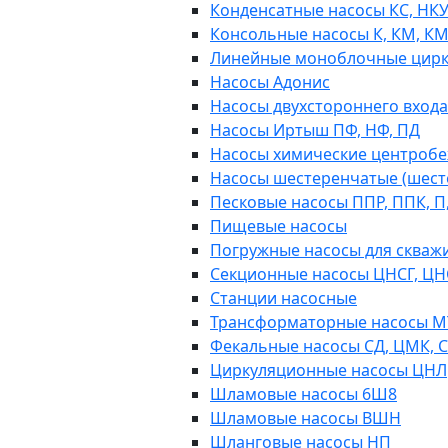
Конденсатные насосы КС, НК
Консольные насосы К, КМ, К
Линейные моноблочные цирк
Насосы Адонис
Насосы двухстороннего входа 
Насосы Иртыш ПФ, НФ, ПД
Насосы химические центробежн
Насосы шестеренчатые (шес
Песковые насосы ППР, ППК, П,
Пищевые насосы
Погружные насосы для скважи
Секционные насосы ЦНСГ, ЦН
Станции насосные
Трансформаторные насосы М
Фекальные насосы СД, ЦМК, 
Циркуляционные насосы ЦНЛ
Шламовые насосы 6Ш8
Шламовые насосы ВШН
Шланговые насосы НП