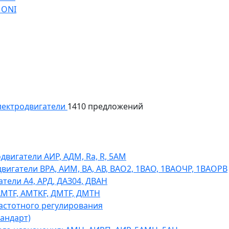
 ONI
ектродвигатели
1410 предложений
игатели АИР, АДМ, Ra, R, 5AM
гатели ВРА, АИМ, ВА, АВ, ВАO2, 1ВАО, 1ВАОЧР, 1ВАОРВ
тели A4, АРД, ДАЗ04, ДВАН
AMTF, AMTKF, ДMTF, ДМТН
астотного регулирования
тандарт)