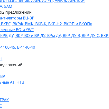
го назначения: АМН, АИРП, АИР, 5АМН, 5АН
А, 5АМ
592 предложений
ентиляторы ВЦ-ВР
КРС, ВКРФ, ВМК, ВКВ-К, ВКР-Н2, ВКОП и ВКОПв
ленные ВО и YWF
В-ДУ, ВКР, ВО и ВР-ДУ, ВРм ДУ, ВКР-ДУ-В, ВКР-ДУ-С, ВКР
100-45, ВР 140-40
ДН
редложений
НВР
ьные А1, Н1В
 ГРАК
С