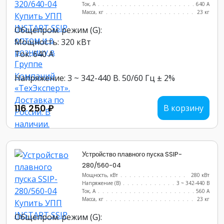
Ток, А
............................
640 А
Масса, кг
..........................
23 кг
Общепром. режим (G):
Мощность: 320 кВт
Ток: 640 А
Напряжение: 3 ~ 342-440 В. 50/60 Гц ± 2%
116 250 ₽
В корзину
Устройство плавного пуска SSIP-
280/560-04
Мощность, кВт
.......................
280 кВт
Напряжение (В)
......................
3 ~ 342-440 В
Ток, А
............................
560 А
Масса, кг
..........................
23 кг
Общепром. режим (G):