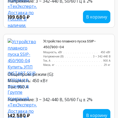
Напряжение: 3 ~ 342-440 В, 50/60 Гц ± 2%
199 680 ₽
В корзину
Устройство плавного пуска SSIP-
450/900-04
Мощность, кВт
.......................
450 кВт
Напряжение (В)
......................
3 ~ 342-440 В
Ток, А
............................
900 А
Масса, кг
..........................
29 кг
Общепром. режим (G):
Мощность: 450 кВт
Ток: 900 А
Напряжение: 3 ~ 342-440 В, 50/60 Гц ± 2%
142 580 ₽
В корзину