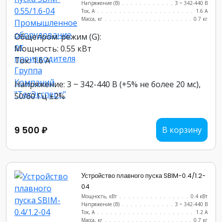
Напряжение (В)
......................
3 ~ 342-440 В
Ток, А
............................
1.6 А
Масса, кг
..........................
0.7 кг
Общепром. режим (G):
Мощность: 0.55 кВт
Ток: 1.6 А
Напряжение: 3 ~ 342-440 В (+5% не более 20 мс),
50/60 Гц ±2%
9 500 ₽
В корзину
Устройство плавного пуска SBIM-0.4/1.2-
04
Мощность, кВт
.......................
0.4 кВт
Напряжение (В)
......................
3 ~ 342-440 В
Ток, А
............................
1.2 А
Масса, кг
..........................
0.7 кг