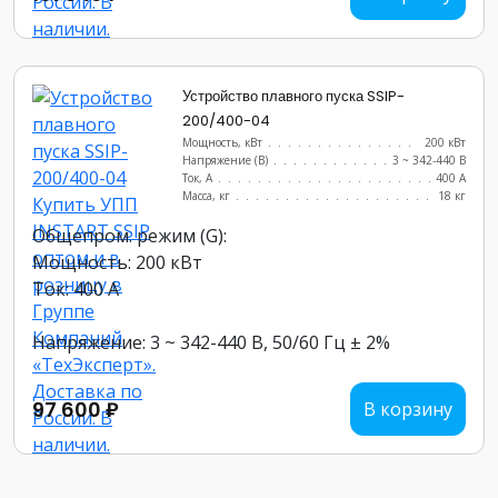
Устройство плавного пуска SSIP-
200/400-04
Мощность, кВт
.......................
200 кВт
Напряжение (В)
......................
3 ~ 342-440 В
Ток, А
............................
400 А
Масса, кг
..........................
18 кг
Общепром. режим (G):
Мощность: 200 кВт
Ток: 400 А
Напряжение: 3 ~ 342-440 В, 50/60 Гц ± 2%
97 600 ₽
В корзину