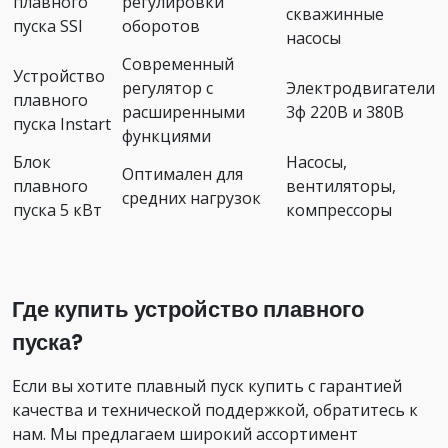
плавного
регулировки
скважинные
пуска SSI
оборотов
насосы
Современный
Устройство
регулятор с
Электродвигатели
плавного
расширенными
3ф 220В и 380В
пуска Instart
функциями
Блок
Насосы,
Оптимален для
плавного
вентиляторы,
средних нагрузок
пуска 5 кВт
компрессоры
Где купить устройство плавного
пуска?
Если вы хотите плавный пуск купить с гарантией
качества и технической поддержкой, обратитесь к
нам. Мы предлагаем широкий ассортимент