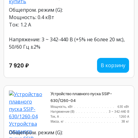
Общепром. режим (G):
Мощность: 0.4 кВт
Ток: 1.2 А
Напряжение: 3 ~ 342-440 В (+5% не более 20 мс),
50/60 Гц ±2%
7 920 ₽
В корзину
Устройство плавного пуска SSIP-
630/1260-04
Мощность, кВт
.......................
630 кВт
Напряжение (В)
......................
3 ~ 342-440 В
Ток, А
............................
1260 А
Масса, кг
..........................
38 кг
Общепром. режим (G):