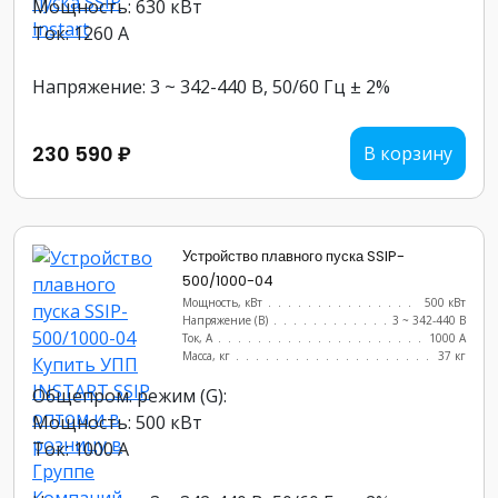
Мощность: 630 кВт
Ток: 1260 А
Напряжение: 3 ~ 342-440 В, 50/60 Гц ± 2%
230 590 ₽
В корзину
Устройство плавного пуска SSIP-
500/1000-04
Мощность, кВт
.......................
500 кВт
Напряжение (В)
......................
3 ~ 342-440 В
Ток, А
............................
1000 А
Масса, кг
..........................
37 кг
Общепром. режим (G):
Мощность: 500 кВт
Ток: 1000 А