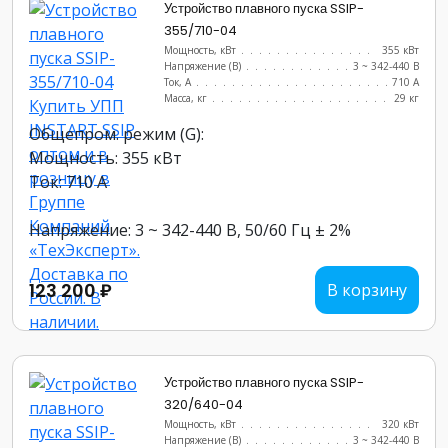
Устройство плавного пуска SSIP-
355/710-04
Мощность, кВт
.......................
355 кВт
Напряжение (В)
......................
3 ~ 342-440 В
Ток, А
............................
710 А
Масса, кг
..........................
29 кг
Общепром. режим (G):
Мощность: 355 кВт
Ток: 710 А
Напряжение: 3 ~ 342-440 В, 50/60 Гц ± 2%
123 200 ₽
В корзину
Устройство плавного пуска SSIP-
320/640-04
Мощность, кВт
.......................
320 кВт
Напряжение (В)
......................
3 ~ 342-440 В