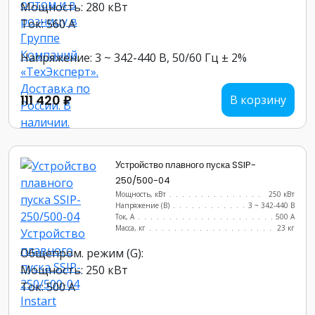
Мощность: 280 кВт
Ток: 560 А
Напряжение: 3 ~ 342-440 В, 50/60 Гц ± 2%
111 420 ₽
В корзину
Устройство плавного пуска SSIP-
250/500-04
Мощность, кВт
.......................
250 кВт
Напряжение (В)
......................
3 ~ 342-440 В
Ток, А
............................
500 А
Масса, кг
..........................
23 кг
Общепром. режим (G):
Мощность: 250 кВт
Ток: 500 А