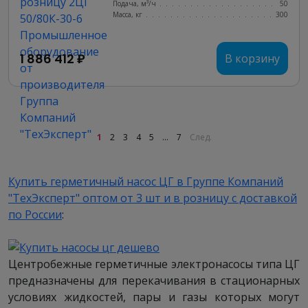
Подача, м³/ч
........................
50
Масса, кг
..........................
300
1 886 412 ₽
В корзину
1
2
3
4
5
...
7
След.
Купить герметичный насос ЦГ в Группе Компаний
"ТехЭксперт" оптом от 3 шт и в розницу с доставкой
по России
:
Центробежные герметичные электронасосы типа ЦГ
предназначены для перекачивания в стационарных
условиях жидкостей, пары и газы которых могут