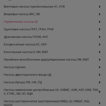
Винтовые насосы горизонтальные А1, Н1В
Вихревые насосы ВКС, ВК
Герметичные насосы ЦГ
Грунтовые насосы ГРАТ, ГРАН, ГРАК
Дренажные насосы ГНОМ, АНС
Конденсатные насосы КС, НКУ
Консольные насосы К, КМ, КМЛ
Линейные моноблочные циркуляционные насосы ЛМ, КМЛ
Насосы Адонис
Насосы двухстороннего входа (Д)
Насосы Иртыш ПФ, НФ, ПД
Насосы химические центробежные АХ, АХВМС, АХМ, АХП, КХМ, ТХИ,
Х, Х ГМС, ХМ, ХП, ХЦМ
Насосы шестеренчатые (шестеренные) НМШ, Ш, НМШГ, НШ,
НШ30