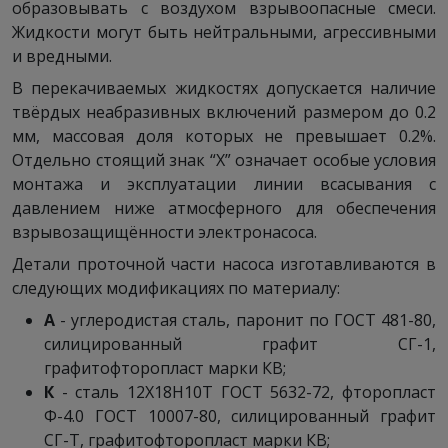
образовывать с воздухом взрывоопасные смеси.
Жидкости могут быть нейтральными, агрессивными
и вредными.
В перекачиваемых жидкостях допускается наличие
твёрдых неабразивных включений размером до 0.2
мм, массовая доля которых не превышает 0.2%.
Отдельно стоящий знак “Х” означает особые условия
монтажа и эксплуатации линии всасывания с
давлением ниже атмосферного для обеспечения
взрывозащищённости электронасоса.
Детали проточной части насоса изготавливаются в
следующих модификациях по материалу:
А
- углеродистая сталь, паронит по ГОСТ 481-80,
силицированный графит СГ-1,
графитофторопласт марки КВ;
К
- сталь 12Х18Н10Т ГОСТ 5632-72, фторопласт
Ф-4.0 ГОСТ 10007-80, силицированный графит
СГ-Т, графитофторопласт марки КВ;