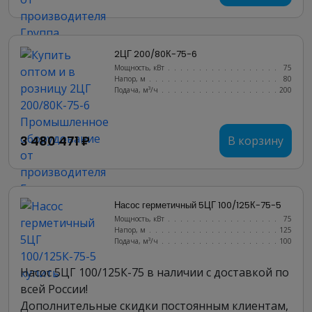
2ЦГ 200/80К-75-6
Мощность, кВт
.......................
75
Напор, м
..........................
80
Подача, м³/ч
........................
200
3 480 471 ₽
В корзину
Насос герметичный 5ЦГ 100/125К-75-5
Мощность, кВт
.......................
75
Напор, м
..........................
125
Подача, м³/ч
........................
100
Насос 5ЦГ 100/125К-75 в наличии с доставкой по
всей России!
Дополнительные скидки постоянным клиентам,