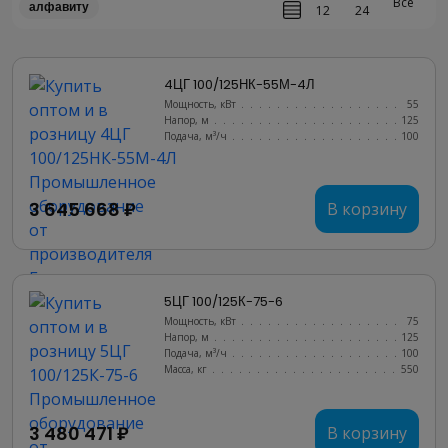
Все
алфавиту
12
24
4ЦГ 100/125НК-55М-4Л
Мощность, кВт
.......................
55
Напор, м
..........................
125
Подача, м³/ч
........................
100
3 645 668 ₽
В корзину
5ЦГ 100/125К-75-6
Мощность, кВт
.......................
75
Напор, м
..........................
125
Подача, м³/ч
........................
100
Масса, кг
..........................
550
3 480 471 ₽
В корзину