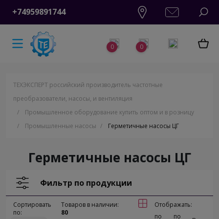
+74959891744
0
0
ТЕХЭКСПЕРТ российский производитель частотные
преобразователи, насосы, и вентиляция
/
Промышленное оборудование купить оптом и в розницу
/
Промышленные насосы
/
Герметичные насосы ЦГ
Герметичные насосы ЦГ
Фильтр по продукции
Сортировать
Товаров в наличии:
Отображать:
по:
80
по
по