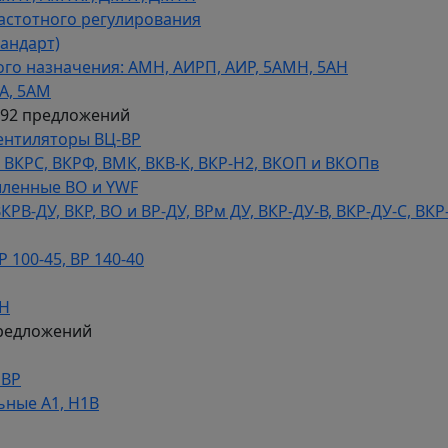
астотного регулирования
тандарт)
го назначения: АМН, АИРП, АИР, 5АМН, 5АН
А, 5АМ
592 предложений
ентиляторы ВЦ-ВР
КРС, ВКРФ, ВМК, ВКВ-К, ВКР-Н2, ВКОП и ВКОПв
ленные ВО и YWF
В-ДУ, ВКР, ВО и ВР-ДУ, ВРм ДУ, ВКР-ДУ-В, ВКР-ДУ-С, ВКР
100-45, ВР 140-40
ДН
редложений
НВР
ьные А1, Н1В