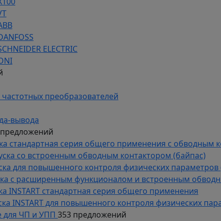
Х100
VT
ABB
 DANFOSS
SCHNEIDER ELECTRIC
ONI
й
 частотных преобразователей
да-вывода
 предложений
уска стандартная серия общего применения с обводным 
пуска со встроенным обводным контактором (байпас)
пуска для повышенного контроля физических параметров 
уска с расширенным функционалом и встроенным обводн
уска INSTART стандартная серия общего применения
пуска INSTART для повышенного контроля физических пар
 для ЧП и УПП
353 предложений