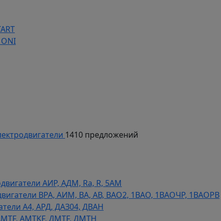
TART
 ONI
ектродвигатели
1410 предложений
игатели АИР, АДМ, Ra, R, 5AM
гатели ВРА, АИМ, ВА, АВ, ВАO2, 1ВАО, 1ВАОЧР, 1ВАОРВ
тели A4, АРД, ДАЗ04, ДВАН
AMTF, AMTKF, ДMTF, ДМТН