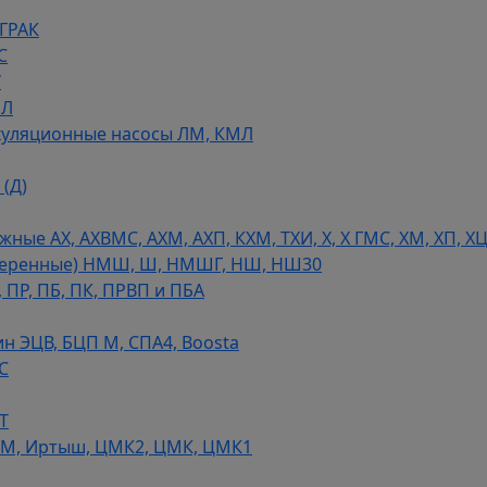
 ГРАК
С
У
МЛ
уляционные насосы ЛМ, КМЛ
(Д)
ые АХ, АХВМС, АХМ, АХП, КХМ, ТХИ, Х, Х ГМС, ХМ, ХП, Х
теренные) НМШ, Ш, НМШГ, НШ, НШ30
 ПР, ПБ, ПК, ПРВП и ПБА
н ЭЦВ, БЦП М, СПА4, Boosta
С
Т
СМ, Иртыш, ЦМК2, ЦМК, ЦМК1