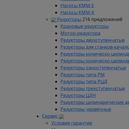
Насосы КММ-Е
Насосы КММ-К
Редукторы
216 предложений
Крановые редукторы
Мотор-редуктора
Редукторы двухступенчатые
Редукторы для станков-качал
Редукторы коническо-цилинд
Редукторы коническо-цилинд
Редукторы одноступенчатые
Редукторы типа РМ
Редукторы типа РЦД
Редукторы трехступенчатые
Редукторы ЦДН
Редукторы цилиндрические д
Редукторы червячные
Сервис
Условия гарантии