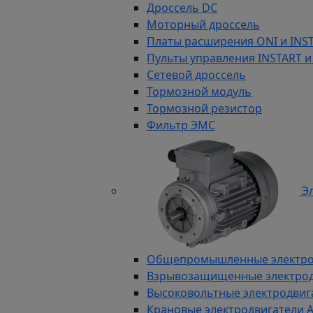
Дроссель DC
Моторный дроссель
Платы расширения ONI и INS
Пульты управления INSTART и
Сетевой дроссель
Тормозной модуль
Тормозной резистор
Фильтр ЭМС
Эл
Общепромышленные электродв
Взрывозащищенные электродви
Высоковольтные электродвига
Крановые электродвигатели 