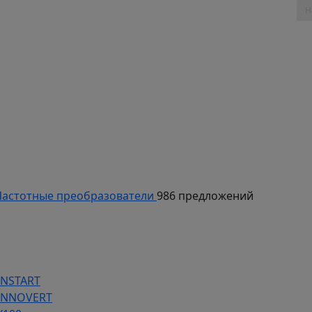
таж, 803
астотные преобразователи
986 предложений
INSTART
 INNOVERT