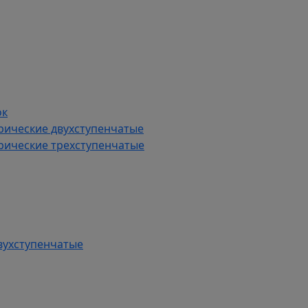
ок
рические двухступенчатые
рические трехступенчатые
вухступенчатые