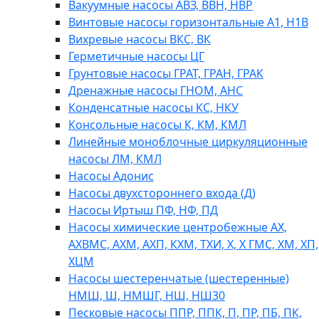
Вакуумные насосы АВЗ, ВВН, НВР
Винтовые насосы горизонтальные А1, Н1В
Вихревые насосы ВКС, ВК
Герметичные насосы ЦГ
Грунтовые насосы ГРАТ, ГРАН, ГРАК
Дренажные насосы ГНОМ, АНС
Конденсатные насосы КС, НКУ
Консольные насосы К, КМ, КМЛ
Линейные моноблочные циркуляционные
насосы ЛМ, КМЛ
Насосы Адонис
Насосы двухстороннего входа (Д)
Насосы Иртыш ПФ, НФ, ПД
Насосы химические центробежные АХ,
АХВМС, АХМ, АХП, КХМ, ТХИ, Х, Х ГМС, ХМ, ХП,
ХЦМ
Насосы шестеренчатые (шестеренные)
НМШ, Ш, НМШГ, НШ, НШ30
Песковые насосы ППР, ППК, П, ПР, ПБ, ПК,