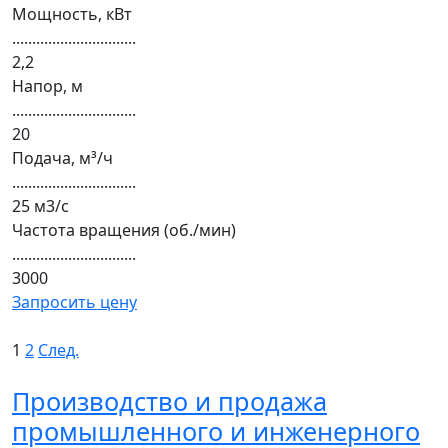
Мощность, кВт
...............................
2,2
Напор, м
...............................
20
Подача, м³/ч
...............................
25 м3/с
Частота вращения (об./мин)
...............................
3000
Запросить цену
1
2
След.
Производство и продажа
промышленного и инженерного