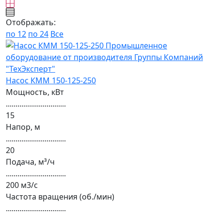
Отображать:
по 12
по 24
Все
Насос КММ 150-125-250
Мощность, кВт
...............................
15
Напор, м
...............................
20
Подача, м³/ч
...............................
200 м3/с
Частота вращения (об./мин)
...............................