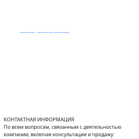
Тел.: +7 495 989 1744
E-mail:
zakaz@mmexpert.ru
Адрес офиса в Москве: Варшавское шоссе дом 150к2,
БЦ Селектика, 8 этаж, офис 803.
Адрес офиса в Санкт-Петербурге: улица Савушкина
дом 134к1.
Доставка оборудования по всей России.
График работы (часовой пояс Москва)
пн-чт с 9:00 до 18:00; пт до 17:00.
КОНТАКТНАЯ ИНФОРМАЦИЯ
По всем вопросам, связанным с деятельностью
компании, включая консультации и продажу