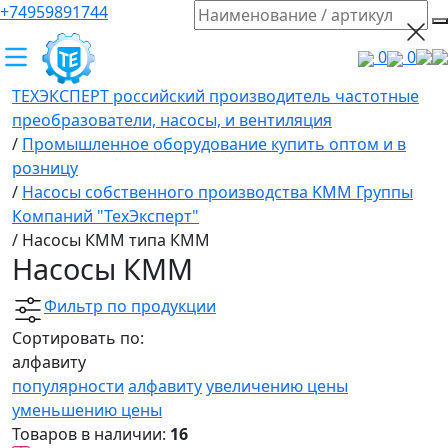
+74959891744
0
0
ТЕХЭКСПЕРТ российский производитель частотные
преобразователи, насосы, и вентиляция
/
Промышленное оборудование купить оптом и в
розницу
/
Насосы собственного производства KMM Группы
Компаний "ТехЭксперт"
/
Насосы КММ типа КММ
Насосы КММ
Фильтр по продукции
Сортировать по:
алфавиту
популярности
алфавиту
увеличению цены
уменьшению цены
Товаров в наличии:
16