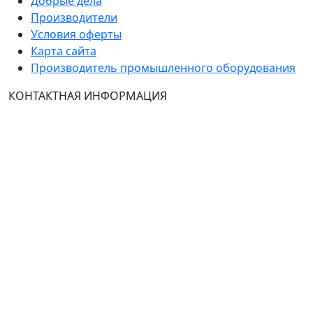
Добрые дела
Производители
Условия оферты
Карта сайта
Производитель промышленного оборудования
КОНТАКТНАЯ ИНФОРМАЦИЯ
Группа Компаний "ТехЭксперт": производство и
продажа промышленного и инженерного
оборудования (общепромышленные и
врывозащищённые электродвигатели, ч
астотные
преобразователи, вентиляторы, насосы, редуктора,
УПП и системы промышленной вентиляции).
Владелец ресурса: Хмырова Наталья Николаевна. На
сайте невозможно зарегистрироваться и
авторизоваться с иностранных аккаунтов (149-ФЗ),
рекомендуем это делать с использованием
российского сервиса авторизации (использовать
почту на Yandex.ru или Mail.ru).
: