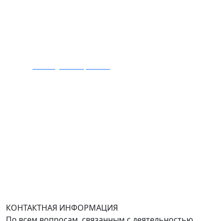
почту на Yandex.ru или Mail.ru).
:
Тел.: +7 495 989 1744
E-mail:
zakaz@mmexpert.ru
Адрес офиса в Москве: Варшавское шоссе дом 150к2,
БЦ Селектика, 8 этаж, офис 803.
Адрес офиса в Санкт-Петербурге: улица Савушкина
дом 134к1.
Доставка оборудования по всей России.
График работы (часовой пояс Москва)
пн-чт с 9:00 до 18:00; пт до 17:00.
КОНТАКТНАЯ ИНФОРМАЦИЯ
По всем вопросам, связанным с деятельностью