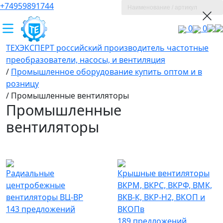
+74959891744
0
0
ТЕХЭКСПЕРТ российский производитель частотные
преобразователи, насосы, и вентиляция
/
Промышленное оборудование купить оптом и в
розницу
/
Промышленные вентиляторы
Промышленные
вентиляторы
Радиальные
Крышные вентиляторы
центробежные
ВКРМ, ВКРС, ВКРФ, ВМК,
вентиляторы ВЦ-ВР
ВКВ-К, ВКР-Н2, ВКОП и
143 предложений
ВКОПв
189 предложений