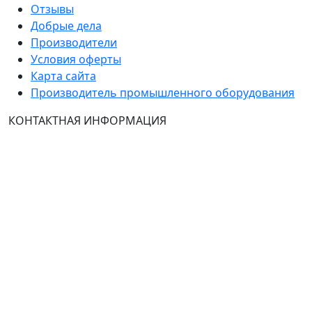
Отзывы
Добрые дела
Производители
Условия оферты
Карта сайта
Производитель промышленного оборудования
КОНТАКТНАЯ ИНФОРМАЦИЯ
Группа Компаний "ТехЭксперт": производство и
продажа промышленного и инженерного
оборудования (общепромышленные и
врывозащищённые электродвигатели, ч
астотные
преобразователи, вентиляторы, насосы, редуктора,
УПП и системы промышленной вентиляции).
Владелец ресурса: Хмырова Наталья Николаевна. На
сайте невозможно зарегистрироваться и
авторизоваться с иностранных аккаунтов (149-ФЗ),
рекомендуем это делать с использованием
российского сервиса авторизации (использовать