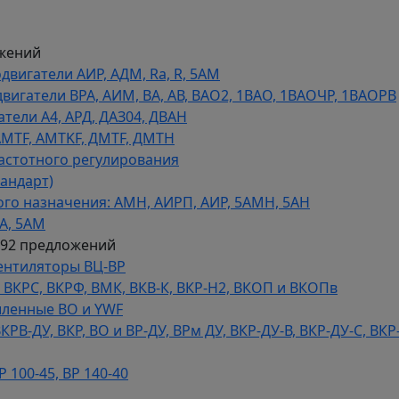
жений
игатели АИР, АДМ, Ra, R, 5AM
гатели ВРА, АИМ, ВА, АВ, ВАO2, 1ВАО, 1ВАОЧР, 1ВАОРВ
тели A4, АРД, ДАЗ04, ДВАН
AMTF, AMTKF, ДMTF, ДМТН
астотного регулирования
тандарт)
го назначения: АМН, АИРП, АИР, 5АМН, 5АН
А, 5АМ
592 предложений
ентиляторы ВЦ-ВР
КРС, ВКРФ, ВМК, ВКВ-К, ВКР-Н2, ВКОП и ВКОПв
ленные ВО и YWF
В-ДУ, ВКР, ВО и ВР-ДУ, ВРм ДУ, ВКР-ДУ-В, ВКР-ДУ-С, ВКР
100-45, ВР 140-40