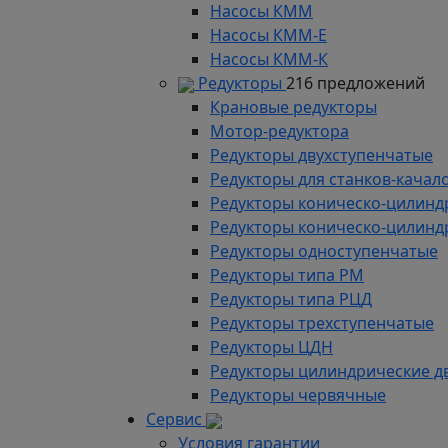
Насосы КММ
Насосы КММ-Е
Насосы КММ-К
Редукторы
216 предложений
Крановые редукторы
Мотор-редуктора
Редукторы двухступенчатые
Редукторы для станков-качал
Редукторы коническо-цилинд
Редукторы коническо-цилинд
Редукторы одноступенчатые
Редукторы типа РМ
Редукторы типа РЦД
Редукторы трехступенчатые
Редукторы ЦДН
Редукторы цилиндрические д
Редукторы червячные
Сервис
Условия гарантии