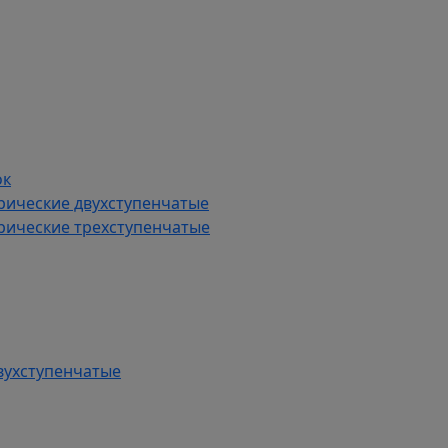
ок
рические двухступенчатые
рические трехступенчатые
вухступенчатые