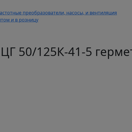
астотные преобразователи, насосы, и вентиляция
том и в розницу
1ЦГ 50/125К-41-5 герм