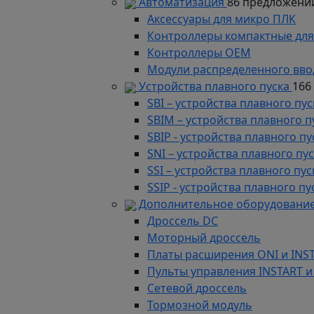
Автоматизация
86 предложени
Аксессуары для микро ПЛК
Контроллеры компактные для
Контроллеры ОЕМ
Модули распределенного вво
Устройства плавного пуска
166
SBI – устройства плавного п
SBIM – устройства плавного 
SBIP - устройства плавного 
SNI – устройства плавного п
SSI – устройства плавного п
SSIP - устройства плавного 
Дополнительное оборудование
Дроссель DC
Моторный дроссель
Платы расширения ONI и INS
Пульты управления INSTART и
Сетевой дроссель
Тормозной модуль