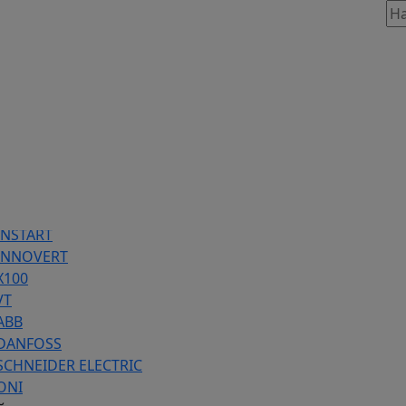
таж, 803
86 предложений
INSTART
 INNOVERT
Х100
VT
ABB
 DANFOSS
SCHNEIDER ELECTRIC
ONI