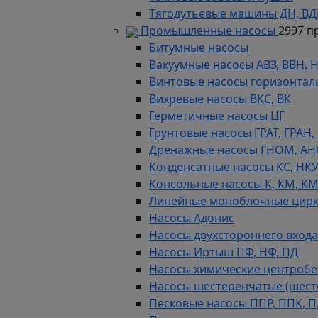
Тягодутьевые машины ДН, В
Промышленные насосы
2997 п
Битумные насосы
Вакуумные насосы АВЗ, ВВН, 
Винтовые насосы горизонтал
Вихревые насосы ВКС, ВК
Герметичные насосы ЦГ
Грунтовые насосы ГРАТ, ГРАН,
Дренажные насосы ГНОМ, АН
Конденсатные насосы КС, НК
Консольные насосы К, КМ, К
Линейные моноблочные цирк
Насосы Адонис
Насосы двухстороннего входа 
Насосы Иртыш ПФ, НФ, ПД
Насосы химические центробежн
Насосы шестеренчатые (шес
Песковые насосы ППР, ППК, П,