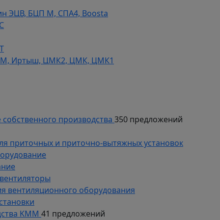
н ЭЦВ, БЦП М, СПА4, Boosta
С
Т
СМ, Иртыш, ЦМК2, ЦМК, ЦМК1
 собственного производства
350 предложений
ля приточных и приточно-вытяжных установок
борудование
ание
 вентиляторы
ия вентиляционного оборудования
становки
дства KMM
41 предложений