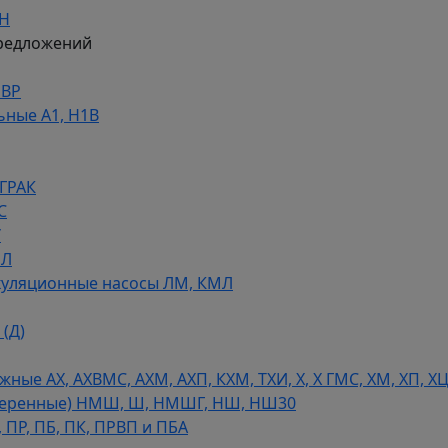
ДН
редложений
НВР
ьные А1, Н1В
 ГРАК
С
У
МЛ
уляционные насосы ЛМ, КМЛ
(Д)
ые АХ, АХВМС, АХМ, АХП, КХМ, ТХИ, Х, Х ГМС, ХМ, ХП, Х
теренные) НМШ, Ш, НМШГ, НШ, НШ30
 ПР, ПБ, ПК, ПРВП и ПБА