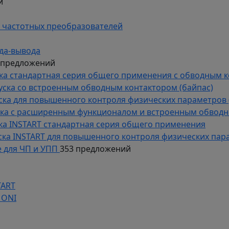
й
 частотных преобразователей
да-вывода
 предложений
уска стандартная серия общего применения с обводным 
пуска со встроенным обводным контактором (байпас)
пуска для повышенного контроля физических параметров 
уска с расширенным функционалом и встроенным обводн
уска INSTART стандартная серия общего применения
пуска INSTART для повышенного контроля физических пар
 для ЧП и УПП
353 предложений
TART
 ONI