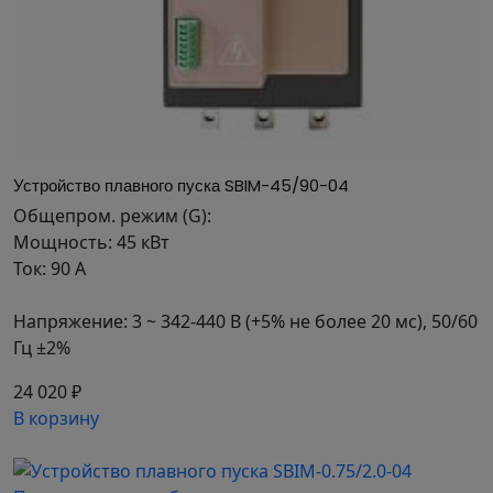
встроенным обводным контактором для
повышения надежности и упрощения
подключения.
МОНТАЖ
Быстросъемные клеммы управления для
релейных выходов защищают от
Устройство плавного пуска SBIM-45/90-04
неправильного подключения.
Общепром. режим (G):
Пружинные клеммы позволяют быстро
Мощность: 45 кВт
подключать управляющие сигналы.
Ток: 90 А
Корпус сконструирован так, что установка не
требует воздушных зазоров.
Напряжение: 3 ~ 342-440 В (+5% не более 20 мс), 50/60
НАСТРОЙКА И ПРОГРАММИРОВАНИЕ
Гц ±2%
ЖК-дисплей с русскоязычным меню для
24 020 ₽
удобного управления.
В корзину
Предустановленные настройки для типовых
задач.
Встроенный сетевой протокол Modbus RTU