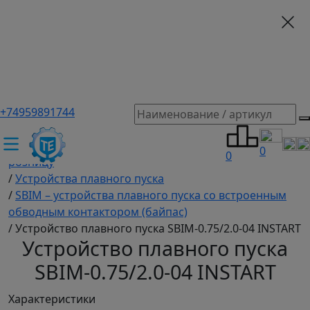
+74959891744
ТЕХЭКСПЕРТ российский производитель частотные
преобразователи, насосы, и вентиляция
/
Промышленное оборудование купить оптом и в
0
0
розницу
/
Устройства плавного пуска
/
SBIM – устройства плавного пуска со встроенным
обводным контактором (байпас)
/
Устройство плавного пуска SBIM-0.75/2.0-04 INSTART
Устройство плавного пуска
SBIM-0.75/2.0-04 INSTART
Характеристики