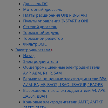
Дроссель DC
Моторный дроссель
Платы расширения ONI и INSTART
Пульты управления INSTART и ONI
Сетевой дроссель
Тормозной модуль
Тормозной резистор
Фильтр ЭМС
Электродвигатели
Назад
Электродвигатели
Общепромышленные электродвигатели
АИР, АДМ, Ra, R, 5AM
Взрывозащищенные электродвигатели ВРА,
АИМ, ВА, АВ, ВАO2, 1ВАО, 1ВАОЧР, 1ВАОРВ
Высоковольтные электродвигатели A4, АРД,
ДАЗ04, ДВАН
Крановые электродвигатели AMTF, AMTKF,
ДMTF, ДМТН