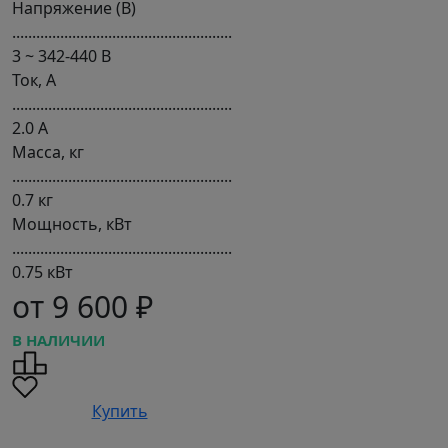
Напряжение (В)
.......................................................
3 ~ 342-440 В
Ток, А
.......................................................
2.0 А
Масса, кг
.......................................................
0.7 кг
Мощность, кВт
.......................................................
0.75 кВт
от 9 600 ₽
В НАЛИЧИИ
Купить