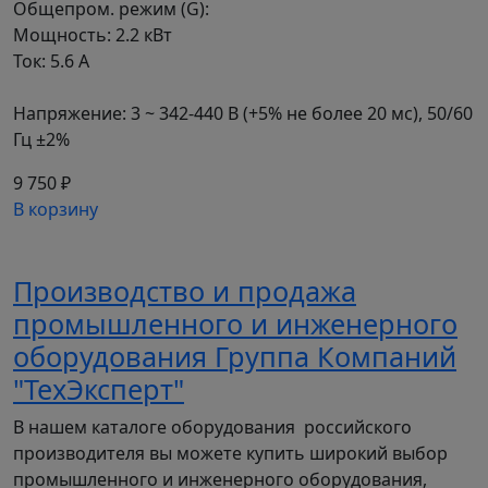
Общепром. режим (G):
Технические характеристики УПП
Мощность: 2.2 кВт
(софтстартеров):
Ток: 5.6 А
Напряжение: 3 ~ 342-440 В (+5% не более 20 мс), 50/60
Чертёж:
Гц ±2%
9 750 ₽
В корзину
Производство и продажа
Устройства плавного пуска гарантируют
промышленного и инженерного
безопасный запуск и защиту для
оборудования Группа Компаний
электродвигателей и насосов. Приобретите
"ТехЭксперт"
софтстартер с выгодной ценой, быстрой
доставкой и гарантией.
В нашем каталоге оборудования российского
производителя вы можете купить широкий выбор
ООО "ТехЭксперт" предлагает
промышленного и инженерного оборудования,
профессиональные консультации и высокое