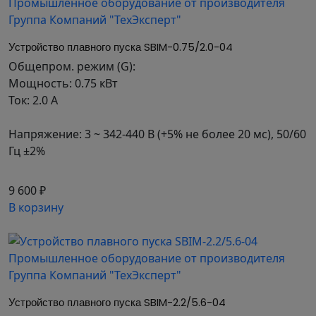
для интеграции в сеть.
ЭКСПЛУАТАЦИЯ
Устройство плавного пуска SBIM-0.75/2.0-04
Общепром. режим (G):
Подключение выносной панели
Мощность: 0.75 кВт
осуществляется через патч-корд.
Ток: 2.0 А
Возможность настраивать отображение
рабочих параметров.
Напряжение: 3 ~ 342-440 В (+5% не более 20 мс), 50/60
Независимое питание управляющей части
Гц ±2%
способствует бесперебойной работе.
ОБЛАСТИ ПРИМЕНЕНИЯ
9 600 ₽
В корзину
Эти устройства идеально подходят для
ограниченных пространств. Благодаря
встроенному обводному контактору процесс
подключения максимально упрощен. Они
востребованы везде, где требуется
контролируемый запуск и остановка двигателя.
Устройство плавного пуска SBIM-2.2/5.6-04