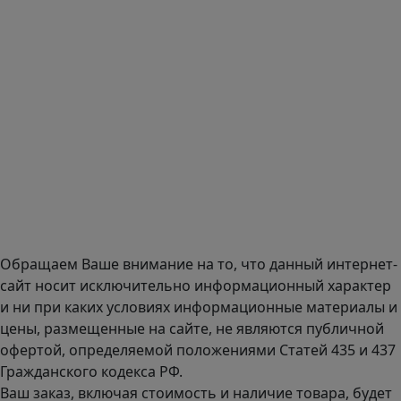
Тел.: +7 495 989 1744
E-mail:
zakaz@mmexpert.ru
Адрес офиса в Москве: Варшавское шоссе дом 150к2, БЦ
Селектика, 8 этаж, офис 803.
Адрес офиса в Санкт-Петербурге: улица Савушкина дом
134к1.
Доставка оборудования по всей России.
График работы (часовой пояс Москва)
пн-чт с 9:00 до 18:00; пт до 17:00.
Обращаем Ваше внимание на то, что данный интернет-
сайт носит исключительно информационный характер
и ни при каких условиях информационные материалы и
цены, размещенные на сайте, не являются публичной
офертой, определяемой положениями Статей 435 и 437
Гражданского кодекса РФ.
Ваш заказ, включая стоимость и наличие товара, будет