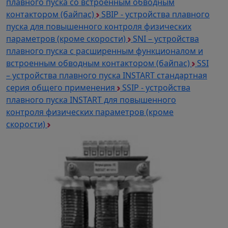
плавного пуска со встроенным обводным
контактором (байпас)
SBIP - устройства плавного
пуска для повышенного контроля физических
параметров (кроме скорости)
SNI – устройства
плавного пуска с расширенным функционалом и
встроенным обводным контактором (байпас)
SSI
– устройства плавного пуска INSTART стандартная
серия общего применения
SSIP - устройства
плавного пуска INSTART для повышенного
контроля физических параметров (кроме
скорости)