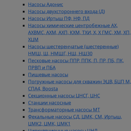
Насосы Адонис
Насосы двухстороннего входа (Д)
Насосы Иртыш ПФ, НФ, ПД
Насосы химические центробежные АХ,
АХВМС, АХМ, АХП, КХМ, ТХИ, Х, Х ГМС, ХМ, ХП,
ХЦМ
Насосы шестеренчатые (шестеренные)
НМШ, Ш, НМШГ, НШ, НШ30
Песковые насосы ППР, ППК, П, ПР, ПБ, ПК,
ПРВП и ПБА
Пищевые насосы
Погружные насосы для скважин ЭЦВ, БЦП М,
СПА4, Boosta
Секционные насосы ЦНСГ, ЦНС
Станции насосные
Трансформаторные насосы МТ
Фекальные насосы СД, ЦМК, СМ, Иртыш,
ЦМК2, ЦМК, ЦМК1
Циркуляционные насосы ЦНЛ