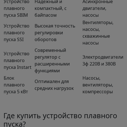
Устройство
Надежный и
Асинхронные
плавного
компактный, с
двигатели,
пуска SBIM
байпасом
насосы
Вентиляторы,
Устройство
Высокая точность
насосы,
плавного
регулировки
скважинные
пуска SSI
оборотов
насосы
Современный
Устройство
регулятор с
Электродвигатели
плавного
расширенными
3ф 220В и 380В
пуска Instart
функциями
Блок
Насосы,
Оптимален для
плавного
вентиляторы,
средних нагрузок
пуска 5 кВт
компрессоры
Где купить устройство плавного
пуска?