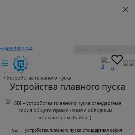
+74959891744
ТЕХЭКСПЕРТ российский производитель частотные
преобразователи, насосы, и вентиляция
/
Промышленное оборудование купить оптом и в
0
0
розницу
/
Устройства плавного пуска
Устройства плавного пуска
SBI –  устройства плавного пуска стандартная серия 