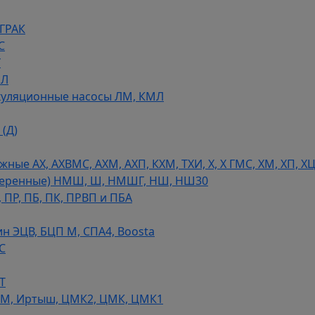
 ГРАК
С
У
МЛ
уляционные насосы ЛМ, КМЛ
(Д)
ые АХ, АХВМС, АХМ, АХП, КХМ, ТХИ, Х, Х ГМС, ХМ, ХП, Х
теренные) НМШ, Ш, НМШГ, НШ, НШ30
 ПР, ПБ, ПК, ПРВП и ПБА
н ЭЦВ, БЦП М, СПА4, Boosta
С
Т
СМ, Иртыш, ЦМК2, ЦМК, ЦМК1