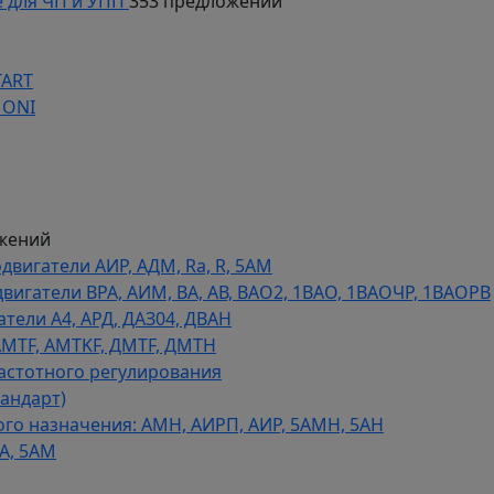
 для ЧП и УПП
353 предложений
TART
 ONI
жений
игатели АИР, АДМ, Ra, R, 5AM
гатели ВРА, АИМ, ВА, АВ, ВАO2, 1ВАО, 1ВАОЧР, 1ВАОРВ
тели A4, АРД, ДАЗ04, ДВАН
AMTF, AMTKF, ДMTF, ДМТН
астотного регулирования
тандарт)
го назначения: АМН, АИРП, АИР, 5АМН, 5АН
А, 5АМ