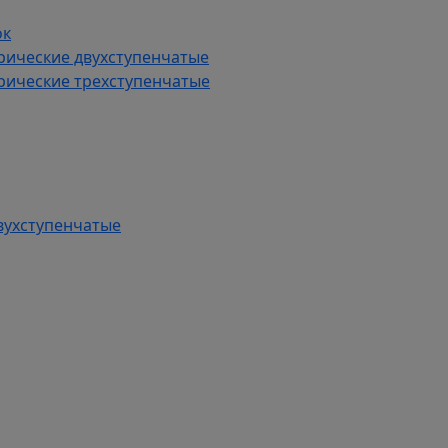
ок
рические двухступенчатые
рические трехступенчатые
вухступенчатые