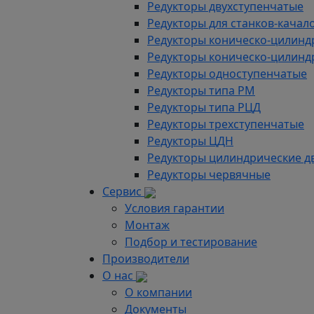
Редукторы двухступенчатые
Редукторы для станков-качал
Редукторы коническо-цилинд
Редукторы коническо-цилинд
Редукторы одноступенчатые
Редукторы типа РМ
Редукторы типа РЦД
Редукторы трехступенчатые
Редукторы ЦДН
Редукторы цилиндрические д
Редукторы червячные
Сервис
Условия гарантии
Монтаж
Подбор и тестирование
Производители
О нас
О компании
Документы