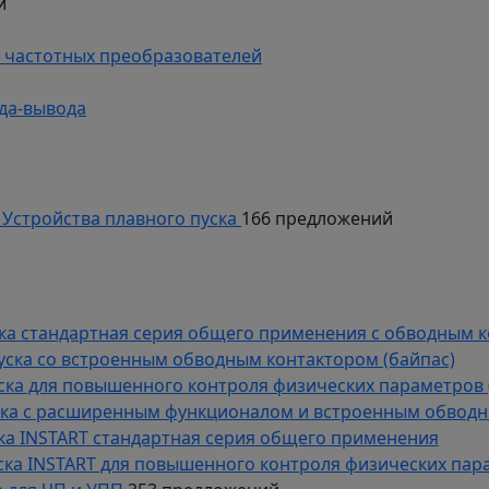
й
 частотных преобразователей
да-вывода
Устройства плавного пуска
166 предложений
уска стандартная серия общего применения с обводным 
пуска со встроенным обводным контактором (байпас)
пуска для повышенного контроля физических параметров 
уска с расширенным функционалом и встроенным обводн
уска INSTART стандартная серия общего применения
пуска INSTART для повышенного контроля физических пар