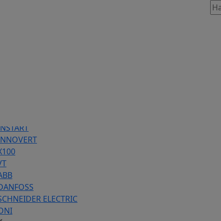
таж, 803
86 предложений
INSTART
 INNOVERT
Х100
VT
ABB
 DANFOSS
SCHNEIDER ELECTRIC
ONI