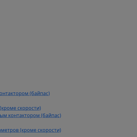
контактором (байпас)
(кроме скорости)
ым контактором (байпас)
аметров (кроме скорости)