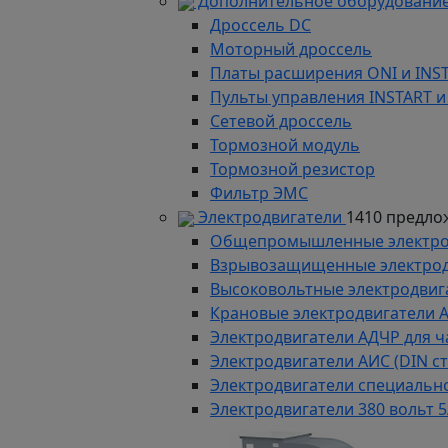
Дополнительное оборудование
Дроссель DC
Моторный дроссель
Платы расширения ONI и INS
Пульты управления INSTART и
Сетевой дроссель
Тормозной модуль
Тормозной резистор
Фильтр ЭМС
Электродвигатели
1410 предло
Общепромышленные электродв
Взрывозащищенные электродви
Высоковольтные электродвига
Крановые электродвигатели 
Электродвигатели АДЧР для ч
Электродвигатели АИС (DIN с
Электродвигатели специально
Электродвигатели 380 вольт 5