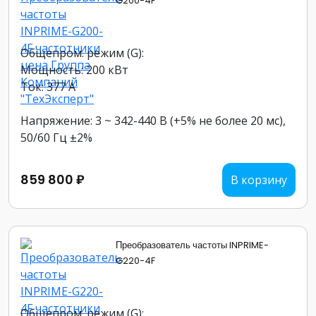
G200-4F
Общепром. режим (G):
Мощность: 200 кВт
Ток: 377 А
Напряжение: 3 ~ 342-440 В (+5% не более 20 мс),
50/60 Гц ±2%
859 800 ₽
В корзину
Преобразователь частоты INPRIME-
G220-4F
Общепром. режим (G):