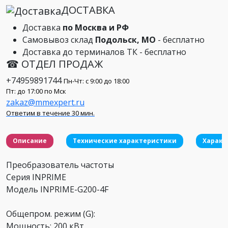
ДОСТАВКА
Доставка
по Москва и РФ
Самовывоз склад
Подольск, МО
- бесплатно
Доставка до терминалов ТК - бесплатно
☎ ОТДЕЛ ПРОДАЖ
+74959891744
Пн-Чт: с 9:00 до 18:00
Пт: до 17:00 по Мск
zakaz@mmexpert.ru
Ответим в течение 30 мин.
Описание
Технические характеристики
Характ
Преобразователь частоты
Серия INPRIME
Модель INPRIME-G200-4F
Общепром. режим (G):
Мощность: 200 кВт