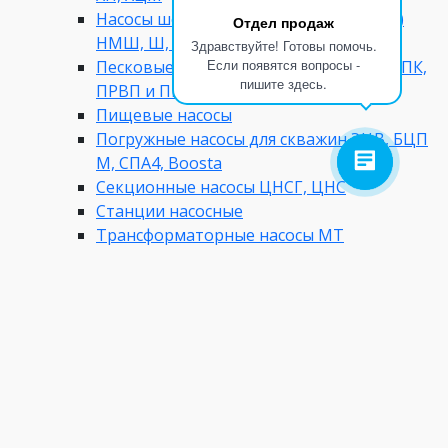
Насосы шестеренчатые (шестеренные)
Отдел продаж
НМШ, Ш, НМШГ, НШ, НШ30
Здравствуйте! Готовы помочь.
Если появятся вопросы -
Песковые насосы ППР, ППК, П, ПР, ПБ, ПК,
пишите здесь.
ПРВП и ПБА
Пищевые насосы
Погружные насосы для скважин ЭЦВ, БЦП
М, СПА4, Boosta
Секционные насосы ЦНСГ, ЦНС
Станции насосные
Трансформаторные насосы МТ
Фекальные насосы СД, ЦМК, СМ, Иртыш,
ЦМК2, ЦМК, ЦМК1
Циркуляционные насосы ЦНЛ
Шламовые насосы 6Ш8
Шламовые насосы ВШН
Шланговые насосы НП
Вентиляционное оборудование собственного
производства