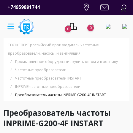
+74959891744
0
0
ТЕХЭКСПЕРТ российский производитель частотные
преобразователи, насосы, и вентиляция
/
Промышленное оборудование купить оптом и в розницу
/
Частотные преобразователи
/
Частотные преобразователи INSTART
/
INPRIME частотные преобразователи
/
Преобразователь частоты INPRIME-G200-4F INSTART
Преобразователь частоты
INPRIME-G200-4F INSTART