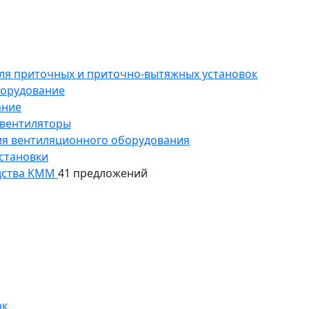
ля приточных и приточно-вытяжных установок
борудование
ание
 вентиляторы
ия вентиляционного оборудования
становки
дства KMM
41 предложений
ок