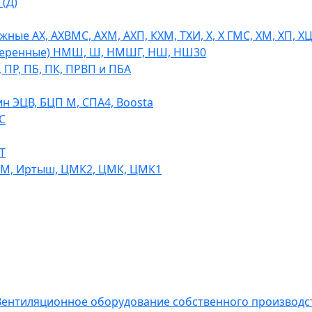
(Д)
ые АХ, АХВМС, АХМ, АХП, КХМ, ТХИ, Х, Х ГМС, ХМ, ХП, Х
теренные) НМШ, Ш, НМШГ, НШ, НШ30
 ПР, ПБ, ПК, ПРВП и ПБА
н ЭЦВ, БЦП М, СПА4, Boosta
С
Т
СМ, Иртыш, ЦМК2, ЦМК, ЦМК1
ентиляционное оборудование собственного производс