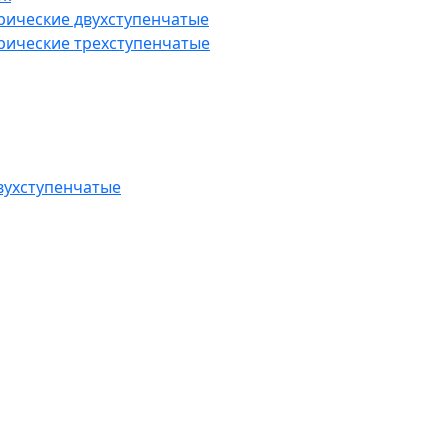
рические двухступенчатые
рические трехступенчатые
вухступенчатые