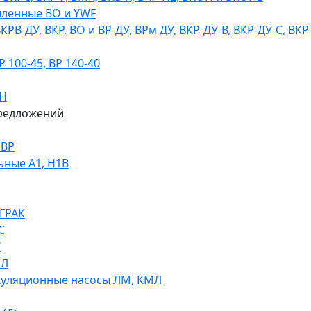
ленные ВО и YWF
В-ДУ, ВКР, ВО и ВР-ДУ, ВРм ДУ, ВКР-ДУ-В, ВКР-ДУ-С, ВКР
100-45, ВР 140-40
ДН
редложений
НВР
ьные А1, Н1В
 ГРАК
С
У
МЛ
уляционные насосы ЛМ, КМЛ