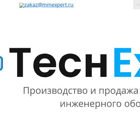
таж, 803
zakaz@mmexpert.ru