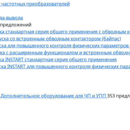
 частотных преобразователей
да-вывода
 предложений
уска стандартная серия общего применения с обводным 
пуска со встроенным обводным контактором (байпас)
пуска для повышенного контроля физических параметров 
уска с расширенным функционалом и встроенным обводн
уска INSTART стандартная серия общего применения
пуска INSTART для повышенного контроля физических пар
Дополнительное оборудование для ЧП и УПП
353 пред