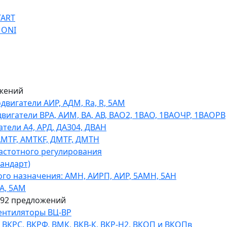
TART
 ONI
жений
игатели АИР, АДМ, Ra, R, 5AM
гатели ВРА, АИМ, ВА, АВ, ВАO2, 1ВАО, 1ВАОЧР, 1ВАОРВ
тели A4, АРД, ДАЗ04, ДВАН
AMTF, AMTKF, ДMTF, ДМТН
астотного регулирования
тандарт)
го назначения: АМН, АИРП, АИР, 5АМН, 5АН
А, 5АМ
592 предложений
ентиляторы ВЦ-ВР
КРС, ВКРФ, ВМК, ВКВ-К, ВКР-Н2, ВКОП и ВКОПв