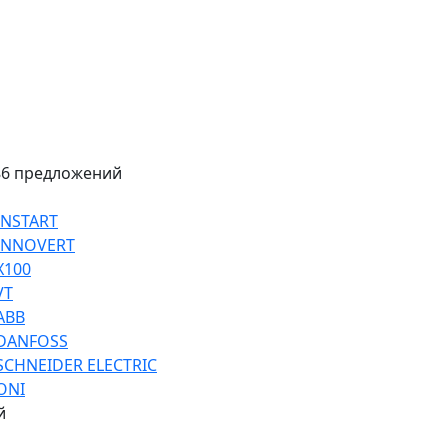
86 предложений
INSTART
 INNOVERT
Х100
VT
ABB
 DANFOSS
SCHNEIDER ELECTRIC
ONI
й