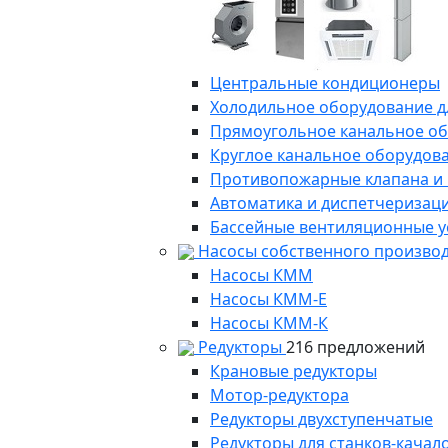
Центральные кондиционеры
Холодильное оборудование д
Прямоугольное канальное о
Круглое канальное оборудов
Противопожарные клапана и
Автоматика и диспетчеризац
Бассейные вентиляционные у
Насосы собственного произво
Насосы КММ
Насосы КММ-Е
Насосы КММ-К
Редукторы
216 предложений
Крановые редукторы
Мотор-редуктора
Редукторы двухступенчатые
Редукторы для станков-качал