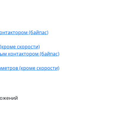
контактором (байпас)
(кроме скорости)
ым контактором (байпас)
аметров (кроме скорости)
ложений