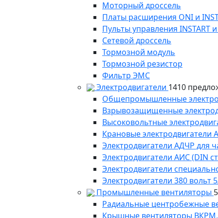
Моторный дроссель
Платы расширения ONI и INS
Пульты управления INSTART и
Сетевой дроссель
Тормозной модуль
Тормозной резистор
Фильтр ЭМС
Электродвигатели
1410 предло
Общепромышленные электродв
Взрывозащищенные электродви
Высоковольтные электродвига
Крановые электродвигатели 
Электродвигатели АДЧР для ч
Электродвигатели АИС (DIN с
Электродвигатели специально
Электродвигатели 380 вольт 5
Промышленные вентиляторы
Радиальные центробежные в
Крышные вентиляторы ВКРМ, В