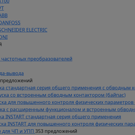
Х100
VT
ABB
 DANFOSS
SCHNEIDER ELECTRIC
ONI
й
 частотных преобразователей
да-вывода
 предложений
уска стандартная серия общего применения с обводным 
пуска со встроенным обводным контактором (байпас)
пуска для повышенного контроля физических параметров 
уска с расширенным функционалом и встроенным обводн
уска INSTART стандартная серия общего применения
пуска INSTART для повышенного контроля физических пар
 для ЧП и УПП
353 предложений