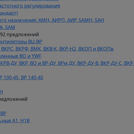
астотного регулирования
тандарт)
го назначения: АМН, АИРП, АИР, 5АМН, 5АН
А, 5АМ
592 предложений
ентиляторы ВЦ-ВР
КРС, ВКРФ, ВМК, ВКВ-К, ВКР-Н2, ВКОП и ВКОПв
ленные ВО и YWF
В-ДУ, ВКР, ВО и ВР-ДУ, ВРм ДУ, ВКР-ДУ-В, ВКР-ДУ-С, ВКР
100-45, ВР 140-40
ДН
редложений
НВР
ьные А1, Н1В