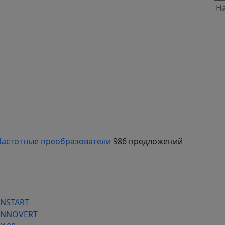
таж, 803
астотные преобразователи
986 предложений
INSTART
 INNOVERT