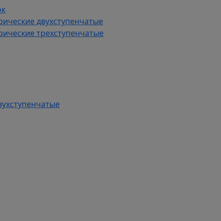
ок
рические двухступенчатые
рические трехступенчатые
вухступенчатые