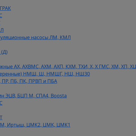
 ГРАК
С
У
МЛ
уляционные насосы ЛМ, КМЛ
(Д)
ые АХ, АХВМС, АХМ, АХП, КХМ, ТХИ, Х, Х ГМС, ХМ, ХП, Х
теренные) НМШ, Ш, НМШГ, НШ, НШ30
 ПР, ПБ, ПК, ПРВП и ПБА
н ЭЦВ, БЦП М, СПА4, Boosta
С
Т
СМ, Иртыш, ЦМК2, ЦМК, ЦМК1