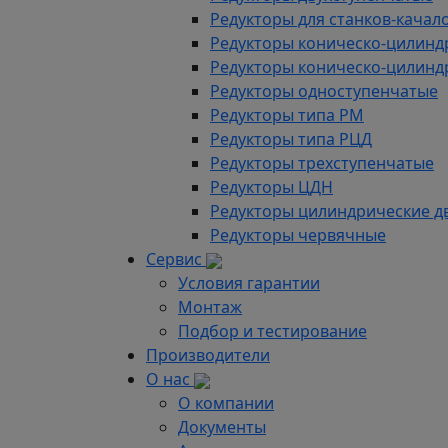
Редукторы для станков-качал
Редукторы коническо-цилинд
Редукторы коническо-цилинд
Редукторы одноступенчатые
Редукторы типа РМ
Редукторы типа РЦД
Редукторы трехступенчатые
Редукторы ЦДН
Редукторы цилиндрические д
Редукторы червячные
Сервис
Условия гарантии
Монтаж
Подбор и тестирование
Производители
О нас
О компании
Документы