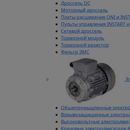
Дроссель DC
Моторный дроссель
Платы расширения ONI и INS
Пульты управления INSTART и
Сетевой дроссель
Тормозной модуль
Тормозной резистор
Фильтр ЭМС
Эл
Общепромышленные электродв
Взрывозащищенные электродви
Высоковольтные электродвига
Крановые электродвигатели 