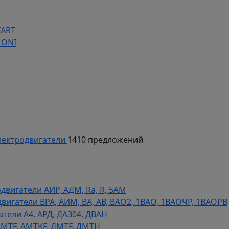
TART
 ONI
ектродвигатели
1410 предложений
игатели АИР, АДМ, Ra, R, 5AM
гатели ВРА, АИМ, ВА, АВ, ВАO2, 1ВАО, 1ВАОЧР, 1ВАОРВ
тели A4, АРД, ДАЗ04, ДВАН
AMTF, AMTKF, ДMTF, ДМТН