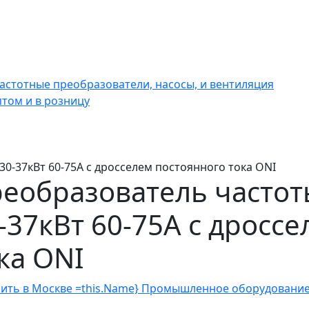
астотные преобразователи, насосы, и вентиляция
том и в розницу
0-37кВт 60-75А с дросселем постоянного тока ONI
еобразователь частот
-37кВт 60-75А с дросс
ка ONI