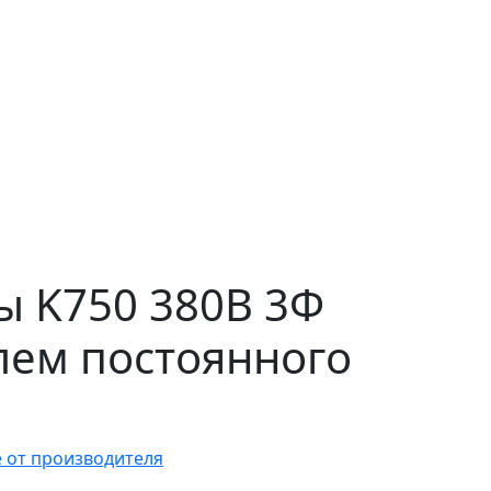
ы K750 380В 3Ф
елем постоянного