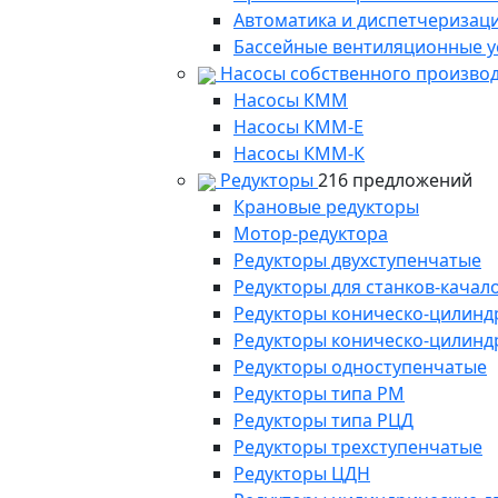
Автоматика и диспетчеризац
Бассейные вентиляционные у
Насосы собственного произво
Насосы КММ
Насосы КММ-Е
Насосы КММ-К
Редукторы
216 предложений
Крановые редукторы
Мотор-редуктора
Редукторы двухступенчатые
Редукторы для станков-качал
Редукторы коническо-цилинд
Редукторы коническо-цилинд
Редукторы одноступенчатые
Редукторы типа РМ
Редукторы типа РЦД
Редукторы трехступенчатые
Редукторы ЦДН