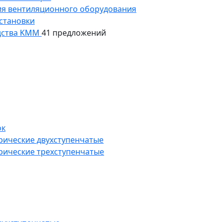
ия вентиляционного оборудования
становки
дства KMM
41 предложений
ок
рические двухступенчатые
рические трехступенчатые