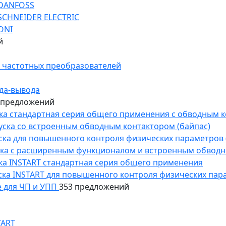
 DANFOSS
SCHNEIDER ELECTRIC
ONI
й
 частотных преобразователей
да-вывода
 предложений
уска стандартная серия общего применения с обводным 
пуска со встроенным обводным контактором (байпас)
пуска для повышенного контроля физических параметров 
уска с расширенным функционалом и встроенным обводн
уска INSTART стандартная серия общего применения
пуска INSTART для повышенного контроля физических пар
 для ЧП и УПП
353 предложений
TART