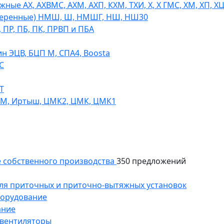
ые АХ, АХВМС, АХМ, АХП, КХМ, ТХИ, Х, Х ГМС, ХМ, ХП, Х
теренные) НМШ, Ш, НМШГ, НШ, НШ30
 ПР, ПБ, ПК, ПРВП и ПБА
н ЭЦВ, БЦП М, СПА4, Boosta
С
Т
СМ, Иртыш, ЦМК2, ЦМК, ЦМК1
 собственного производства
350 предложений
ля приточных и приточно-вытяжных установок
борудование
ание
 вентиляторы