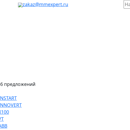
таж, 803
zakaz@mmexpert.ru
86 предложений
INSTART
 INNOVERT
Х100
VT
ABB