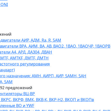
 ONI
жений
игатели АИР, АДМ, Ra, R, 5AM
гатели ВРА, АИМ, ВА, АВ, ВАO2, 1ВАО, 1ВАОЧР, 1ВАОРВ
тели A4, АРД, ДАЗ04, ДВАН
AMTF, AMTKF, ДMTF, ДМТН
астотного регулирования
тандарт)
го назначения: АМН, АИРП, АИР, 5АМН, 5АН
А, 5АМ
592 предложений
ентиляторы ВЦ-ВР
КРС, ВКРФ, ВМК, ВКВ-К, ВКР-Н2, ВКОП и ВКОПв
ленные ВО и YWF