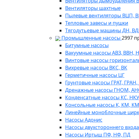
Вентиляторы дымоудаления ВКР
Вентиляторы шахтные
Пылевые вентиляторы ВЦП, ВР 
Тепловые завесы и пушки
Тягодутьевые машины ДН, В
Промышленные насосы
2997 п
Битумные насосы
Вакуумные насосы АВЗ, ВВН, 
Винтовые насосы горизонтал
Вихревые насосы ВКС, ВК
Герметичные насосы ЦГ
Грунтовые насосы ГРАТ, ГРАН,
Дренажные насосы ГНОМ, АН
Конденсатные насосы КС, НК
Консольные насосы К, КМ, К
Линейные моноблочные цирк
Насосы Адонис
Насосы двухстороннего входа 
Насосы Иртыш ПФ, НФ, ПД