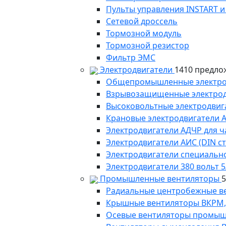
Пульты управления INSTART и
Сетевой дроссель
Тормозной модуль
Тормозной резистор
Фильтр ЭМС
Электродвигатели
1410 предло
Общепромышленные электродв
Взрывозащищенные электродви
Высоковольтные электродвига
Крановые электродвигатели 
Электродвигатели АДЧР для ч
Электродвигатели АИС (DIN с
Электродвигатели специально
Электродвигатели 380 вольт 5
Промышленные вентиляторы
Радиальные центробежные в
Крышные вентиляторы ВКРМ, В
Осевые вентиляторы промыш