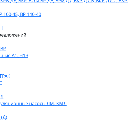
В-ДУ, ВКР, ВО и ВР-ДУ, ВРм ДУ, ВКР-ДУ-В, ВКР-ДУ-С, ВКР
100-45, ВР 140-40
ДН
редложений
НВР
ьные А1, Н1В
 ГРАК
С
У
МЛ
уляционные насосы ЛМ, КМЛ
(Д)