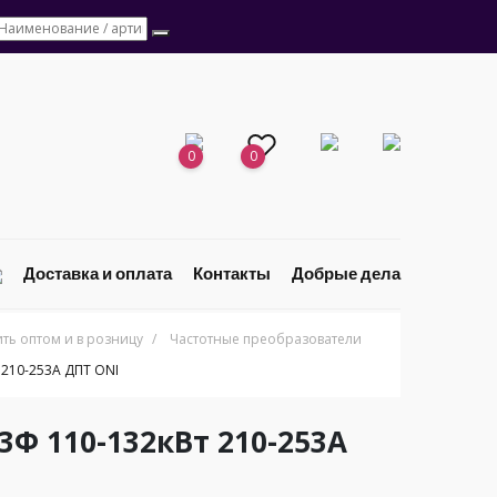
0
0
Доставка и оплата
Контакты
Добрые дела
ь оптом и в розницу
/
Частотные преобразователи
 210-253А ДПТ ONI
3Ф 110-132кВт 210-253А