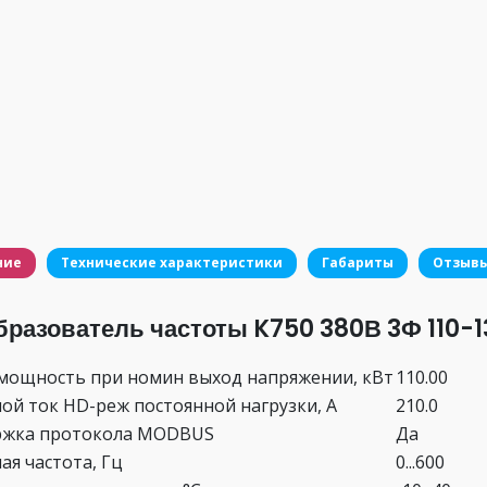
ние
Технические характеристики
Габариты
Отзыв
бразователь частоты K750 380В 3Ф 110-1
мощность при номин выход напряжении, кВт
110.00
ой ток HD-реж постоянной нагрузки, А
210.0
ржка протокола MODBUS
Да
ая частота, Гц
0...600