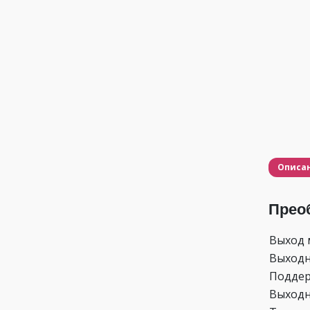
Описа
Прео
Выход 
Выходн
Подде
Выходн