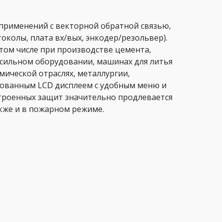
применений с векторной обратной связью,
колы, плата вх/вых, энкодер/резольвер).
том числе при производстве цемента,
расильном оборудовании, машинах для литья
мической отраслях, металлургии,
рованным LCD дисплеем с удобным меню и
строенных защит значительно продлевается
акже и в пожарном режиме.