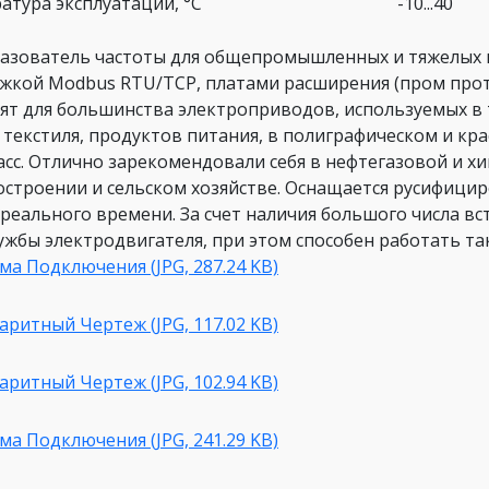
атура эксплуатации, °C
-10...40
азователь частоты для общепромышленных и тяжелых 
жкой Modbus RTU/TCP, платами расширения (пром прото
ят для большинства электроприводов, используемых в 
, текстиля, продуктов питания, в полиграфическом и к
сс. Отлично зарекомендовали себя в нефтегазовой и хи
строении и сельском хозяйстве. Оснащается русифици
 реального времени. За счет наличия большого числа в
лужбы электродвигателя, при этом способен работать т
ма Подключения (JPG, 287.24 KB)
аритный Чертеж (JPG, 117.02 KB)
аритный Чертеж (JPG, 102.94 KB)
ма Подключения (JPG, 241.29 KB)