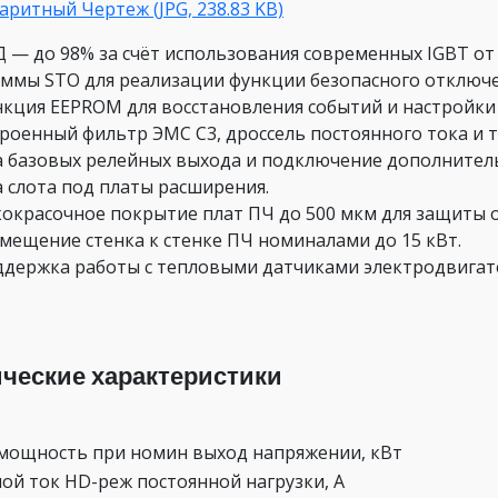
аритный Чертеж (JPG, 238.83 KB)
 — до 98% за счёт использования современных IGBT о
ммы STO для реализации функции безопасного отключен
кция EEPROM для восстановления событий и настройки
роенный фильтр ЭМС С3, дроссель постоянного тока и 
 базовых релейных выхода и подключение дополнитель
 слота под платы расширения.
окрасочное покрытие плат ПЧ до 500 мкм для защиты о
мещение стенка к стенке ПЧ номиналами до 15 кВт.
держка работы с тепловыми датчиками электродвигат
ические характеристики
мощность при номин выход напряжении, кВт
ой ток HD-реж постоянной нагрузки, А