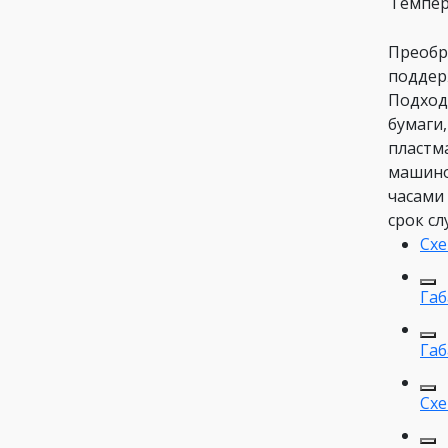
Темпер
Преобр
поддер
Подход
бумаги
пластма
машино
часами
срок с
Схе
Габ
Габ
Схе