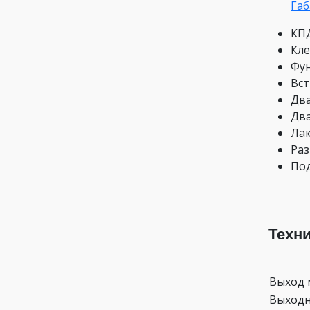
Габ
КПД
Кле
Фун
Вст
Два
Два
Лак
Раз
Под
Техн
Выход 
Выходн