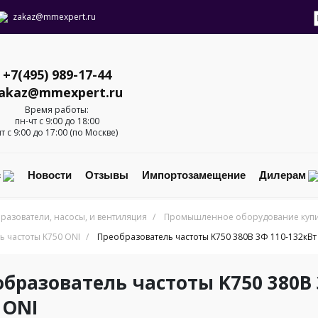
zakaz@mmexpert.ru
+7(495) 989-17-44
akaz@mmexpert.ru
Время работы:
пн-чт с 9:00 до 18:00
пт с 9:00 до 17:00 (по Москве)
с
Новости
Отзывы
Импортозамещение
Дилерам
разователи, насосы, и вентиляция
/
Промышленное оборудование купит
 частоты K750 ONI
/
Преобразователь частоты K750 380В 3Ф 110-132кВт
бразователь частоты K750 380В 
 ONI