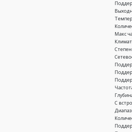
Подде
Выходн
Темпер
Количе
Макс ч
Климат
Степен
Сетево
Поддер
Поддер
Поддер
Частот
Глубин
С встр
Диапаз
Количе
Поддер