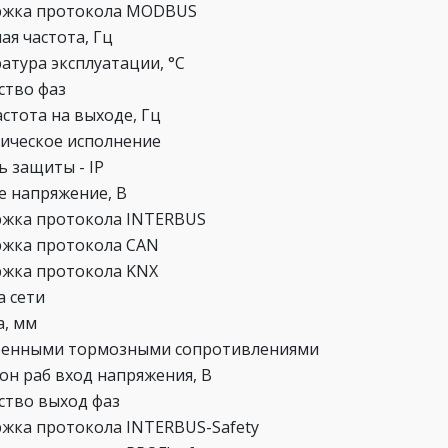
ржка протокола MODBUS
ая частота, Гц
атура эксплуатации, °C
ство фаз
астота на выходе, Гц
ическое исполнение
ь защиты - IP
е напряжение, В
жка протокола INTERBUS
жка протокола CAN
жка протокола KNX
а сети
а, мм
оенными тормозными сопротивлениями
он раб вход напряжения, В
ство выход фаз
жка протокола INTERBUS-Safety