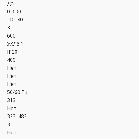
Да
0...600
-10...40
3
600
УХЛ3.1
IP20
400
Нет
Нет
Нет
50/60 Гц
313
Нет
323...483
3
Нет