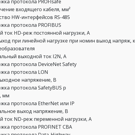
жка протокола PROFIsafe
ечение входящего кабеля, мм²
ство HW-интерфейсов RS-485
жка протокола PROFIBUS
й ток HD-реж постоянной нагрузки, А
ыход при линейной нагрузке при номин выход напряж, 
еобразователя
льный выходной ток I2N, А
жка протокола DeviceNet Safety
жка протокола LON
выходное напряжение, В
жка протокола SafetyBUS p
, мм
жка протокола EtherNet или IP
льное выход напряжение, В
й ток ND-реж переменной нагрузки, А
жка протокола PROFINET CBA
жка протокола Data-Highway