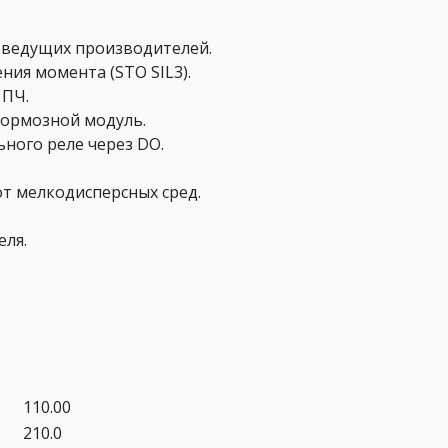
т ведущих производителей.
ия момента (STO SIL3).
 ПЧ.
тормозной модуль.
ного реле через DO.
т мелкодисперсных сред.
еля.
110.00
210.0