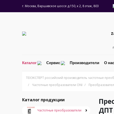
г. Москва, Варшавское шоссе д.150, к 2, 8 этаж, 803
z
Каталог
Сервис
Производители
О на
ТЕХЭКСПЕРТ российский производитель частотные преоб
/
Частотные преобразователи ONI
/
Преобразователь
Прео
Каталог продукции
ДПТ
Частотные преобразователи