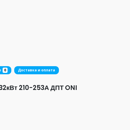
ы
0
Доставка и оплата
32кВт 210-253А ДПТ ONI