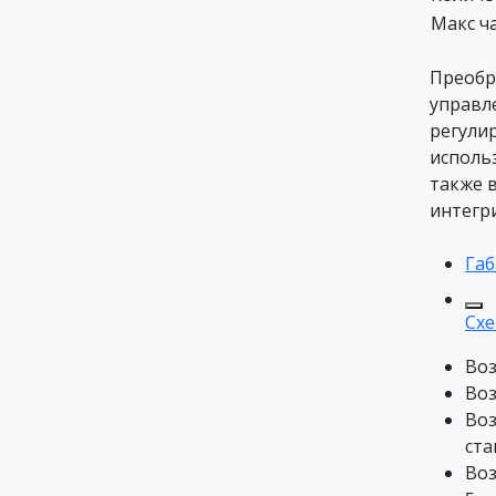
Макс ч
Преобр
управл
регули
исполь
также 
интегр
Габ
Схе
Воз
Воз
Воз
ста
Воз