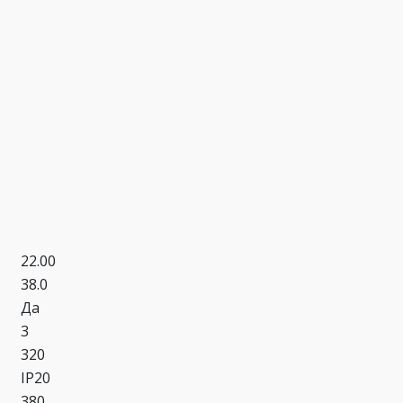
22.00
38.0
Да
3
320
IP20
380