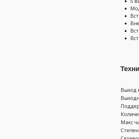
5 в
Мод
Вст
Вне
Вст
Вст
Техн
Выход 
Выходн
Подде
Количе
Макс ч
Степен
Сетево