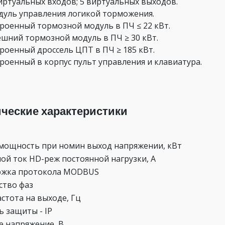
иртуальных входов; 5 виртуальных выходов.
уль управления логикой торможения.
роенный тормозной модуль в ПЧ ≤ 22 кВт.
шний тормозной модуль в ПЧ ≥ 30 кВт.
роенный дроссель ЦПТ в ПЧ ≥ 185 кВт.
роенный в корпус пульт управления и клавиатура.
ические характеристики
мощность при номин выход напряжении, кВт
ой ток HD-реж постоянной нагрузки, А
ржка протокола MODBUS
ство фаз
астота на выходе, Гц
ь защиты - IP
е напряжение, В