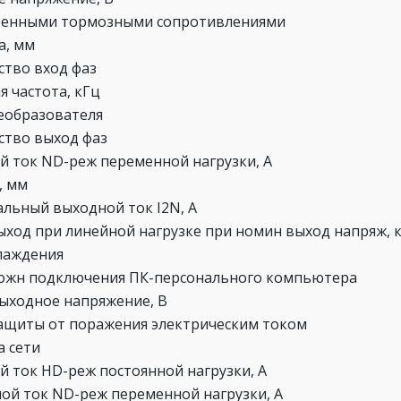
оенными тормозными сопротивлениями
, мм
ство вход фаз
я частота, кГц
еобразователя
ство выход фаз
й ток ND-реж переменной нагрузки, А
, мм
льный выходной ток I2N, А
ыход при линейной нагрузке при номин выход напряж, 
лаждения
ожн подключения ПК-персонального компьютера
выходное напряжение, В
защиты от поражения электрическим током
а сети
й ток HD-реж постоянной нагрузки, А
ой ток ND-реж переменной нагрузки, А