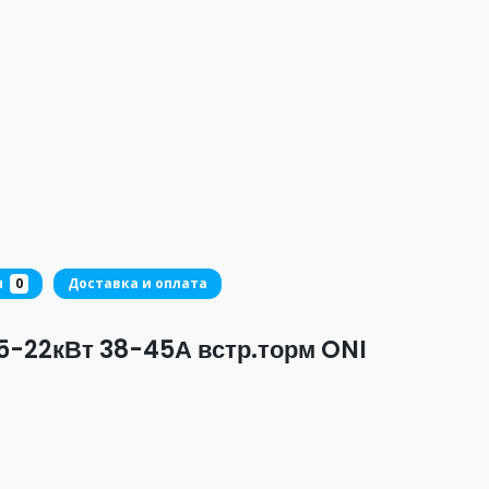
ы
0
Доставка и оплата
5-22кВт 38-45А встр.торм ONI