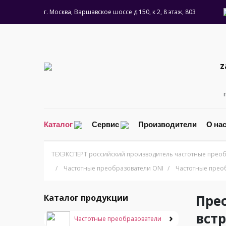
г. Москва, Варшавское шоссе д.150, к 2, 8 этаж, 803
z
Каталог
Сервис
Производители
О на
ТЕХЭКСПЕРТ российский производитель частотные преоб
/
Частотные преобразователи ONI
/
Частотные прео
Прео
Каталог продукции
встр
Частотные преобразователи