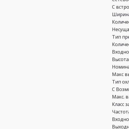
С встр
Ширина
Количе
Несуща
Тип пр
Количе
Входно
Высота
Номина
Макс в
Тип ох
С Возм
Макс. 
Класс 
Частот
Входно
Выходн