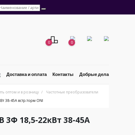
0
0
Доставка и оплата
Контакты
Добрые дела
ь оптом и в розницу
/
Частотные преобразователи
Вт 38-45А встр.торм ONI
 3Ф 18,5-22кВт 38-45А