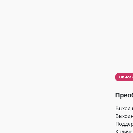
Описа
Прео
Выход 
Выходн
Подде
Количе