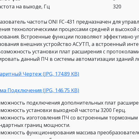
астота на выходе, Гц
320
азователь частоты ONI FC-431 предназначен для управ
ения технологическими процессами средней и высокой 
рования. Встроенные функции позволяют эффективно у
зования внешних устройство АСУТП, а встроенный инте
возможность установки плат расширения с протоколами 
ировать данный ПЧ в системы автоматизации зданий л
аритный Чертеж (JPG, 174.89 KB)
ма Подключения (JPG, 146.75 KB)
можность подключения дополнительных плат расшире
можность установки выходной частоты 3200 Герц.
можность изготовления ПЧ со встроенным тормозным 
ндартных границ мощности.
можность функционирования массива преобразователей