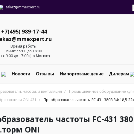
zakaz@mmexpert.ru
+7(495) 989-17-44
akaz@mmexpert.ru
Время работы:
пн-чт с 9:00 до 18:00
пт с 9:00 до 17:00 (по Москве)
с
Новости
Отзывы
Импортозамещение
Дилерам
разователи, насосы, и вентиляция
/
Промышленное оборудование купит
бразователи ONI 431
/
Преобразователь частоты FC-431 380В 3Ф 18,5-22к
бразователь частоты FC-431 380В
.торм ONI