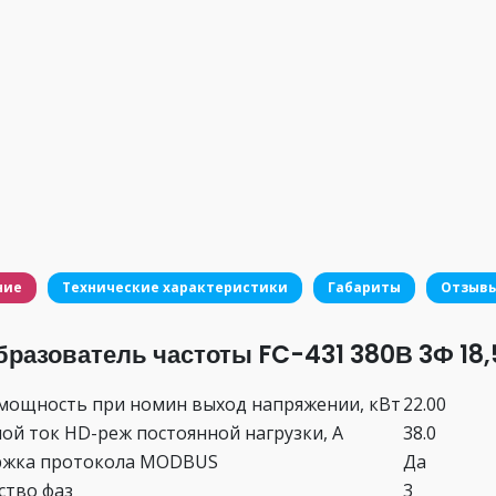
ние
Технические характеристики
Габариты
Отзыв
бразователь частоты FC-431 380В 3Ф 18,
мощность при номин выход напряжении, кВт
22.00
ой ток HD-реж постоянной нагрузки, А
38.0
ржка протокола MODBUS
Да
ство фаз
3