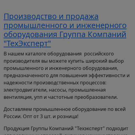
0,25 кВт с частотой вращения 1500 об/мин, что
обеспечивает оптимальную
Производство и продажа
производительность при умеренном
энергопотреблении.
промышленного и инженерного
Технические характеристики ВР
оборудования Группа Компаний
280-46 ДУ №2 с двигателем
"ТехЭксперт"
0,25/1500
В нашем каталоге оборудования российского
Основные параметры:
производителя вы можете купить широкий выбор
- Мощность электродвигателя: 0,25 кВт
промышленного и инженерного оборудования,
- Частота вращения: 1500 об/мин
предназначенного для повышения эффективности и
- Производительность: 0,57-1,07 тыс.м³/час
надежности производственных процессов:
- Полное давление: 270-330 Па
электродвигатели, насосы, промышленная
- Номер вентилятора: 2 ДУ
вентиляция, упп и частотные преобразователи.
Габаритные размеры (мм):
Доставляем промышленное оборудование по всей
| Параметр | Значение | Параметр | Значение |
России. Опт от 3 шт. и розница!
|----------|----------|----------|----------|
Продукция Группы Компаний "Техэксперт" подходит
| A | 130 | A1 | 171,5 |