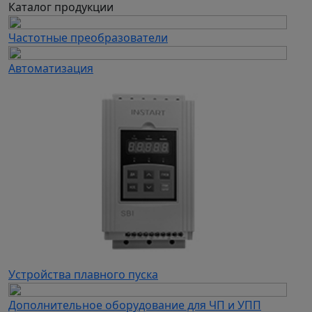
- Стабильная работа в широком диапазоне
Каталог продукции
рабочих условий
Частотные преобразователи
Энергоэффективность и надежность
Автоматизация
- Оптимальная мощность 0,25 кВт —
сбалансированное энергопотребление
- Частота вращения 1500 об/мин — сниженный
уровень шума и вибраций
- Надежная конструкция — гарантия длительного
срока службы
Универсальность применения
Вентилятор ВР 280-46 ДУ №2 с двигателем 0,25
кВт успешно применяется в:
- Промышленной вентиляции производственных
цехов средней площади
- Вытяжных системах складских и логистических
Устройства плавного пуска
комплексов
Дополнительное оборудование для ЧП и УПП
- Вентиляции технических помещений и