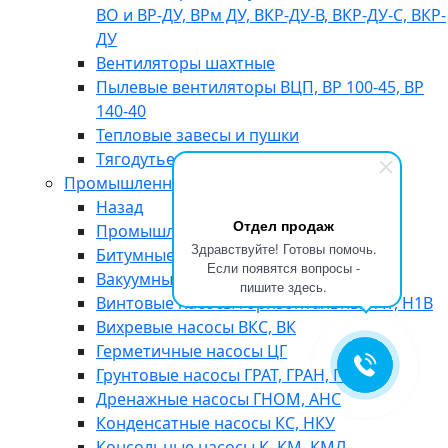
ВО и ВР-ДУ, ВРм ДУ, ВКР-ДУ-В, ВКР-ДУ-С, ВКР-
ДУ
Вентиляторы шахтные
Пылевые вентиляторы ВЦП, ВР 100-45, ВР
140-40
Тепловые завесы и пушки
Тягодутьевые машины ДН, ВДН
Промышленные насосы
Назад
Отдел продаж
Промышленные насосы
Здравствуйте! Готовы помочь.
Битумные насосы
Если появятся вопросы -
Вакуумные насосы АВЗ, ВВН, НВР
пишите здесь.
Винтовые насосы горизонтальные А1, Н1В
Вихревые насосы ВКС, ВК
Герметичные насосы ЦГ
Грунтовые насосы ГРАТ, ГРАН, ГРАК
Дренажные насосы ГНОМ, АНС
Конденсатные насосы КС, НКУ
Консольные насосы К, КМ, КМЛ