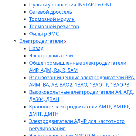
Пульты управления INSTART и ONI
Сетевой дроссель
Тормозной модуль
Тормозной резистор
Фильтр ЭМС
Электродвигатели
Назад
Электродвигатели
Общепромышленные электродвигатели
АИР, АДМ, Ra, R, 5AM
Взрывозащищенные электродвигатели ВРА,
АИМ, ВА, АВ, ВАO2, 1ВАО, 1ВАОЧР, 1ВАОРВ
Высоковольтные электродвигатели A4, АРД,
ДАЗ04, ДВАН
Крановые электродвигатели AMTF, AMTKF,
ДMTF, ДМТН
Электродвигатели АДЧР для частотного
регулирования
Электродвигатели АИС (DIN стандарт)