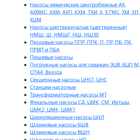
Насосы химические центробежные АХ,
АХВМС, АХМ, АХП, КХМ, ТХИ, Х, Х ГМС, ХМ, ХП,
ХЦМ
Насосы шестеренчатые (шестеренные)
НМШ, Ш, НМШГ, НШ, НШ30
Песковые насосы ППР, ППК, П, ПР, ПБ, ПК,
ПРВП и ПБА
Пищевые насосы
Погружные насосы для скважин ЭЦВ, БЦП М,
СПА4, Boosta
Секционные насосы ЦНСГ, ЦНС
Станции насосные
Трансформаторные насосы МТ
Фекальные насосы СД, ЦМК, СМ, Иртыш,
ЦМК2, ЦМК, ЦМК1
Циркуляционные насосы ЦНЛ
Шламовые насосы 6Ш8
Шламовые насосы ВШН
Шланговые насосы НП