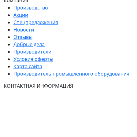
Компания
Производство
Акции
Спецпредложения
Новости
Отзывы
Добрые дела
Производители
Условия оферты
Карта сайта
Производитель промышленного оборудования
КОНТАКТНАЯ ИНФОРМАЦИЯ
Группа Компаний "ТехЭксперт": производство и
продажа промышленного и инженерного
оборудования (общепромышленные и
врывозащищённые электродвигатели, ч
астотные
преобразователи, вентиляторы, насосы, редуктора,
УПП и системы промышленной вентиляции).