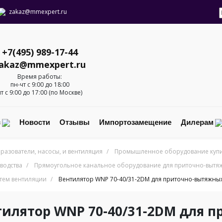
zakaz@mmexpert.ru
+7(495) 989-17-44
akaz@mmexpert.ru
Время работы:
пн-чт с 9:00 до 18:00
пт с 9:00 до 17:00 (по Москве)
с
Новости
Отзывы
Импортозамещение
Дилерам
разователи, насосы, и вентиляция
/
Промышленное оборудование купит
водства
/
Прямоугольное канальное оборудование для приточно-вытяж
тем вентиляции
/
Вентилятор WNP 70-40/31-2DM для приточно-вытяжных
тилятор WNP 70-40/31-2DM для 