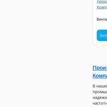
Вент
Зап
Прои
Комп
В наше
промыш
надежн
частот