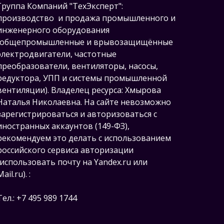
Группа Компаний "ТехЭксперт":
производство и продажа промышленного и
инженерного оборудования
(общепромышленные и врывозащищённые
электродвигатели, ч
астотные
преобразователи, вентиляторы, насосы,
редуктора, УПП и системы промышленной
вентиляции).
Владелец ресурса: Хмырова
Наталья Николаевна. На сайте невозможно
зарегистрироваться и авторизоваться с
иностранных аккаунтов (149-ФЗ),
рекомендуем это делать с использованием
российского сервиса авторизации
(использовать почту на Yandex.ru или
Mail.ru).
:
Тел.: +7 495 989 1744