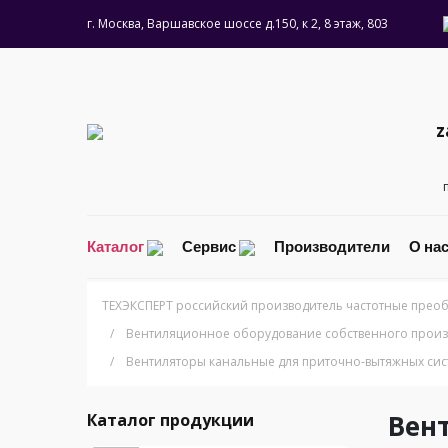
г. Москва, Варшавское шоссе д.150, к 2, 8 этаж, 803
z
Каталог
Сервис
Производители
О на
ТЕХЭКСПЕРТ российский производитель частотные преоб
/
Вентиляционное оборудование собственного произ
/
Вентиляторы канальные для приточно-вытяжных сис
Вен
Каталог продукции