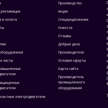
я
Производство
 рекламации
Акции
а и оплата
Спецпредложения
ты
Новости
Отзывы
лям
Добрые дела
оборудования
Производители
е листы
Условия оферты
омышленные
Карта сайта
двигатели
Производитель
промышленного
защищенные
двигатели
оборудования
ольтные электродвигатели