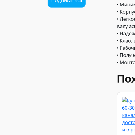
Подписаться
• Мини
• Корпу
• Лёгк
валу а
• Надё
• Класс 
• Рабо
• Полу
• Монт
По