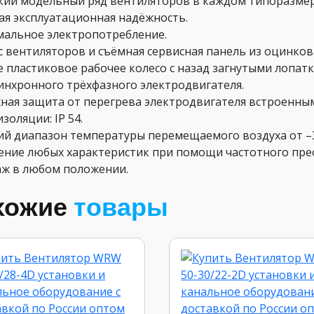
кий модельный ряд вентиляторов в каждом типоразмер
кая эксплуатационная надёжность.
мальное электропотребление.
с вентиляторов и съёмная сервисная панель из оцинков
ое пластиковое рабочее колесо с назад загнутыми лопат
синхронного трёхфазного электродвигателя.
жная защита от перегрева электродвигателя встроенны
изоляции: IP 54.
чий диапазон температуры перемещаемого воздуха от –3
чение любых характеристик при помощи частотного пре
аж в любом положении.
хожие
товары