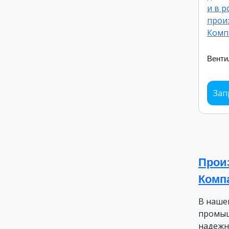
Вент
Зап
Прои
Комп
В наше
промыш
надежн