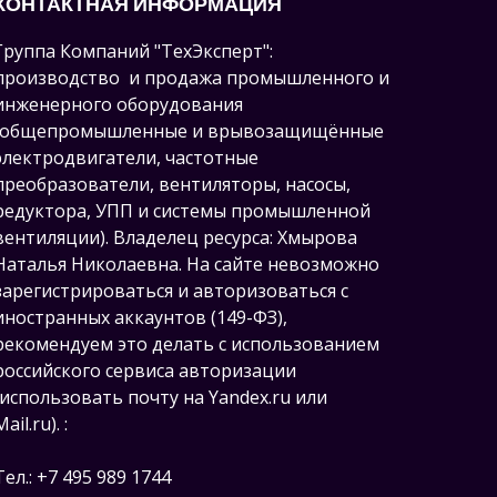
КОНТАКТНАЯ ИНФОРМАЦИЯ
Группа Компаний "ТехЭксперт":
производство и продажа промышленного и
инженерного оборудования
(общепромышленные и врывозащищённые
электродвигатели, ч
астотные
преобразователи, вентиляторы, насосы,
редуктора, УПП и системы промышленной
вентиляции).
Владелец ресурса: Хмырова
Наталья Николаевна. На сайте невозможно
зарегистрироваться и авторизоваться с
иностранных аккаунтов (149-ФЗ),
рекомендуем это делать с использованием
российского сервиса авторизации
(использовать почту на Yandex.ru или
Mail.ru).
:
Тел.: +7 495 989 1744