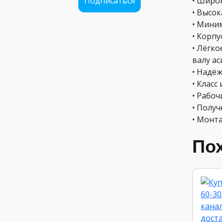
Подписаться
• Широ
• Высо
• Мини
• Корпу
• Лёгк
валу а
• Надё
• Класс 
• Рабо
• Полу
• Монт
По