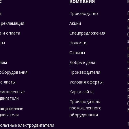
с
Компания
я
Производство
 рекламации
Акции
а и оплата
Спецпредложения
ты
Новости
Отзывы
лям
Добрые дела
оборудования
Производители
е листы
Условия оферты
омышленные
Карта сайта
двигатели
Производитель
промышленного
защищенные
двигатели
оборудования
ольтные электродвигатели