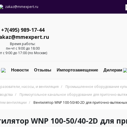
zakaz@mmexpert.ru
+7(495) 989-17-44
akaz@mmexpert.ru
Время работы:
пн-чт с 9:00 до 18:00
пт с 9:00 до 17:00 (по Москве)
с
Новости
Отзывы
Импортозамещение
Дилерам
разователи, насосы, и вентиляция
/
Промышленное оборудование купит
водства
/
Прямоугольное канальное оборудование для приточно-вытяж
тем вентиляции
/
Вентилятор WNP 100-50/40-2D для приточно-вытяжных
тилятор WNP 100-50/40-2D для 