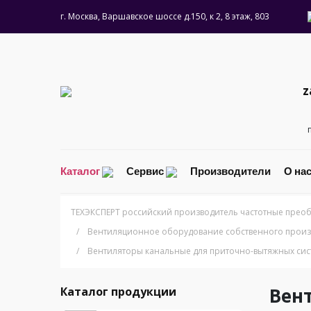
г. Москва, Варшавское шоссе д.150, к 2, 8 этаж, 803
z
Каталог
Сервис
Производители
О на
ТЕХЭКСПЕРТ российский производитель частотные преоб
/
Вентиляционное оборудование собственного произ
/
Вентиляторы канальные для приточно-вытяжных сис
Вен
Каталог продукции