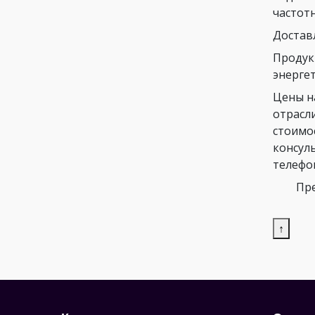
частот
Достав
Продук
энергет
Цены н
отрасл
стоимо
консул
телефо
Пре
↑