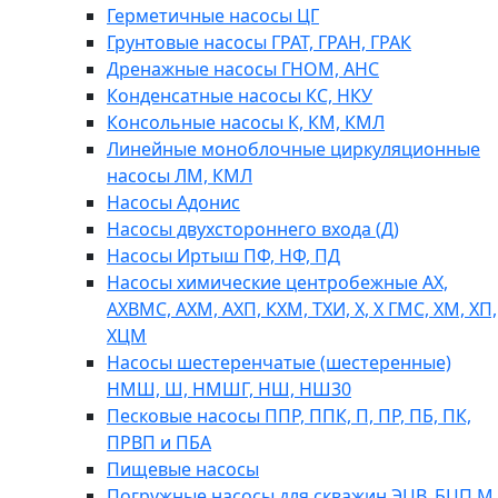
Герметичные насосы ЦГ
Грунтовые насосы ГРАТ, ГРАН, ГРАК
Дренажные насосы ГНОМ, АНС
Конденсатные насосы КС, НКУ
Консольные насосы К, КМ, КМЛ
Линейные моноблочные циркуляционные
насосы ЛМ, КМЛ
Насосы Адонис
Насосы двухстороннего входа (Д)
Насосы Иртыш ПФ, НФ, ПД
Насосы химические центробежные АХ,
АХВМС, АХМ, АХП, КХМ, ТХИ, Х, Х ГМС, ХМ, ХП,
ХЦМ
Насосы шестеренчатые (шестеренные)
НМШ, Ш, НМШГ, НШ, НШ30
Песковые насосы ППР, ППК, П, ПР, ПБ, ПК,
ПРВП и ПБА
Пищевые насосы
Погружные насосы для скважин ЭЦВ, БЦП М,