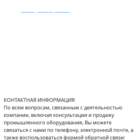
E-mail:
zakaz@mmexpert.ru
Адрес офиса в Москве: Варшавское шоссе дом 150к2,
БЦ Селектика, 8 этаж, офис 803.
Адрес офиса в Санкт-Петербурге: улица Савушкина
дом 134к1.
Доставка оборудования по всей России.
График работы (часовой пояс Москва)
пн-чт с 9:00 до 18:00; пт до 17:00.
КОНТАКТНАЯ ИНФОРМАЦИЯ
По всем вопросам, связанным с деятельностью
компании, включая консультации и продажу
промышленного оборудования, Вы можете
связаться с нами по телефону, электронной почте, а
также воспользоваться формой обратной связи: