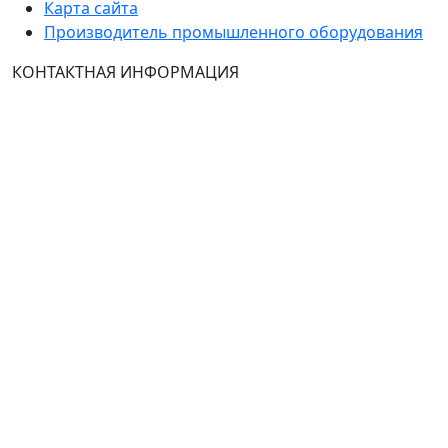
Карта сайта
Производитель промышленного оборудования
КОНТАКТНАЯ ИНФОРМАЦИЯ
Группа Компаний "ТехЭксперт": производство и
продажа промышленного и инженерного
оборудования (общепромышленные и
врывозащищённые электродвигатели, ч
астотные
преобразователи, вентиляторы, насосы, редуктора,
УПП и системы промышленной вентиляции).
Владелец ресурса: Хмырова Наталья Николаевна. На
сайте невозможно зарегистрироваться и
авторизоваться с иностранных аккаунтов (149-ФЗ),
рекомендуем это делать с использованием
российского сервиса авторизации (использовать
почту на Yandex.ru или Mail.ru).
:
Тел.: +7 495 989 1744