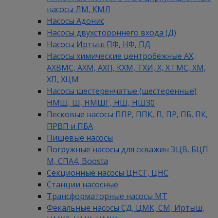
насосы ЛМ, КМЛ
Насосы Адонис
Насосы двухстороннего входа (Д)
Насосы Иртыш ПФ, НФ, ПД
Насосы химические центробежные АХ,
АХВМС, АХМ, АХП, КХМ, ТХИ, Х, Х ГМС, ХМ,
ХП, ХЦМ
Насосы шестеренчатые (шестеренные)
НМШ, Ш, НМШГ, НШ, НШ30
Песковые насосы ППР, ППК, П, ПР, ПБ, ПК,
ПРВП и ПБА
Пищевые насосы
Погружные насосы для скважин ЭЦВ, БЦП
М, СПА4, Boosta
Секционные насосы ЦНСГ, ЦНС
Станции насосные
Трансформаторные насосы МТ
Фекальные насосы СД, ЦМК, СМ, Иртыш,