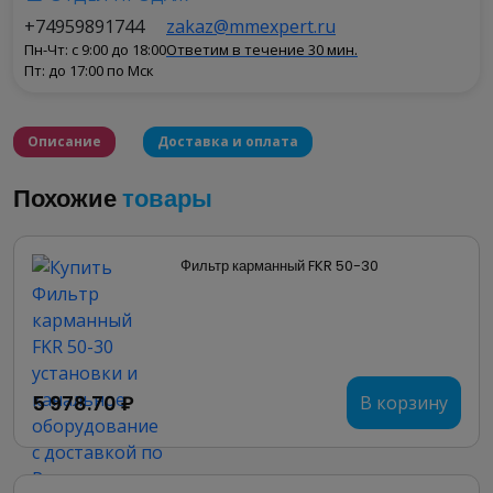
+74959891744
zakaz@mmexpert.ru
Пн-Чт: с 9:00 до 18:00
Ответим в течение 30 мин.
Пт: до 17:00 по Мск
Описание
Доставка и оплата
Фильтр карманный для прямоугольных каналов
Похожие
товары
FKR используется совместно с фильтрующей
вставкой серии WFR, с классами очистки EU3,
Фильтр карманный FKR 50-30
EU5 и EU7.
В качестве материала для фильтрующих вставок
используют химическое волокно, благодаря
чему фильтр карманный для прямоугольных
5 978.70 ₽
В корзину
каналов FKR становится значительно пылеёмким
и с более развитой поверхностью фильтрации.
Корпус карманного фильтра и корпус его