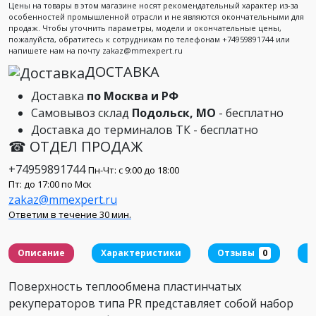
Цены на товары в этом магазине носят рекомендательный характер из-за
особенностей промышленной отрасли и не являются окончательными для
продаж. Чтобы уточнить параметры, модели и окончательные цены,
пожалуйста, обратитесь к сотрудникам по телефонам +74959891744 или
напишете нам на почту zakaz@mmexpert.ru
ДОСТАВКА
Доставка
по Москва и РФ
Самовывоз склад
Подольск, МО
- бесплатно
Доставка до терминалов ТК - бесплатно
☎ ОТДЕЛ ПРОДАЖ
+74959891744
Пн-Чт: с 9:00 до 18:00
Пт: до 17:00 по Мск
zakaz@mmexpert.ru
Ответим в течение 30 мин.
Описание
Характеристики
Отзывы
0
Д
Поверхность теплообмена пластинчатых
рекуператоров типа PR представляет собой набор