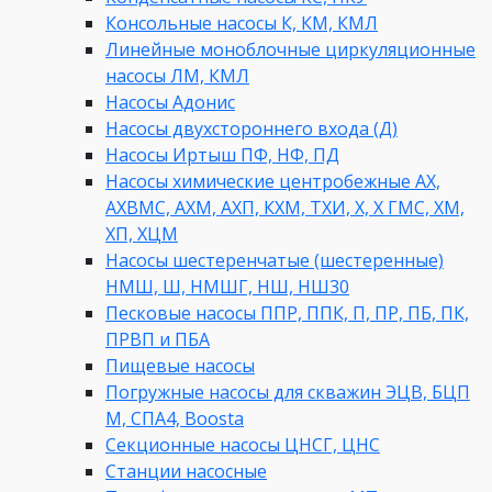
Консольные насосы К, КМ, КМЛ
Линейные моноблочные циркуляционные
насосы ЛМ, КМЛ
Насосы Адонис
Насосы двухстороннего входа (Д)
Насосы Иртыш ПФ, НФ, ПД
Насосы химические центробежные АХ,
АХВМС, АХМ, АХП, КХМ, ТХИ, Х, Х ГМС, ХМ,
ХП, ХЦМ
Насосы шестеренчатые (шестеренные)
НМШ, Ш, НМШГ, НШ, НШ30
Песковые насосы ППР, ППК, П, ПР, ПБ, ПК,
ПРВП и ПБА
Пищевые насосы
Погружные насосы для скважин ЭЦВ, БЦП
М, СПА4, Boosta
Секционные насосы ЦНСГ, ЦНС
Станции насосные