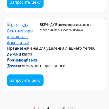
Запросить цену
ВКРФ-ДУ Вентиляторы крышные с
факельным выбросом потока
Предназначены для удаления лишнего тепла,
дыма и газов.
В наличии!
Точная стоимость при звонке.
Запросить цену
1
2
3
4
5
...
30
След.