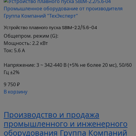
Удобство монтажа: Устанавливается как на
DIN-рейку, так и на монтажную плату.
Бесперебойное питание: Независимое
питание управляющей части.
Устройство плавного пуска SBIM-2.2/5.6-04
Сетевой протокол: Поддержка Modbus RTU
Общепром. режим (G):
для дистанционного управления и
Мощность: 2.2 кВт
интеграции в системы.
Ток: 5.6 А
Простота
функциональности: Контролируемый запуск
Напряжение: 3 ~ 342-440 В (+5% не более 20 мс), 50/60
и остановка с оптимальными защитными
Гц ±2%
настройками.
Гарантия: 2 года.
9 750 ₽
В корзину
Система обозначения SBIM:
Производство и продажа
Серия
Мощность, кВт
промышленного и инженерного
Ток, А
оборудования Группа Компаний
Входное напряжение: 3 ~ 400 (380) B, 50/60 Гц;