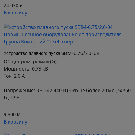
Устройства плавного пуска INSTART серии SBIM
24 020 ₽
позволяют создать компактное решение для
В корзину
управления электродвигателями с функциями
плавного пуска и остановки. Серия SBIM
оснащена встроенным обводным контактором,
что обеспечивает высокую надежность и
упрощает подключение.
Устройство плавного пуска SBIM-0.75/2.0-04
Общепром. режим (G):
Мощность: 0.75 кВт
Преимущества софтстартеров INSTART SBIM
Ток: 2.0 А
Компактные размеры: Подходит для
Напряжение: 3 ~ 342-440 В (+5% не более 20 мс), 50/60
ограниченных пространств благодаря
Гц ±2%
книжному формату.
Графическая панель (LCD): Русскоязычная
9 600 ₽
панель позволяет удобно вводить
В корзину
параметры и следить за несколькими
показателями одновременно.