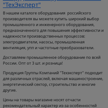
"ТехЭксперт"
3 ~ 690 (660) B, 50/60 Гц
Платы расширения (опция для УПП серии
В нашем каталоге оборудования российского
SNI)
производителя вы можете купить широкий выбор
Дополнительное защитное покрытие: лак
промышленного и инженерного оборудования,
или компаунд.
предназначенного для повышения эффективности и
надежности производственных процессов:
электродвигатели, насосы, промышленная
вентиляция, упп и частотные преобразователи.
ООО "ТехЭксперт", как официальный
Доставляем промышленное оборудование по всей
дистрибьютор продукции INSTART, готово
России. Опт от 3 шт. и розница!
предложить вам дополнительную скидку, если вы
найдете товар этой марки по более низкой цене!
Продукция Группы Компаний "Техэксперт" подходит
для различных отраслей, включая машиностроение,
энергетический сектор, строительство и многие
другие.
Цены на товары магазине носят отчасти
рекомендательный характер из-за особенностей