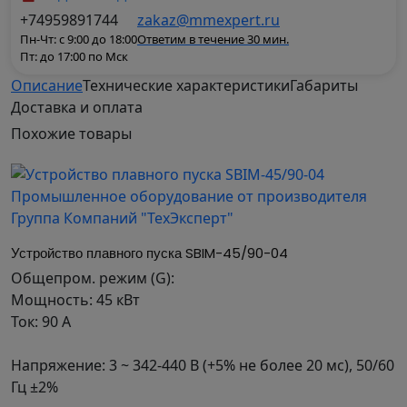
+74959891744
zakaz@mmexpert.ru
Пн-Чт: с 9:00 до 18:00
Ответим в течение 30 мин.
Пт: до 17:00 по Мск
Описание
Технические характеристики
Габариты
Доставка и оплата
Устройство плавного пуска
Похожие
товары
Серия SBIM
Модель SBIM-1.5/3.6-04
Общепром. режим (G):
Мощность: 1.5 кВт
Устройство плавного пуска SBIM-45/90-04
Ток: 3.6 А
Общепром. режим (G):
Напряжение: 3 ~ 342-440 В (+5% не более 20 мс),
Мощность: 45 кВт
50/60 Гц ±2%
Ток: 90 А
Напряжение: 3 ~ 342-440 В (+5% не более 20 мс), 50/60
Гц ±2%