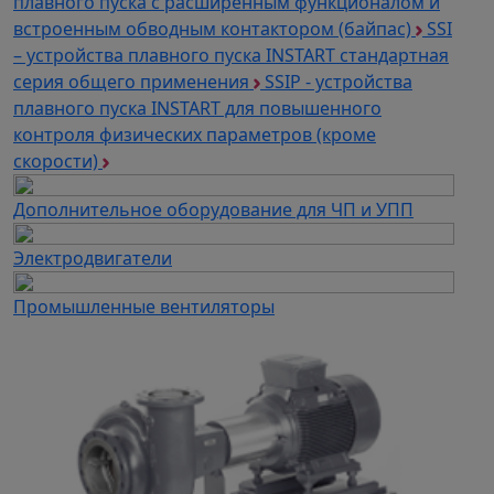
плавного пуска с расширенным функционалом и
встроенным обводным контактором (байпас)
SSI
– устройства плавного пуска INSTART стандартная
серия общего применения
SSIP - устройства
плавного пуска INSTART для повышенного
контроля физических параметров (кроме
скорости)
Дополнительное оборудование для ЧП и УПП
Электродвигатели
Промышленные вентиляторы