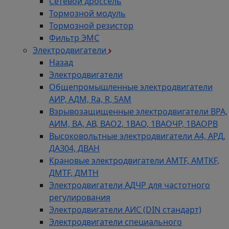
Сетевой дроссель
Тормозной модуль
Тормозной резистор
Фильтр ЭМС
Электродвигатели
Назад
Электродвигатели
Общепромышленные электродвигатели
АИР, АДМ, Ra, R, 5AM
Взрывозащищенные электродвигатели ВРА,
АИМ, ВА, АВ, ВАO2, 1ВАО, 1ВАОЧР, 1ВАОРВ
Высоковольтные электродвигатели A4, АРД,
ДАЗ04, ДВАН
Крановые электродвигатели AMTF, AMTKF,
ДMTF, ДМТН
Электродвигатели АДЧР для частотного
регулирования
Электродвигатели АИС (DIN стандарт)
Электродвигатели специального