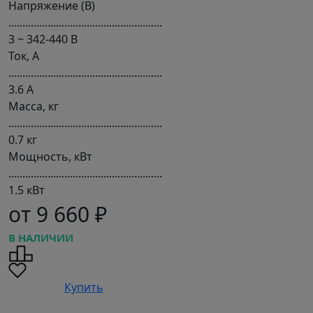
Напряжение (В)
.......................................................
3 ~ 342-440 В
Ток, А
.......................................................
3.6 А
Масса, кг
.......................................................
0.7 кг
Мощность, кВт
.......................................................
1.5 кВт
от 9 660 ₽
В НАЛИЧИИ
Купить