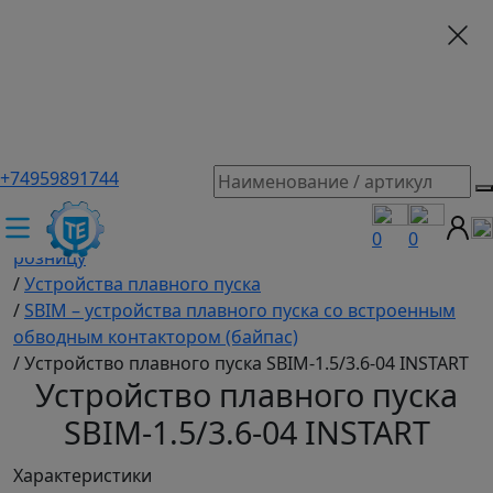
+74959891744
ТЕХЭКСПЕРТ российский производитель частотные
преобразователи, насосы, и вентиляция
/
Промышленное оборудование купить оптом и в
0
0
розницу
/
Устройства плавного пуска
/
SBIM – устройства плавного пуска со встроенным
обводным контактором (байпас)
/
Устройство плавного пуска SBIM-1.5/3.6-04 INSTART
Устройство плавного пуска
SBIM-1.5/3.6-04 INSTART
Характеристики