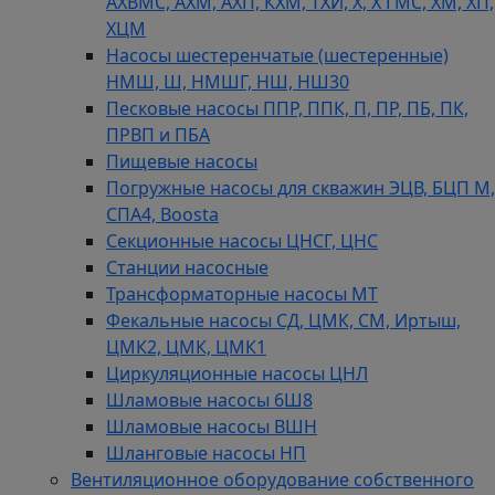
АХВМС, АХМ, АХП, КХМ, ТХИ, Х, Х ГМС, ХМ, ХП,
ХЦМ
Насосы шестеренчатые (шестеренные)
НМШ, Ш, НМШГ, НШ, НШ30
Песковые насосы ППР, ППК, П, ПР, ПБ, ПК,
ПРВП и ПБА
Пищевые насосы
Погружные насосы для скважин ЭЦВ, БЦП М,
СПА4, Boosta
Секционные насосы ЦНСГ, ЦНС
Станции насосные
Трансформаторные насосы МТ
Фекальные насосы СД, ЦМК, СМ, Иртыш,
ЦМК2, ЦМК, ЦМК1
Циркуляционные насосы ЦНЛ
Шламовые насосы 6Ш8
Шламовые насосы ВШН
Шланговые насосы НП
Вентиляционное оборудование собственного