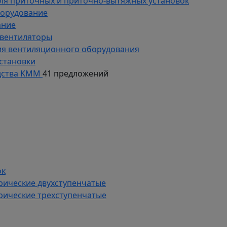
ля приточных и приточно-вытяжных установок
борудование
ание
 вентиляторы
ия вентиляционного оборудования
становки
дства KMM
41 предложений
ок
рические двухступенчатые
рические трехступенчатые