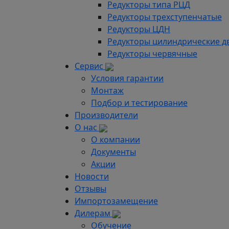
Редукторы типа РЦД
Редукторы трехступенчатые
Редукторы ЦДН
Редукторы цилиндрические д
Редукторы червячные
Сервис
Условия гарантии
Монтаж
Подбор и тестирование
Производители
О нас
О компании
Документы
Акции
Новости
Отзывы
Импортозамещение
Дилерам
Обучение