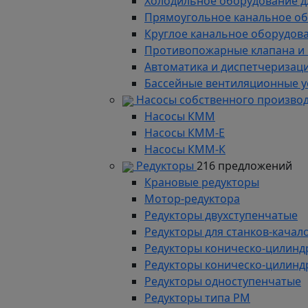
Холодильное оборудование д
Прямоугольное канальное о
Круглое канальное оборудов
Противопожарные клапана и
Автоматика и диспетчеризац
Бассейные вентиляционные у
Насосы собственного произво
Насосы КММ
Насосы КММ-Е
Насосы КММ-К
Редукторы
216 предложений
Крановые редукторы
Мотор-редуктора
Редукторы двухступенчатые
Редукторы для станков-качал
Редукторы коническо-цилинд
Редукторы коническо-цилинд
Редукторы одноступенчатые
Редукторы типа РМ