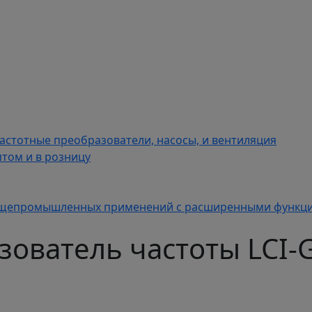
астотные преобразователи, насосы, и вентиляция
том и в розницу
 общепромышленных применений с расширенными функц
ователь частоты LCI-