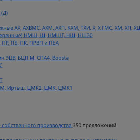
(Д)
ые АХ, АХВМС, АХМ, АХП, КХМ, ТХИ, Х, Х ГМС, ХМ, ХП, Х
теренные) НМШ, Ш, НМШГ, НШ, НШ30
 ПР, ПБ, ПК, ПРВП и ПБА
н ЭЦВ, БЦП М, СПА4, Boosta
С
Т
СМ, Иртыш, ЦМК2, ЦМК, ЦМК1
 собственного производства
350 предложений