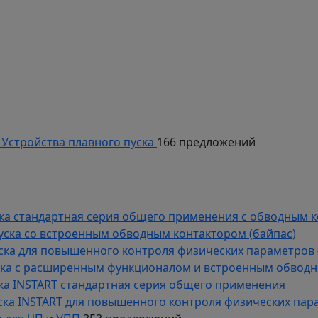
й
 частотных преобразователей
да-вывода
Устройства плавного пуска
166 предложений
уска стандартная серия общего применения с обводным 
пуска со встроенным обводным контактором (байпас)
пуска для повышенного контроля физических параметров 
уска с расширенным функционалом и встроенным обводн
уска INSTART стандартная серия общего применения
пуска INSTART для повышенного контроля физических пар