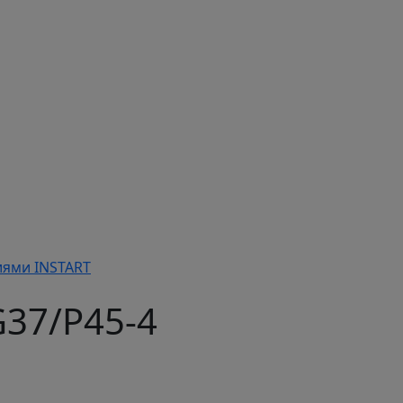
иями INSTART
G37/P45-4