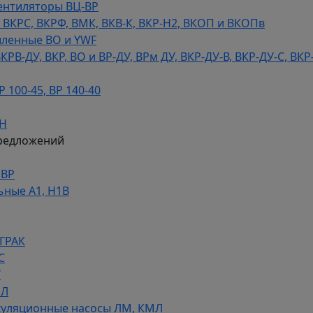
ентиляторы ВЦ-ВР
КРС, ВКРФ, ВМК, ВКВ-К, ВКР-Н2, ВКОП и ВКОПв
ленные ВО и YWF
В-ДУ, ВКР, ВО и ВР-ДУ, ВРм ДУ, ВКР-ДУ-В, ВКР-ДУ-С, ВКР
100-45, ВР 140-40
ДН
редложений
НВР
ьные А1, Н1В
 ГРАК
С
У
МЛ
уляционные насосы ЛМ, КМЛ