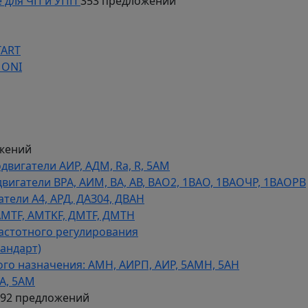
 для ЧП и УПП
353 предложений
TART
 ONI
жений
игатели АИР, АДМ, Ra, R, 5AM
гатели ВРА, АИМ, ВА, АВ, ВАO2, 1ВАО, 1ВАОЧР, 1ВАОРВ
тели A4, АРД, ДАЗ04, ДВАН
AMTF, AMTKF, ДMTF, ДМТН
астотного регулирования
тандарт)
го назначения: АМН, АИРП, АИР, 5АМН, 5АН
А, 5АМ
592 предложений