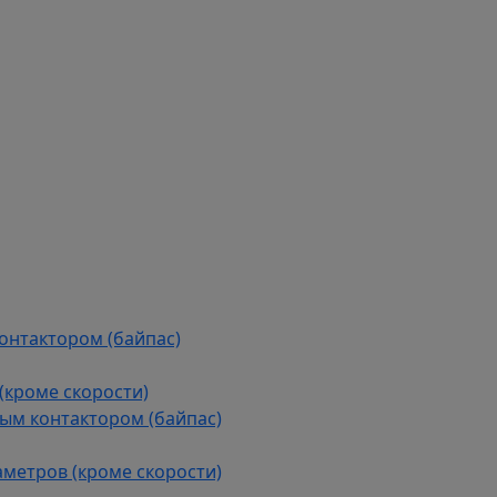
контактором (байпас)
(кроме скорости)
ым контактором (байпас)
аметров (кроме скорости)