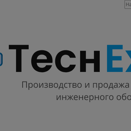
таж, 803
86 предложений
INSTART
 INNOVERT
Х100
VT
ABB
 DANFOSS
SCHNEIDER ELECTRIC
ONI