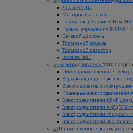
Дополнительное оборудование
Дроссель DC
Моторный дроссель
Платы расширения ONI и INS
Пульты управления INSTART и
Сетевой дроссель
Тормозной модуль
Тормозной резистор
Фильтр ЭМС
Электродвигатели
1410 предло
Общепромышленные электродв
Взрывозащищенные электродви
Высоковольтные электродвига
Крановые электродвигатели 
Электродвигатели АДЧР для ч
Электродвигатели АИС (DIN с
Электродвигатели специально
Электродвигатели 380 вольт 5
Промышленные вентиляторы