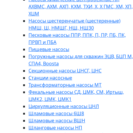
АХВМС, АХМ, АХП, КХМ, ТХИ, Х, Х ГМС, ХМ, ХП,
ХЦМ
Насосы шестеренчатые (шестеренные)
НМШ, Ш, НМШГ, НШ, НШ30
Песковые насосы ППР, ППК, П, ПР, ПБ, ПК,
ПРВП и ПБА
Пищевые насосы
Погружные насосы для скважин ЭЦВ, БЦП М,
СПА4, Boosta
Секционные насосы ЦНСГ, ЦНС
Станции насосные
Трансформаторные насосы МТ
Фекальные насосы СД, ЦМК, СМ, Иртыш,
ЦМК2, ЦМК, ЦМК1
Циркуляционные насосы ЦНЛ
Шламовые насосы 6Ш8
Шламовые насосы ВШН
Шланговые насосы НП