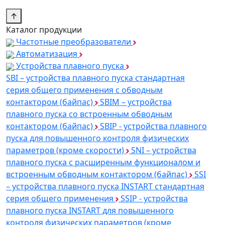
↑
Каталог продукции
Частотные преобразователи
Автоматизация
Устройства плавного пуска
SBI – устройства плавного пуска стандартная
серия общего применения с обводным
контактором (байпас)
SBIM – устройства
плавного пуска со встроенным обводным
контактором (байпас)
SBIP - устройства плавного
пуска для повышенного контроля физических
параметров (кроме скорости)
SNI – устройства
плавного пуска с расширенным функционалом и
встроенным обводным контактором (байпас)
SSI
– устройства плавного пуска INSTART стандартная
серия общего применения
SSIP - устройства
плавного пуска INSTART для повышенного
контроля физических параметров (кроме