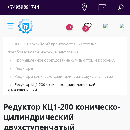
+74959891744
0
0
ТЕХЭКСПЕРТ российский производитель частотные
преобразователи, насосы, и вентиляция
/
Промышленное оборудование купить оптом и в розницу
/
Редукторы
/
Редукторы коническо-цилиндрические двухступенчатые
/
Редуктор КЦ1-200 коническо-цилиндрический
двухступенчатый
Редуктор КЦ1-200 коническо-
цилиндрический
двухступенчатый