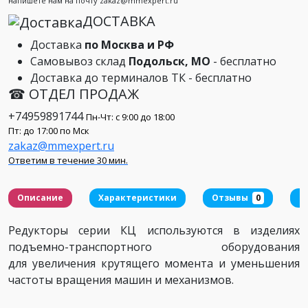
напишете нам на почту zakaz@mmexpert.ru
ДОСТАВКА
Доставка
по Москва и РФ
Самовывоз склад
Подольск, МО
- бесплатно
Доставка до терминалов ТК - бесплатно
☎ ОТДЕЛ ПРОДАЖ
+74959891744
Пн-Чт: с 9:00 до 18:00
Пт: до 17:00 по Мск
zakaz@mmexpert.ru
Ответим в течение 30 мин.
Описание
Характеристики
Отзывы
0
Д
Редукторы серии КЦ используются в изделиях
подъемно-транспортного оборудования
для увеличения крутящего момента и уменьшения
частоты вращения машин и механизмов.