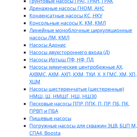
Грунтовые насосы ГРАТ, ГРАН, ГРАК
Дренажные насосы ГНОМ, АНС
Конденсатные насосы КС, НКУ
Консольные насосы К, КМ, КМЛ
Линейные моноблочные циркуляционные
насосы ЛМ, КМЛ
Насосы Адонис
Насосы двухстороннего входа (Д)
Насосы Иртыш ПФ, НФ, ПД
Насосы химические центробежные АХ,
АХВМС, АХМ, АХП, КХМ, ТХИ, Х, Х ГМС, ХМ, ХП,
ХЦМ
Насосы шестеренчатые (шестеренные)
НМШ, Ш, НМШГ, НШ, НШ30
Песковые насосы ППР, ППК, П, ПР, ПБ, ПК,
ПРВП и ПБА
Пищевые насосы
Погружные насосы для скважин ЭЦВ, БЦП М,
СПА4, Boosta