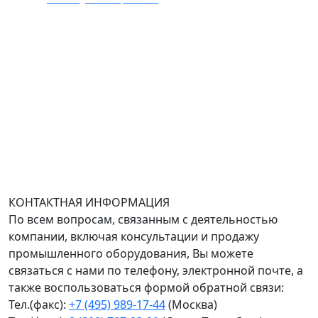
Адрес офиса в Москве: Варшавское шоссе дом 150к2,
БЦ Селектика, 8 этаж, офис 803.
Адрес офиса в Санкт-Петербурге: улица Савушкина
дом 134к1.
Доставка оборудования по всей России.
График работы (часовой пояс Москва)
пн-чт с 9:00 до 18:00; пт до 17:00.
КОНТАКТНАЯ ИНФОРМАЦИЯ
По всем вопросам, связанным с деятельностью
компании, включая консультации и продажу
промышленного оборудования, Вы можете
связаться с нами по телефону, электронной почте, а
также воспользоваться формой обратной связи:
Тел.(факс):
+7 (495) 989-17-44
(Москва)