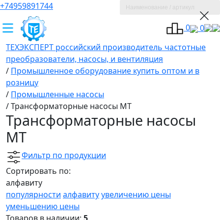
+74959891744
0
0
ТЕХЭКСПЕРТ российский производитель частотные
преобразователи, насосы, и вентиляция
/
Промышленное оборудование купить оптом и в
розницу
/
Промышленные насосы
/
Трансформаторные насосы МТ
Трансформаторные насосы
МТ
Фильтр по продукции
Сортировать по:
алфавиту
популярности
алфавиту
увеличению цены
уменьшению цены
Товаров в наличии:
5