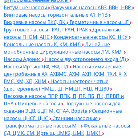
Промышленные насосы
Битумные насосы
Вакуумные насосы АВЗ, ВВН, НВР
Винтовые насосы горизонтальные А1, Н1В
Вихревые насосы ВКС, ВК
Герметичные насосы ЦГ
Грунтовые насосы ГРАТ, ГРАН, ГРАК
Дренажные
насосы ГНОМ, АНС
Конденсатные насосы КС, НКУ
Консольные насосы К, КМ, КМЛ
Линейные
моноблочные циркуляционные насосы ЛМ, КМЛ
Насосы Адонис
Насосы двухстороннего входа (Д)
Насосы Иртыш ПФ, НФ, ПД
Насосы химические
центробежные АХ, АХВМС, АХМ, АХП, КХМ, ТХИ, Х, Х
ГМС, ХМ, ХП, ХЦМ
Насосы шестеренчатые
(шестеренные) НМШ, Ш, НМШГ, НШ, НШ30
Песковые насосы ППР, ППК, П, ПР, ПБ, ПК, ПРВП и
ПБА
Пищевые насосы
Погружные насосы для
скважин ЭЦВ, БЦП М, СПА4, Boosta
Секционные
насосы ЦНСГ, ЦНС
Станции насосные
Трансформаторные насосы МТ
Фекальные насосы
СД, ЦМК, СМ, Иртыш, ЦМК2, ЦМК, ЦМК1