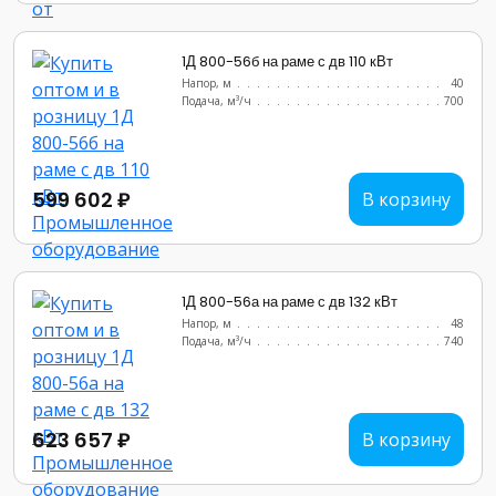
1Д 800-56б на раме с дв 110 кВт
Напор, м
..........................
40
Подача, м³/ч
........................
700
599 602 ₽
В корзину
1Д 800-56а на раме с дв 132 кВт
Напор, м
..........................
48
Подача, м³/ч
........................
740
623 657 ₽
В корзину