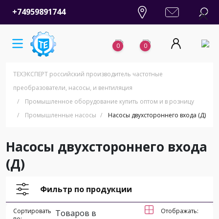
+74959891744
0
0
ТЕХЭКСПЕРТ российский производитель частотные
преобразователи, насосы, и вентиляция
/
Промышленное оборудование купить оптом и в розницу
/
Промышленные насосы
/
Насосы двухстороннего входа (Д)
Насосы двухстороннего входа
(Д)
Фильтр по продукции
Сортировать
Отображать:
Товаров в
по: