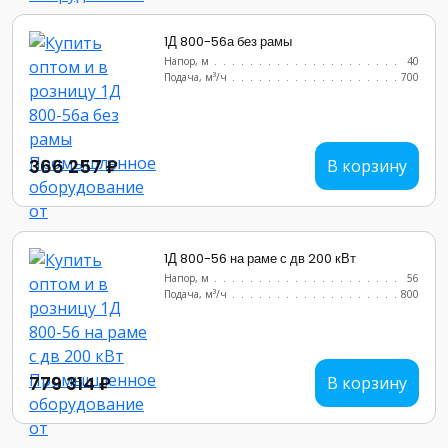
1Д 800-56а без рамы
Напор, м
..........................
40
Подача, м³/ч
........................
700
366 257 ₽
В корзину
1Д 800-56 на раме с дв 200 кВт
Напор, м
..........................
56
Подача, м³/ч
........................
800
779 314 ₽
В корзину