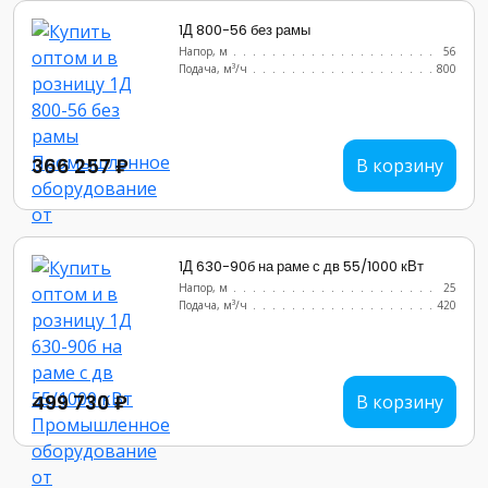
1Д 800-56 без рамы
Напор, м
..........................
56
Подача, м³/ч
........................
800
366 257 ₽
В корзину
1Д 630-90б на раме с дв 55/1000 кВт
Напор, м
..........................
25
Подача, м³/ч
........................
420
499 730 ₽
В корзину