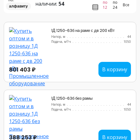
по
по
наличии:
54
Все
алфавиту
12
24
1Д 1250-63б на раме с дв 200 кВт
Напор, м
..........................
44
Подача, м³/ч
........................
1050
801 403 ₽
В корзину
1Д 1250-63б без рамы
Напор, м
..........................
44
Подача, м³/ч
........................
1050
388 253 ₽
В корзину