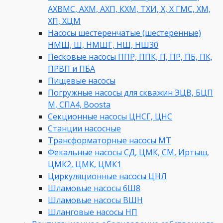
АХВМС, АХМ, АХП, КХМ, ТХИ, Х, Х ГМС, ХМ,
ХП, ХЦМ
Насосы шестеренчатые (шестеренные)
НМШ, Ш, НМШГ, НШ, НШ30
Песковые насосы ППР, ППК, П, ПР, ПБ, ПК,
ПРВП и ПБА
Пищевые насосы
Погружные насосы для скважин ЭЦВ, БЦП
М, СПА4, Boosta
Секционные насосы ЦНСГ, ЦНС
Станции насосные
Трансформаторные насосы МТ
Фекальные насосы СД, ЦМК, СМ, Иртыш,
ЦМК2, ЦМК, ЦМК1
Циркуляционные насосы ЦНЛ
Шламовые насосы 6Ш8
Шламовые насосы ВШН
Шланговые насосы НП