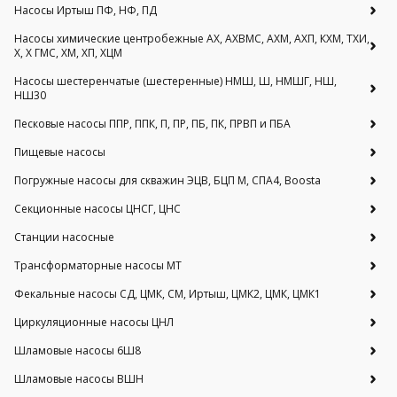
Насосы Иртыш ПФ, НФ, ПД
Насосы химические центробежные АХ, АХВМС, АХМ, АХП, КХМ, ТХИ,
Х, Х ГМС, ХМ, ХП, ХЦМ
Насосы шестеренчатые (шестеренные) НМШ, Ш, НМШГ, НШ,
НШ30
Песковые насосы ППР, ППК, П, ПР, ПБ, ПК, ПРВП и ПБА
Пищевые насосы
Погружные насосы для скважин ЭЦВ, БЦП М, СПА4, Boosta
Секционные насосы ЦНСГ, ЦНС
Станции насосные
Трансформаторные насосы МТ
Фекальные насосы СД, ЦМК, СМ, Иртыш, ЦМК2, ЦМК, ЦМК1
Циркуляционные насосы ЦНЛ
Шламовые насосы 6Ш8
Шламовые насосы ВШН