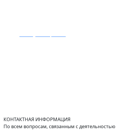
Тел.: +7 495 989 1744
E-mail:
zakaz@mmexpert.ru
Адрес офиса в Москве: Варшавское шоссе дом 150к2,
БЦ Селектика, 8 этаж, офис 803.
Адрес офиса в Санкт-Петербурге: улица Савушкина
дом 134к1.
Доставка оборудования по всей России.
График работы (часовой пояс Москва)
пн-чт с 9:00 до 18:00; пт до 17:00.
КОНТАКТНАЯ ИНФОРМАЦИЯ
По всем вопросам, связанным с деятельностью