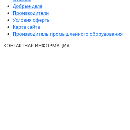
Добрые дела
Производители
Условия оферты
Карта сайта
Производитель промышленного оборудования
КОНТАКТНАЯ ИНФОРМАЦИЯ
Группа Компаний "ТехЭксперт": производство и
продажа промышленного и инженерного
оборудования (общепромышленные и
врывозащищённые электродвигатели, ч
астотные
преобразователи, вентиляторы, насосы, редуктора,
УПП и системы промышленной вентиляции).
Владелец ресурса: Хмырова Наталья Николаевна. На
сайте невозможно зарегистрироваться и
авторизоваться с иностранных аккаунтов (149-ФЗ),
рекомендуем это делать с использованием
российского сервиса авторизации (использовать
почту на Yandex.ru или Mail.ru).
: