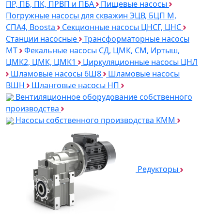
ПР, ПБ, ПК, ПРВП и ПБА
Пищевые насосы
Погружные насосы для скважин ЭЦВ, БЦП М,
СПА4, Boosta
Секционные насосы ЦНСГ, ЦНС
Станции насосные
Трансформаторные насосы
МТ
Фекальные насосы СД, ЦМК, СМ, Иртыш,
ЦМК2, ЦМК, ЦМК1
Циркуляционные насосы ЦНЛ
Шламовые насосы 6Ш8
Шламовые насосы
ВШН
Шланговые насосы НП
Вентиляционное оборудование собственного
производства
Насосы собственного производства KMM
Редукторы