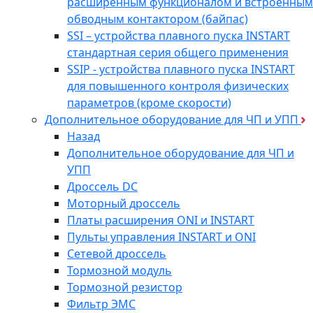
расширенным функционалом и встроенным
обводным контактором (байпас)
SSI – устройства плавного пуска INSTART
стандартная серия общего применения
SSIP - устройства плавного пуска INSTART
для повышенного контроля физических
параметров (кроме скорости)
Дополнительное оборудование для ЧП и УПП
Назад
Дополнительное оборудование для ЧП и
УПП
Дроссель DC
Моторный дроссель
Платы расширения ONI и INSTART
Пульты управления INSTART и ONI
Сетевой дроссель
Тормозной модуль
Тормозной резистор
Фильтр ЭМС