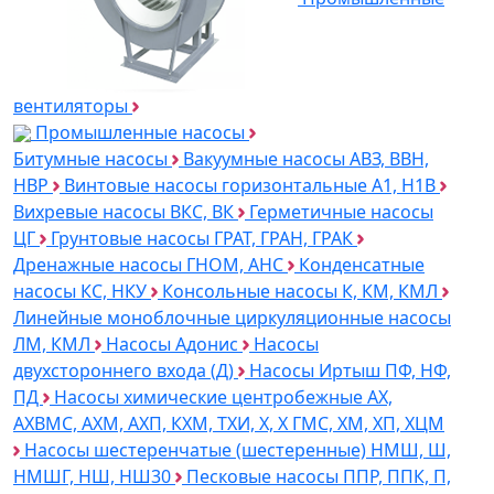
вентиляторы
Промышленные насосы
Битумные насосы
Вакуумные насосы АВЗ, ВВН,
НВР
Винтовые насосы горизонтальные А1, Н1В
Вихревые насосы ВКС, ВК
Герметичные насосы
ЦГ
Грунтовые насосы ГРАТ, ГРАН, ГРАК
Дренажные насосы ГНОМ, АНС
Конденсатные
насосы КС, НКУ
Консольные насосы К, КМ, КМЛ
Линейные моноблочные циркуляционные насосы
ЛМ, КМЛ
Насосы Адонис
Насосы
двухстороннего входа (Д)
Насосы Иртыш ПФ, НФ,
ПД
Насосы химические центробежные АХ,
АХВМС, АХМ, АХП, КХМ, ТХИ, Х, Х ГМС, ХМ, ХП, ХЦМ
Насосы шестеренчатые (шестеренные) НМШ, Ш,
НМШГ, НШ, НШ30
Песковые насосы ППР, ППК, П,