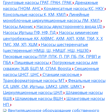
Грунтовые насосы ГРАТ, ГРАН, ГРАК
Дренажные
насосы ГНОМ, АНС
Конденсатные насосы КС, НКУ
Консольные насосы К, КМ, КМЛ
Линейные
моноблочные циркуляционные насосы ЛМ, КМЛ
Насосы Адонис
Насосы двухстороннего входа (Д)
Насосы Иртыш ПФ, НФ, ПД
Насосы химические
центробежные АХ, АХВМС, АХМ, АХП, КХМ, ТХИ, Х, Х
ГМС, ХМ, ХП, ХЦМ
Насосы шестеренчатые
(шестеренные) НМШ, Ш, НМШГ, НШ, НШ30
Песковые насосы ППР, ППК, П, ПР, ПБ, ПК, ПРВП и
ПБА
Пищевые насосы
Погружные насосы для
скважин ЭЦВ, БЦП М, СПА4, Boosta
Секционные
насосы ЦНСГ, ЦНС
Станции насосные
Трансформаторные насосы МТ
Фекальные насосы
СД, ЦМК, СМ, Иртыш, ЦМК2, ЦМК, ЦМК1
Циркуляционные насосы ЦНЛ
Шламовые насосы
6Ш8
Шламовые насосы ВШН
Шланговые насосы
НП
Вентиляционное оборудование собственного