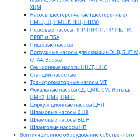
ХЦМ
Насосы шестеренчатые (шестеренные)
НМШ, Ш, НМШГ, НШ, НШ30
Песковые насосы ППР, ППК, П, ПР, ПБ, ПК,
ПРВП и ПБА
Пищевые насосы
Погружные насосы для скважин ЭЦВ, БЦП М,
СПА4, Boosta
Секционные насосы ЦНСГ, ЦНС
Станции насосные
Трансформаторные насосы МТ
Фекальные насосы СД, ЦМК, СМ, Иртыш,
ЦМК2, ЦМК, ЦМК1
Циркуляционные насосы ЦНЛ
Шламовые насосы 6Ш8
Шламовые насосы ВШН
Шланговые насосы НП
Вентиляционное оборудование собственного