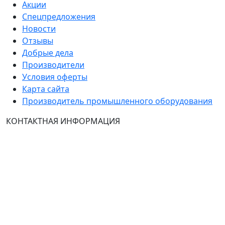
Акции
Спецпредложения
Новости
Отзывы
Добрые дела
Производители
Условия оферты
Карта сайта
Производитель промышленного оборудования
КОНТАКТНАЯ ИНФОРМАЦИЯ
Группа Компаний "ТехЭксперт": производство и
продажа промышленного и инженерного
оборудования (общепромышленные и
врывозащищённые электродвигатели, ч
астотные
преобразователи, вентиляторы, насосы, редуктора,
УПП и системы промышленной вентиляции).
Владелец ресурса: Хмырова Наталья Николаевна. На
сайте невозможно зарегистрироваться и