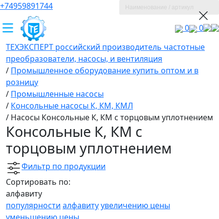
+74959891744
0
0
ТЕХЭКСПЕРТ российский производитель частотные
преобразователи, насосы, и вентиляция
/
Промышленное оборудование купить оптом и в
розницу
/
Промышленные насосы
/
Консольные насосы К, КМ, КМЛ
/
Насосы Консольные К, КМ с торцовым уплотнением
Консольные К, КМ с
торцовым уплотнением
Фильтр по продукции
Сортировать по:
алфавиту
популярности
алфавиту
увеличению цены
уменьшению цены