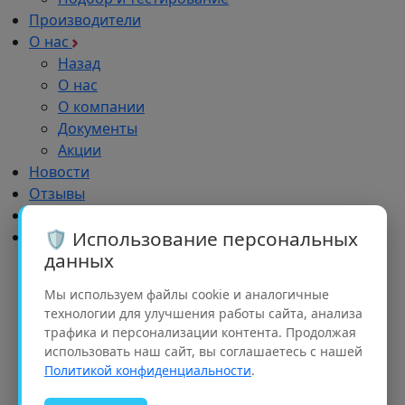
Производители
О нас
Назад
О нас
О компании
Документы
Акции
Новости
Отзывы
Импортозамещение
🛡️ Использование персональных
Дилерам
данных
Назад
Дилерам
Мы используем файлы cookie и аналогичные
Обучение
технологии для улучшения работы сайта, анализа
Реклама
трафика и персонализации контента. Продолжая
Партнерский портфель
использовать наш сайт, вы соглашаетесь с нашей
Рализация проектов
Политикой конфиденциальности
.
Семинары