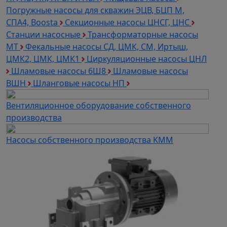
Погружные насосы для скважин ЭЦВ, БЦП М,
СПА4, Boosta
Секционные насосы ЦНСГ, ЦНС
Станции насосные
Трансформаторные насосы
МТ
Фекальные насосы СД, ЦМК, СМ, Иртыш,
ЦМК2, ЦМК, ЦМК1
Циркуляционные насосы ЦНЛ
Шламовые насосы 6Ш8
Шламовые насосы
ВШН
Шланговые насосы НП
Вентиляционное оборудование собственного
производства
Насосы собственного производства KMM