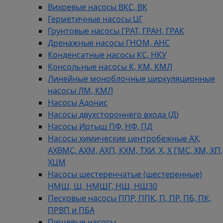
Вихревые насосы ВКС, ВК
Герметичные насосы ЦГ
Грунтовые насосы ГРАТ, ГРАН, ГРАК
Дренажные насосы ГНОМ, АНС
Конденсатные насосы КС, НКУ
Консольные насосы К, КМ, КМЛ
Линейные моноблочные циркуляционные
насосы ЛМ, КМЛ
Насосы Адонис
Насосы двухстороннего входа (Д)
Насосы Иртыш ПФ, НФ, ПД
Насосы химические центробежные АХ,
АХВМС, АХМ, АХП, КХМ, ТХИ, Х, Х ГМС, ХМ, ХП,
ХЦМ
Насосы шестеренчатые (шестеренные)
НМШ, Ш, НМШГ, НШ, НШ30
Песковые насосы ППР, ППК, П, ПР, ПБ, ПК,
ПРВП и ПБА
Пищевые насосы