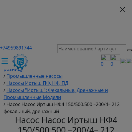
+74959891744
ТЕХЭКСПЕРТ российский производитель частотные
преобразователи, насосы, и вентиляция
/
Промышленное оборудование купить оптом и в
0
0
розницу
/
Промышленные насосы
/
Насосы Иртыш ПФ, НФ, ПД
/
Насосы "Иртыш": Фекальные, Дренажные и
Промышленные Модели
/
Насос Насос Иртыш НФ4 150/500.500 –200/4– 212
фекальный, дренажный
Насос Насос Иртыш НФ4
150/500.500 –200/4– 212