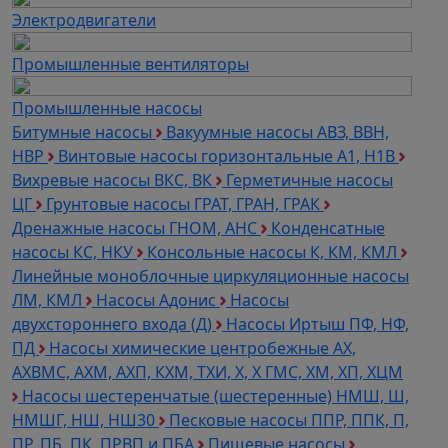
Электродвигатели
Промышленные вентиляторы
Промышленные насосы
Битумные насосы
Вакуумные насосы АВЗ, ВВН,
НВР
Винтовые насосы горизонтальные А1, Н1В
Вихревые насосы ВКС, ВК
Герметичные насосы
ЦГ
Грунтовые насосы ГРАТ, ГРАН, ГРАК
Дренажные насосы ГНОМ, АНС
Конденсатные
насосы КС, НКУ
Консольные насосы К, КМ, КМЛ
Линейные моноблочные циркуляционные насосы
ЛМ, КМЛ
Насосы Адонис
Насосы
двухстороннего входа (Д)
Насосы Иртыш ПФ, НФ,
ПД
Насосы химические центробежные АХ,
АХВМС, АХМ, АХП, КХМ, ТХИ, Х, Х ГМС, ХМ, ХП, ХЦМ
Насосы шестеренчатые (шестеренные) НМШ, Ш,
НМШГ, НШ, НШ30
Песковые насосы ППР, ППК, П,
ПР, ПБ, ПК, ПРВП и ПБА
Пищевые насосы