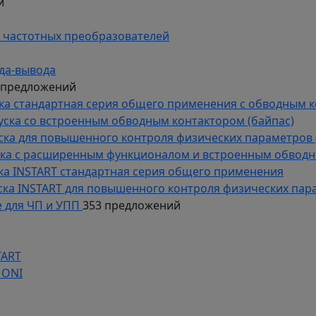
й
 частотных преобразователей
да-вывода
 предложений
уска стандартная серия общего применения с обводным 
пуска со встроенным обводным контактором (байпас)
пуска для повышенного контроля физических параметров 
уска с расширенным функционалом и встроенным обводн
уска INSTART стандартная серия общего применения
пуска INSTART для повышенного контроля физических пар
 для ЧП и УПП
353 предложений
TART
 ONI