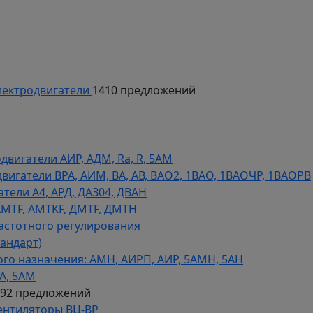
ектродвигатели
1410 предложений
игатели АИР, АДМ, Ra, R, 5AM
гатели ВРА, АИМ, ВА, АВ, ВАO2, 1ВАО, 1ВАОЧР, 1ВАОРВ
тели A4, АРД, ДАЗ04, ДВАН
AMTF, AMTKF, ДMTF, ДМТН
астотного регулирования
тандарт)
го назначения: АМН, АИРП, АИР, 5АМН, 5АН
А, 5АМ
592 предложений
ентиляторы ВЦ-ВР