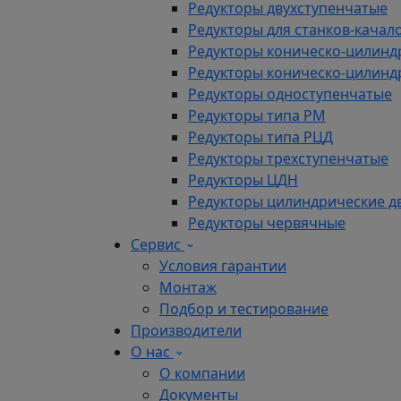
Редукторы двухступенчатые
Редукторы для станков-качал
Редукторы коническо-цилинд
Редукторы коническо-цилинд
Редукторы одноступенчатые
Редукторы типа РМ
Редукторы типа РЦД
Редукторы трехступенчатые
Редукторы ЦДН
Редукторы цилиндрические д
Редукторы червячные
Сервис
Условия гарантии
Монтаж
Подбор и тестирование
Производители
О нас
О компании
Документы