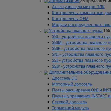
Автоматизация
86 предложени
Аксессуары для микро ПЛК
Контроллеры компактные для
Контроллеры ОЕМ
Модули распределенного вво
Устройства плавного пуска
166
SBI – устройства плавного п
SBIM – устройства плавного 
SBIP - устройства плавного 
SNI – устройства плавного п
SSI – устройства плавного п
SSIP - устройства плавного 
Дополнительное оборудование
Дроссель DC
Моторный дроссель
Платы расширения ONI и INS
Пульты управления INSTART и
Сетевой дроссель
Тормозной модуль