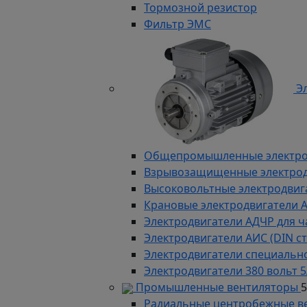
Тормозной резистор
Фильтр ЭМС
Эл
Общепромышленные электродв
Взрывозащищенные электродви
Высоковольтные электродвига
Крановые электродвигатели 
Электродвигатели АДЧР для ч
Электродвигатели АИС (DIN с
Электродвигатели специально
Электродвигатели 380 вольт 5
Промышленные вентиляторы
Радиальные центробежные в