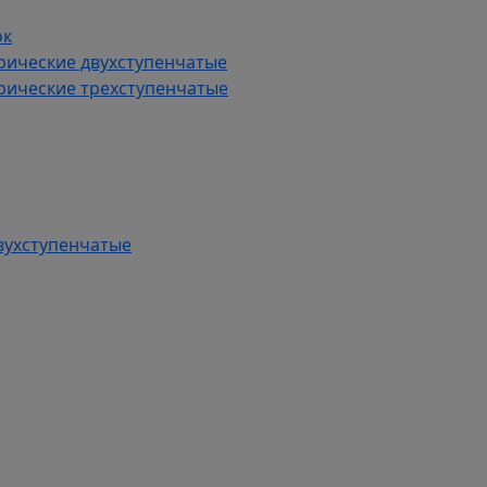
ок
рические двухступенчатые
рические трехступенчатые
вухступенчатые