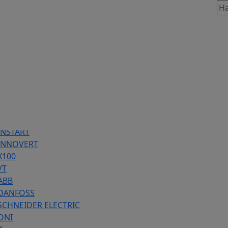
таж, 803
86 предложений
INSTART
 INNOVERT
Х100
VT
ABB
 DANFOSS
SCHNEIDER ELECTRIC
ONI