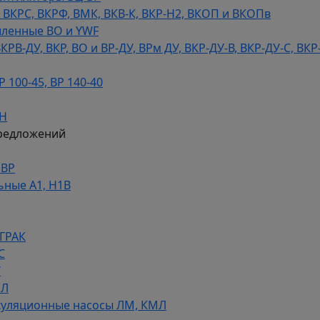
КРС, ВКРФ, ВМК, ВКВ-К, ВКР-Н2, ВКОП и ВКОПв
ленные ВО и YWF
В-ДУ, ВКР, ВО и ВР-ДУ, ВРм ДУ, ВКР-ДУ-В, ВКР-ДУ-С, ВКР
100-45, ВР 140-40
ДН
редложений
НВР
ьные А1, Н1В
 ГРАК
С
У
МЛ
уляционные насосы ЛМ, КМЛ