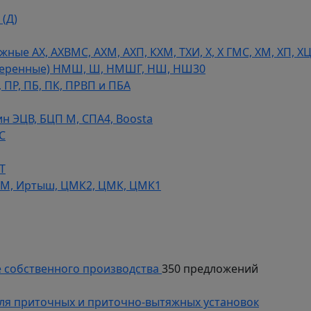
(Д)
ые АХ, АХВМС, АХМ, АХП, КХМ, ТХИ, Х, Х ГМС, ХМ, ХП, Х
теренные) НМШ, Ш, НМШГ, НШ, НШ30
 ПР, ПБ, ПК, ПРВП и ПБА
н ЭЦВ, БЦП М, СПА4, Boosta
С
Т
СМ, Иртыш, ЦМК2, ЦМК, ЦМК1
 собственного производства
350 предложений
ля приточных и приточно-вытяжных установок