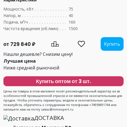
Мощность, кВт
....................................
75
Напор, м
.........................................
40
Подача, м³/ч
......................................
160
Частота вращения (об./мин)
..........................
1500
от 729 840 ₽
Купить
Нашли дешевле? Снизим цену!
Лучшая цена
Ниже средней рыночной
Купить оптом от 3 шт.
Цены на товары в этом магазине носят рекомендательный характер из-за
особенностей промышленной отрасли и не являются окончательными для
продаж. Чтобы уточнить параметры, модели и окончательные цены,
пожалуйста, обратитесь к сотрудникам по телефонам +74959891744 или
напишете нам на почту zakaz@mmexpert.ru
ДОСТАВКА