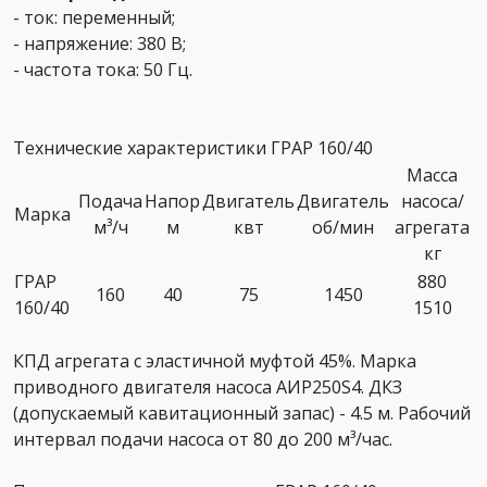
- ток: переменный;
- напряжение: 380 В;
- частота тока: 50 Гц.
Технические характеристики ГРАР 160/40
Масса
Подача
Напор
Двигатель
Двигатель
насоса/
Марка
м³/ч
м
квт
об/мин
агрегата
кг
ГРАР
880
160
40
75
1450
160/40
1510
КПД агрегата с эластичной муфтой 45%. Марка
приводного двигателя насоса АИР250S4. ДКЗ
(допускаемый кавитационный запас) - 4.5 м. Рабочий
интервал подачи насоса от 80 до 200 м³/час.