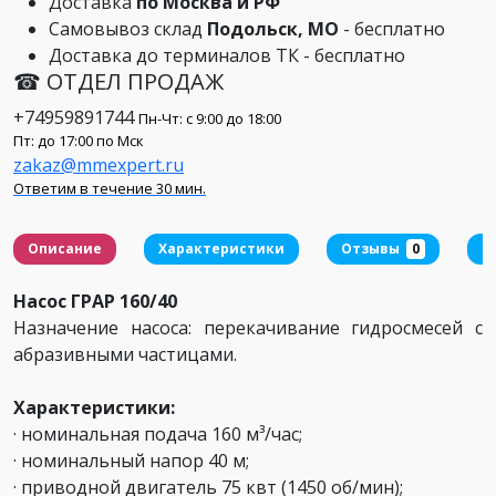
Доставка
по Москва и РФ
Самовывоз склад
Подольск, МО
- бесплатно
Доставка до терминалов ТК - бесплатно
☎ ОТДЕЛ ПРОДАЖ
+74959891744
Пн-Чт: с 9:00 до 18:00
Пт: до 17:00 по Мск
zakaz@mmexpert.ru
Ответим в течение 30 мин.
Описание
Характеристики
Отзывы
0
Д
Насос ГРАР 160/40
Назначение насоса: перекачивание гидросмесей с
абразивными частицами.
Характеристики:
· номинальная подача 160 м³/час;
· номинальный напор 40 м;
· приводной двигатель 75 квт (1450 об/мин);