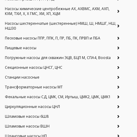
Насосы химические центробежные АХ, АХВМС, АХМ, АХП,
КХМ, ТХИ, Х, Х ГМС, ХМ, ХП, ХЦМ
Насосы шестеренчатые (шестеренные) НМШ, Ш, НМШГ, НШ,
НШ30
Песковые насосы ППР, ППК, П, ПР, ПБ, ПК, ПРВП и ПБА
Пищевые насосы
Погружные насосы для скважин ЭЦВ, БЦП М, СПА4, Boosta
Секционные насосы ЦНСГ, ЦНС
Станции насосные
Трансформаторные насосы МТ
Фекальные насосы СД, ЦМК, СМ, Иртыш, ЦМК2, ЦМК, ЦМК1
Циркуляционные насосы ЦНЛ
Шламовые насосы 6Ш8
Шламовые насосы ВШН
Шланговые насосы НП