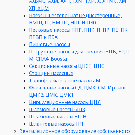
АХВМС, АХМ, АХП, КХМ, ТХИ, Х, Х ГМС, ХМ,
ХП, ХЦМ
Насосы шестеренчатые (шестеренные)
НМШ, Ш, НМШГ, НШ, НШ30
Песковые насосы ППР, ППК, П, ПР, ПБ, ПК,
ПРВП и ПБА
Пищевые насосы
Погружные насосы для скважин ЭЦВ, БЦП
М, СПА4, Boosta
Секционные насосы ЦНСГ, ЦНС
Станции насосные
Трансформаторные насосы МТ
Фекальные насосы СД, ЦМК, СМ, Иртыш,
ЦМК2, ЦМК, ЦМК1
Циркуляционные насосы ЦНЛ
Шламовые насосы 6Ш8
Шламовые насосы ВШН
Шланговые насосы НП
Вентиляционное оборудование собственного