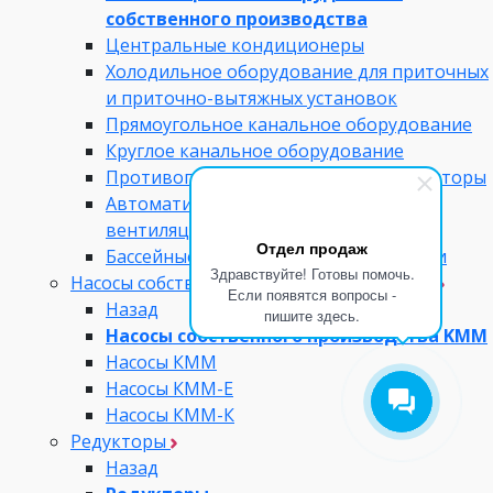
собственного производства
Центральные кондиционеры
Холодильное оборудование для приточных
и приточно-вытяжных установок
Прямоугольное канальное оборудование
Круглое канальное оборудование
Противопожарные клапана и вентиляторы
Автоматика и диспетчеризация
вентиляционного оборудования
Отдел продаж
Бассейные вентиляционные установки
Здравствуйте! Готовы помочь.
Насосы собственного производства KMM
Если появятся вопросы -
Назад
пишите здесь.
Насосы собственного производства KMM
Насосы КММ
Насосы КММ-Е
Насосы КММ-К
Редукторы
Назад