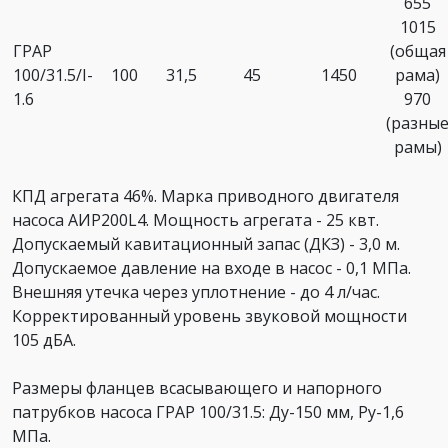
655
1015
ГРАР
(общая
100/31.5/I-
100
31,5
45
1450
рама)
1.6
970
(разны
рамы)
КПД агрегата 46%. Марка приводного двигателя
насоса АИР200L4. Мощность агрегата - 25 квт.
Допускаемый кавитационный запас (ДКЗ) - 3,0 м.
Допускаемое давление на входе в насос - 0,1 МПа.
Внешняя утечка через уплотнение - до 4 л/час.
Корректированный уровень звуковой мощности
105 дБА.
Размеры фланцев всасывающего и напорного
патрубков насоса ГРАР 100/31.5: Ду-150 мм, Ру-1,6
МПа.