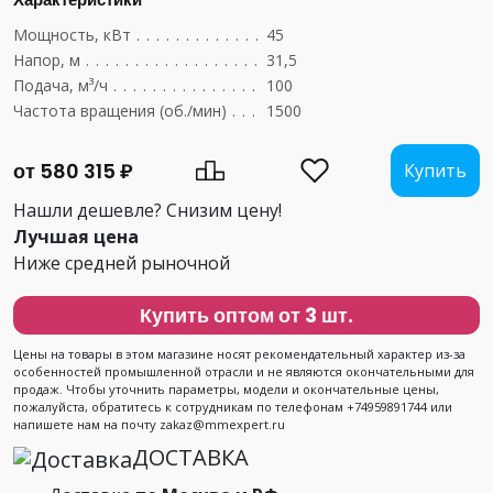
Мощность, кВт
....................................
45
Напор, м
.........................................
31,5
Подача, м³/ч
......................................
100
Частота вращения (об./мин)
..........................
1500
от 580 315 ₽
Купить
Нашли дешевле? Снизим цену!
Лучшая цена
Ниже средней рыночной
Купить оптом от 3 шт.
Цены на товары в этом магазине носят рекомендательный характер из-за
особенностей промышленной отрасли и не являются окончательными для
продаж. Чтобы уточнить параметры, модели и окончательные цены,
пожалуйста, обратитесь к сотрудникам по телефонам +74959891744 или
напишете нам на почту zakaz@mmexpert.ru
ДОСТАВКА