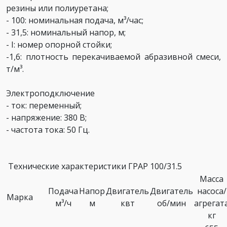
резины или полиуретана;
- 100: номинальная подача, м³/час;
- 31,5: номинальный напор, м;
- I: номер опорной стойки;
-1,6: плотность перекачиваемой абразивной смеси,
т/м³.
Электроподключение
- ток: переменный;
- напряжение: 380 В;
- частота тока: 50 Гц.
Технические характеристики ГРАР 100/31.5
Масса
Подача
Напор
Двигатель
Двигатель
насоса/
Марка
м³/ч
м
квт
об/мин
агрегат
кг