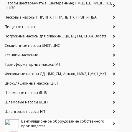
Насосы шестеренчатые (шестеренные) НМШ, Ш, НМШГ, НШ,
НШ30
Песковые насосы ППР, ППК, П, ПР, ПБ, ПК, ПРВП и ПБА
Пищевые насосы
Погружные насосы для скважин ЭЦВ, БЦП М, СПА4, Boosta
Секционные насосы ЦНСГ, ЦНС
Станции насосные
Трансформаторные насосы МТ
Фекальные насосы СД, ЦМК, СМ, Иртыш, ЦМК2, ЦМК, ЦМК1
Циркуляционные насосы ЦНЛ
Шламовые насосы 6Ш8
Шламовые насосы ВШН
Шланговые насосы НП
Вентиляционное оборудование собственного
производства