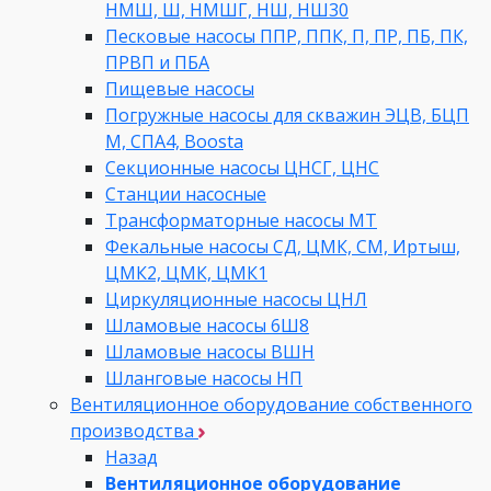
НМШ, Ш, НМШГ, НШ, НШ30
Песковые насосы ППР, ППК, П, ПР, ПБ, ПК,
ПРВП и ПБА
Пищевые насосы
Погружные насосы для скважин ЭЦВ, БЦП
М, СПА4, Boosta
Секционные насосы ЦНСГ, ЦНС
Станции насосные
Трансформаторные насосы МТ
Фекальные насосы СД, ЦМК, СМ, Иртыш,
ЦМК2, ЦМК, ЦМК1
Циркуляционные насосы ЦНЛ
Шламовые насосы 6Ш8
Шламовые насосы ВШН
Шланговые насосы НП
Вентиляционное оборудование собственного
производства
Назад
Вентиляционное оборудование