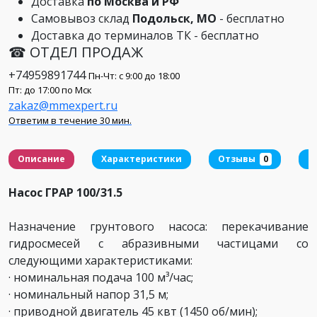
Доставка
по Москва и РФ
Самовывоз склад
Подольск, МО
- бесплатно
Доставка до терминалов ТК - бесплатно
☎ ОТДЕЛ ПРОДАЖ
+74959891744
Пн-Чт: с 9:00 до 18:00
Пт: до 17:00 по Мск
zakaz@mmexpert.ru
Ответим в течение 30 мин.
Описание
Характеристики
Отзывы
0
Д
Насос ГРАР 100/31.5
Назначение грунтового насоса: перекачивание
гидросмесей с абразивными частицами со
следующими характеристиками:
· номинальная подача 100 м³/час;
· номинальный напор 31,5 м;
· приводной двигатель 45 квт (1450 об/мин);