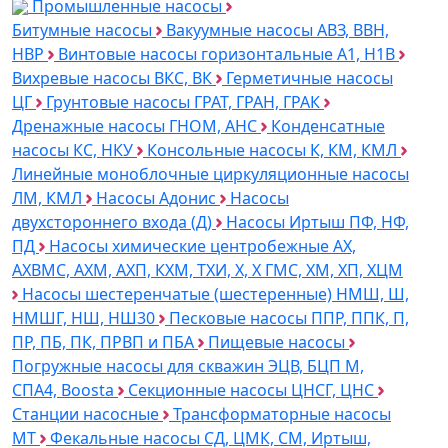
Промышленные насосы
Битумные насосы
Вакуумные насосы АВЗ, ВВН,
НВР
Винтовые насосы горизонтальные А1, Н1В
Вихревые насосы ВКС, ВК
Герметичные насосы
ЦГ
Грунтовые насосы ГРАТ, ГРАН, ГРАК
Дренажные насосы ГНОМ, АНС
Конденсатные
насосы КС, НКУ
Консольные насосы К, КМ, КМЛ
Линейные моноблочные циркуляционные насосы
ЛМ, КМЛ
Насосы Адонис
Насосы
двухстороннего входа (Д)
Насосы Иртыш ПФ, НФ,
ПД
Насосы химические центробежные АХ,
АХВМС, АХМ, АХП, КХМ, ТХИ, Х, Х ГМС, ХМ, ХП, ХЦМ
Насосы шестеренчатые (шестеренные) НМШ, Ш,
НМШГ, НШ, НШ30
Песковые насосы ППР, ППК, П,
ПР, ПБ, ПК, ПРВП и ПБА
Пищевые насосы
Погружные насосы для скважин ЭЦВ, БЦП М,
СПА4, Boosta
Секционные насосы ЦНСГ, ЦНС
Станции насосные
Трансформаторные насосы
МТ
Фекальные насосы СД, ЦМК, СМ, Иртыш,