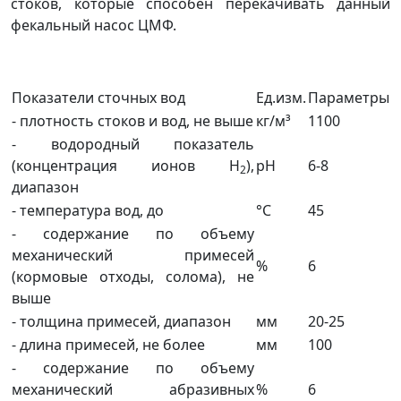
стоков, которые способен перекачивать данный
фекальный насос ЦМФ.
Показатели сточных вод
Ед.изм.
Параметры
- плотность стоков и вод, не выше
кг/м³
1100
- водородный показатель
(концентрация ионов H
),
pH
6-8
2
диапазон
- температура вод, до
°С
45
- содержание по объему
механический примесей
%
6
(кормовые отходы, солома), не
выше
- толщина примесей, диапазон
мм
20-25
- длина примесей, не более
мм
100
- содержание по объему
механический абразивных
%
6