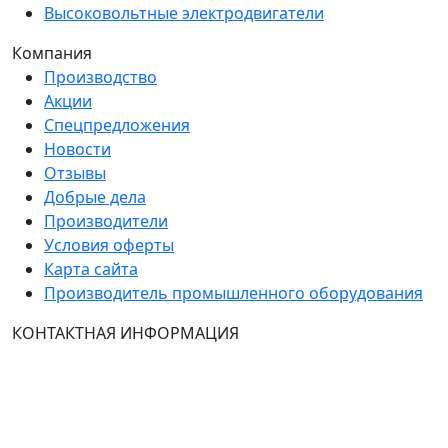
Высоковольтные электродвигатели
Компания
Производство
Акции
Спецпредложения
Новости
Отзывы
Добрые дела
Производители
Условия оферты
Карта сайта
Производитель промышленного оборудования
КОНТАКТНАЯ ИНФОРМАЦИЯ
Группа Компаний "ТехЭксперт": производство и
продажа промышленного и инженерного
оборудования (общепромышленные и
врывозащищённые электродвигатели, ч
астотные