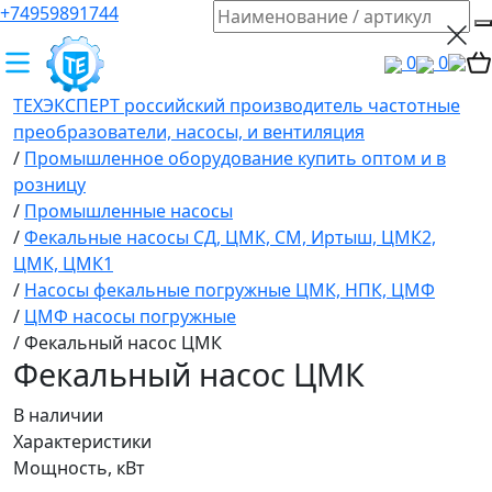
+74959891744
0
0
ТЕХЭКСПЕРТ российский производитель частотные
преобразователи, насосы, и вентиляция
/
Промышленное оборудование купить оптом и в
розницу
/
Промышленные насосы
/
Фекальные насосы СД, ЦМК, СМ, Иртыш, ЦМК2,
ЦМК, ЦМК1
/
Насосы фекальные погружные ЦМК, НПК, ЦМФ
/
ЦМФ насосы погружные
/
Фекальный насос ЦМК
Фекальный насос ЦМК
В наличии
Характеристики
Мощность, кВт