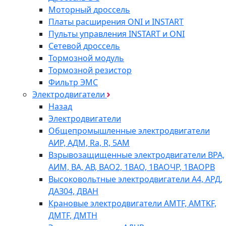
Моторный дроссель
Платы расширения ONI и INSTART
Пульты управления INSTART и ONI
Сетевой дроссель
Тормозной модуль
Тормозной резистор
Фильтр ЭМС
Электродвигатели
Назад
Электродвигатели
Общепромышленные электродвигатели
АИР, АДМ, Ra, R, 5AM
Взрывозащищенные электродвигатели ВРА,
АИМ, ВА, АВ, ВАO2, 1ВАО, 1ВАОЧР, 1ВАОРВ
Высоковольтные электродвигатели A4, АРД,
ДАЗ04, ДВАН
Крановые электродвигатели AMTF, AMTKF,
ДMTF, ДМТН