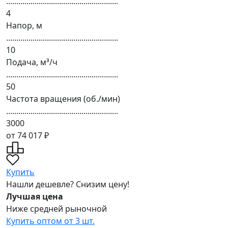
.......................................................
4
Напор, м
.......................................................
10
Подача, м³/ч
.......................................................
50
Частота вращения (об./мин)
.......................................................
3000
от 74 017 ₽
Купить
Нашли дешевле? Снизим цену!
Лучшая цена
Ниже средней рыночной
Купить оптом от 3 шт.