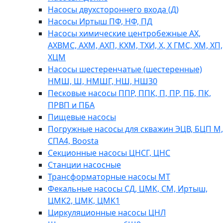
Насосы двухстороннего входа (Д)
Насосы Иртыш ПФ, НФ, ПД
Насосы химические центробежные АХ,
АХВМС, АХМ, АХП, КХМ, ТХИ, Х, Х ГМС, ХМ, ХП,
ХЦМ
Насосы шестеренчатые (шестеренные)
НМШ, Ш, НМШГ, НШ, НШ30
Песковые насосы ППР, ППК, П, ПР, ПБ, ПК,
ПРВП и ПБА
Пищевые насосы
Погружные насосы для скважин ЭЦВ, БЦП М,
СПА4, Boosta
Секционные насосы ЦНСГ, ЦНС
Станции насосные
Трансформаторные насосы МТ
Фекальные насосы СД, ЦМК, СМ, Иртыш,
ЦМК2, ЦМК, ЦМК1
Циркуляционные насосы ЦНЛ