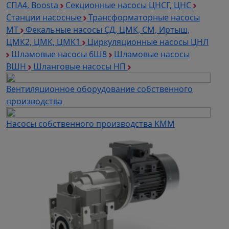
СПА4, Boosta
Секционные насосы ЦНСГ, ЦНС
Станции насосные
Трансформаторные насосы
МТ
Фекальные насосы СД, ЦМК, СМ, Иртыш,
ЦМК2, ЦМК, ЦМК1
Циркуляционные насосы ЦНЛ
Шламовые насосы 6Ш8
Шламовые насосы
ВШН
Шланговые насосы НП
Вентиляционное оборудование собственного
производства
Насосы собственного производства KMM