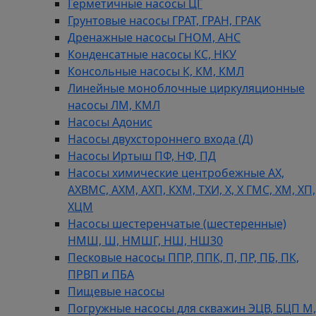
Герметичные насосы ЦГ
Грунтовые насосы ГРАТ, ГРАН, ГРАК
Дренажные насосы ГНОМ, АНС
Конденсатные насосы КС, НКУ
Консольные насосы К, КМ, КМЛ
Линейные моноблочные циркуляционные
насосы ЛМ, КМЛ
Насосы Адонис
Насосы двухстороннего входа (Д)
Насосы Иртыш ПФ, НФ, ПД
Насосы химические центробежные АХ,
АХВМС, АХМ, АХП, КХМ, ТХИ, Х, Х ГМС, ХМ, ХП,
ХЦМ
Насосы шестеренчатые (шестеренные)
НМШ, Ш, НМШГ, НШ, НШ30
Песковые насосы ППР, ППК, П, ПР, ПБ, ПК,
ПРВП и ПБА
Пищевые насосы
Погружные насосы для скважин ЭЦВ, БЦП М,