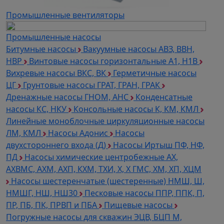
Промышленные вентиляторы
Промышленные насосы
Битумные насосы
Вакуумные насосы АВЗ, ВВН,
НВР
Винтовые насосы горизонтальные А1, Н1В
Вихревые насосы ВКС, ВК
Герметичные насосы
ЦГ
Грунтовые насосы ГРАТ, ГРАН, ГРАК
Дренажные насосы ГНОМ, АНС
Конденсатные
насосы КС, НКУ
Консольные насосы К, КМ, КМЛ
Линейные моноблочные циркуляционные насосы
ЛМ, КМЛ
Насосы Адонис
Насосы
двухстороннего входа (Д)
Насосы Иртыш ПФ, НФ,
ПД
Насосы химические центробежные АХ,
АХВМС, АХМ, АХП, КХМ, ТХИ, Х, Х ГМС, ХМ, ХП, ХЦМ
Насосы шестеренчатые (шестеренные) НМШ, Ш,
НМШГ, НШ, НШ30
Песковые насосы ППР, ППК, П,
ПР, ПБ, ПК, ПРВП и ПБА
Пищевые насосы
Погружные насосы для скважин ЭЦВ, БЦП М,