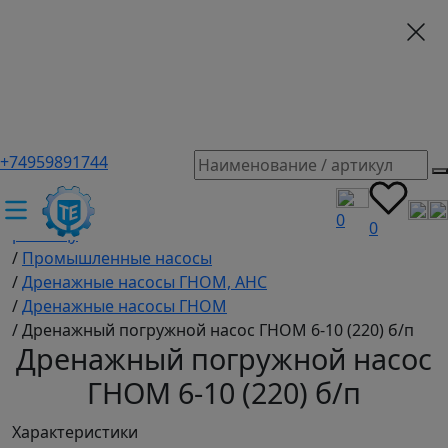
+74959891744
ТЕХЭКСПЕРТ российский производитель частотные
преобразователи, насосы, и вентиляция
/
Промышленное оборудование купить оптом и в
0
0
розницу
/
Промышленные насосы
/
Дренажные насосы ГНОМ, АНС
/
Дренажные насосы ГНОМ
/
Дренажный погружной насос ГНОМ 6-10 (220) б/п
Дренажный погружной насос
ГНОМ 6-10 (220) б/п
Характеристики