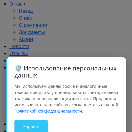
О нас
Назад
О нас
О компании
Документы
Акции
Новости
Отзывы
Импортозамещение
🛡️ Использование персональных
Дилерам
данных
Назад
Дилерам
Мы используем файлы cookie и аналогичные
Обучение
технологии для улучшения работы сайта, анализа
Реклама
трафика и персонализации контента. Продолжая
Партнерский портфель
использовать наш сайт, вы соглашаетесь с нашей
Рализация проектов
Политикой конфиденциальности
.
Семинары
Доставка и оплата
Хорошо
Контакты