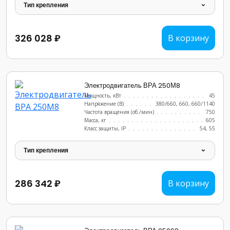
Тип крепления
326 028 ₽
В корзину
Электродвигатель ВРА 250М8
Мощность, кВт
.......................
45
Напряжение (В)
......................
380/660, 660, 660/1140
Частота вращения (об./мин)
...............
750
Масса, кг
..........................
605
Класс защиты, IP
......................
54, 55
Тип крепления
286 342 ₽
В корзину