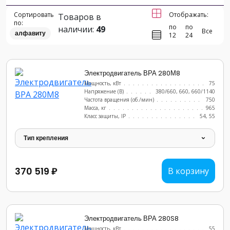
Сортировать
Отображать:
Товаров в
по:
по
по
наличии:
49
Все
алфавиту
12
24
Электродвигатель ВРА 280М8
Мощность, кВт
.......................
75
Напряжение (В)
......................
380/660, 660, 660/1140
Частота вращения (об./мин)
...............
750
Масса, кг
..........................
965
Класс защиты, IP
......................
54, 55
Тип крепления
370 519 ₽
В корзину
Электродвигатель ВРА 280S8
Мощность, кВт
.......................
55