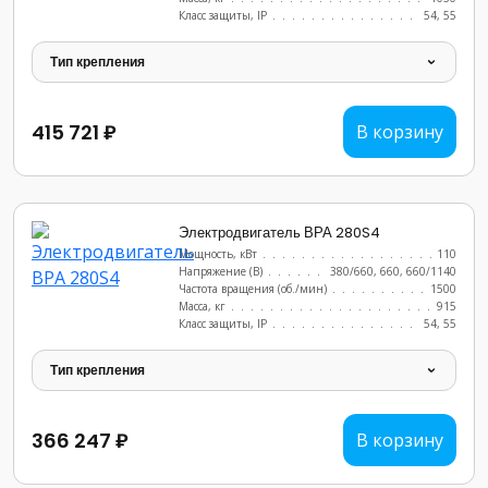
Класс защиты, IP
......................
54, 55
Тип крепления
415 721 ₽
В корзину
Электродвигатель ВРА 280S4
Мощность, кВт
.......................
110
Напряжение (В)
......................
380/660, 660, 660/1140
Частота вращения (об./мин)
...............
1500
Масса, кг
..........................
915
Класс защиты, IP
......................
54, 55
Тип крепления
366 247 ₽
В корзину