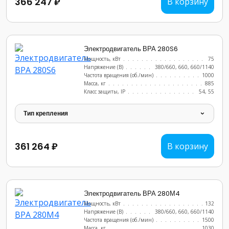
366 247 ₽
В корзину
Электродвигатель ВРА 280S6
Мощность, кВт
.......................
75
Напряжение (В)
......................
380/660, 660, 660/1140
Частота вращения (об./мин)
...............
1000
Масса, кг
..........................
885
Класс защиты, IP
......................
54, 55
Тип крепления
361 264 ₽
В корзину
Электродвигатель ВРА 280М4
Мощность, кВт
.......................
132
Напряжение (В)
......................
380/660, 660, 660/1140
Частота вращения (об./мин)
...............
1500
Масса, кг
..........................
1030