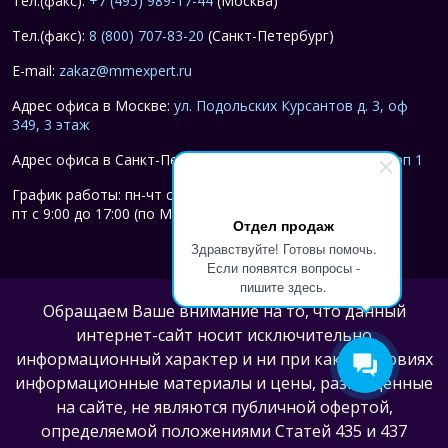
Тел.(факс):
+7 (495) 989-17-44
(Москва)
Тел.(факс):
8 (800) 707-83-20
(Санкт-Петербург)
E-mail:
zakaz@mmexpert.ru
Адрес офиса в Москве:
ул. Подольских Курсантов д. 3, оф
349, 3 этаж
Адрес офиса в Санкт-Петербурге:
ул. Савушкина 134, корп 1
График работы: пн-чт с 9:00 до 18:00
пт с 9:00 до 17:00 (по Москве)
Отдел продаж
Здравствуйте! Готовы помочь.
Если появятся вопросы -
пишите здесь.
Обращаем Ваше внимание на то, что данный
интернет-сайт носит исключительно
информационный характер и ни при каких условиях
информационные материалы и цены, размещенные
на сайте, не являются публичной офертой,
определяемой положениями Статей 435 и 437