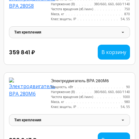
Напряжение (В)
......................
380/660, 660, 660/1140
Частота вращения (об./мин)
...............
750
Масса, кг
..........................
870
Класс защиты, IP
......................
54, 55
Тип крепления
359 841 ₽
В корзину
Электродвигатель ВРА 280М6
Мощность, кВт
.......................
90
Напряжение (В)
......................
380/660, 660, 660/1140
Частота вращения (об./мин)
...............
1000
Масса, кг
..........................
980
Класс защиты, IP
......................
54, 55
Тип крепления