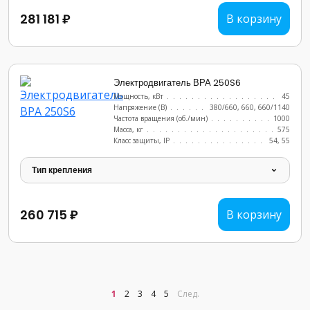
281 181 ₽
В корзину
Электродвигатель ВРА 250S6
Мощность, кВт
.......................
45
Напряжение (В)
......................
380/660, 660, 660/1140
Частота вращения (об./мин)
...............
1000
Масса, кг
..........................
575
Класс защиты, IP
......................
54, 55
Тип крепления
260 715 ₽
В корзину
1
2
3
4
5
След.