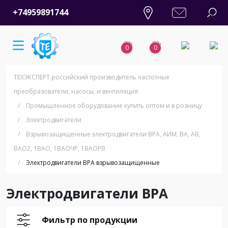
+74959891744
0
0
ТЕХЭКСПЕРТ российский производитель частотные
преобразователи, насосы, и вентиляция
/
Промышленное оборудование купить оптом и в розницу
/
Электродвигатели
/
Взрывозащищенные электродвигатели ВРА, АИМ, ВА, АВ,
ВАO2, 1ВАО, 1ВАОЧР, 1ВАОРВ
/
Электродвигатели ВРА взрывозащищенные
Электродвигатели ВРА
Фильтр по продукции