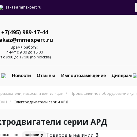
zakaz@mmexpert.ru
+7(495) 989-17-44
akaz@mmexpert.ru
Время работы:
пн-чт с 9:00 до 18:00
пт с 9:00 до 17:00 (по Москве)
с
Новости
Отзывы
Импортозамещение
Дилерам
разователи, насосы, и вентиляция
/
Промышленное оборудование купит
ДВАН
/
Электродвигатели серии АРД
ктродвигатели серии АРД
Товаров в наличии:
3
овать по:
алфавиту