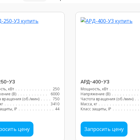
250-У3
АРД-400-У3
ть, кВт
...............................
250
Мощность, кВт
..........
ение (В)
...............................
6000
Напряжение (В)
..........
а вращения (об./мин)
...............................
750
Частота вращения (об./мин)
.
кг
...............................
3410
Масса, кг
..............
ащиты, IP
...............................
44
Класс защиты, IP
.........
росить цену
Запросить цену