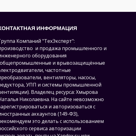
КОНТАКТНАЯ ИНФОРМАЦИЯ
Группа Компаний "ТехЭксперт":
производство и продажа промышленного и
инженерного оборудования
(общепромышленные и врывозащищённые
электродвигатели, ч
астотные
преобразователи, вентиляторы, насосы,
редуктора, УПП и системы промышленной
вентиляции).
Владелец ресурса: Хмырова
Наталья Николаевна. На сайте невозможно
зарегистрироваться и авторизоваться с
иностранных аккаунтов (149-ФЗ),
рекомендуем это делать с использованием
российского сервиса авторизации
(использовать почту на Yandex.ru или