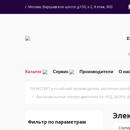
г. Москва, Варшавское шоссе д.150, к 2, 8 этаж, 803
z
Каталог
Сервис
Производители
О на
ТЕХЭКСПЕРТ российский производитель частотные преоб
/
Высоковольтные электродвигатели A4, АРД, ДАЗ04, 
Эле
Фильтр по параметрам
Сортир