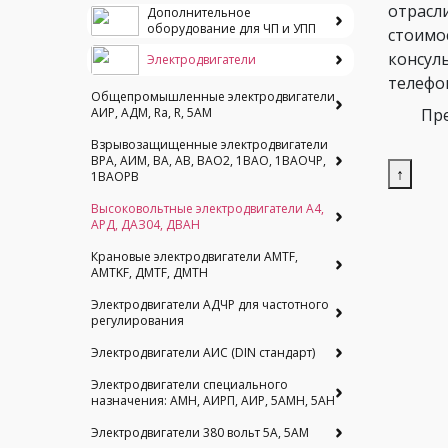
отрасл
Дополнительное
оборудование для ЧП и УПП
стоимо
консул
Электродвигатели
телефо
Общепромышленные электродвигатели
АИР, АДМ, Ra, R, 5AM
Пре
Взрывозащищенные электродвигатели
ВРА, АИМ, ВА, АВ, ВАO2, 1ВАО, 1ВАОЧР,
↑
1ВАОРВ
Высоковольтные электродвигатели A4,
АРД, ДАЗ04, ДВАН
Крановые электродвигатели AMTF,
AMTKF, ДMTF, ДМТН
Электродвигатели АДЧР для частотного
регулирования
Электродвигатели АИС (DIN стандарт)
Электродвигатели специального
назначения: АМН, АИРП, АИР, 5АМН, 5АН
Электродвигатели 380 вольт 5А, 5АМ