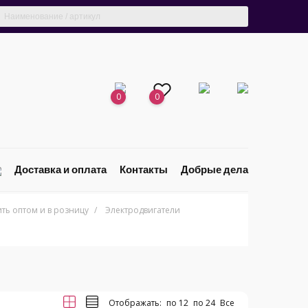
0
0
Доставка и оплата
Контакты
Добрые дела
ь оптом и в розницу
/
Электродвигатели
Отображать:
по 12
по 24
Все