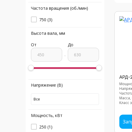
Частота вращения (об./мин)
750
(3)
Высота вала, мм
От
До
-
АРД-
Мощнос
Напряжение (В)
Напряж
Частот
Масса, 
Все
Класс з
Мощность, кВт
Зап
250
(1)