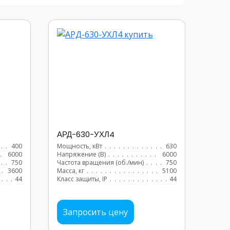
АРД-630-УХЛ4
.....................
400
Мощность, кВт
...........................
630
.....................
6000
Напряжение (В)
..........................
6000
..............................
750
Частота вращения (об./мин)
..................
750
.................
3600
Масса, кг
...............................
5100
......................
44
Класс защиты, IP
..........................
44
Запросить цену