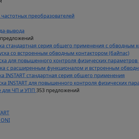
й
 частотных преобразователей
да-вывода
 предложений
уска стандартная серия общего применения с обводным 
пуска со встроенным обводным контактором (байпас)
пуска для повышенного контроля физических параметров 
уска с расширенным функционалом и встроенным обводн
уска INSTART стандартная серия общего применения
пуска INSTART для повышенного контроля физических пар
 для ЧП и УПП
353 предложений
TART
 ONI