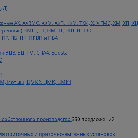
(Д)
ые АХ, АХВМС, АХМ, АХП, КХМ, ТХИ, Х, Х ГМС, ХМ, ХП, Х
теренные) НМШ, Ш, НМШГ, НШ, НШ30
 ПР, ПБ, ПК, ПРВП и ПБА
н ЭЦВ, БЦП М, СПА4, Boosta
С
Т
СМ, Иртыш, ЦМК2, ЦМК, ЦМК1
 собственного производства
350 предложений
ля приточных и приточно-вытяжных установок