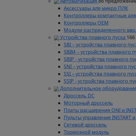
Автоматизация
86 предложени
Аксессуары для микро ПЛК
Контроллеры компактные для
Контроллеры ОЕМ
Модули распределенного вво
Устройства плавного пуска
166
SBI – устройства плавного п
SBIM – устройства плавного 
SBIP - устройства плавного 
SNI – устройства плавного п
SSI – устройства плавного п
SSIP - устройства плавного 
Дополнительное оборудование
Дроссель DC
Моторный дроссель
Платы расширения ONI и INS
Пульты управления INSTART и
Сетевой дроссель
Тормозной модуль