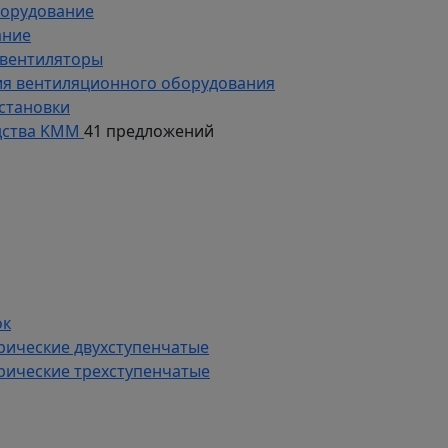
борудование
ание
 вентиляторы
ия вентиляционного оборудования
становки
дства KMM
41 предложений
ок
рические двухступенчатые
рические трехступенчатые