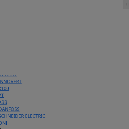
таж, 803
86 предложений
INSTART
 INNOVERT
Х100
VT
ABB
 DANFOSS
SCHNEIDER ELECTRIC
ONI