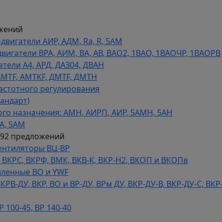
жений
игатели АИР, АДМ, Ra, R, 5AM
гатели ВРА, АИМ, ВА, АВ, ВАO2, 1ВАО, 1ВАОЧР, 1ВАОРВ
тели A4, АРД, ДАЗ04, ДВАН
AMTF, AMTKF, ДMTF, ДМТН
астотного регулирования
тандарт)
го назначения: АМН, АИРП, АИР, 5АМН, 5АН
А, 5АМ
592 предложений
ентиляторы ВЦ-ВР
КРС, ВКРФ, ВМК, ВКВ-К, ВКР-Н2, ВКОП и ВКОПв
ленные ВО и YWF
В-ДУ, ВКР, ВО и ВР-ДУ, ВРм ДУ, ВКР-ДУ-В, ВКР-ДУ-С, ВКР
100-45, ВР 140-40