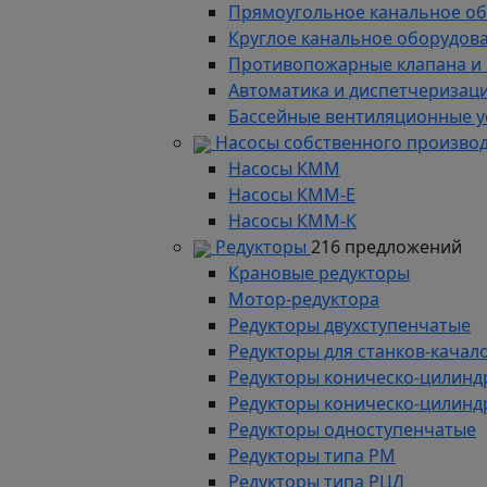
Прямоугольное канальное о
Круглое канальное оборудов
Противопожарные клапана и
Автоматика и диспетчеризац
Бассейные вентиляционные у
Насосы собственного произво
Насосы КММ
Насосы КММ-Е
Насосы КММ-К
Редукторы
216 предложений
Крановые редукторы
Мотор-редуктора
Редукторы двухступенчатые
Редукторы для станков-качал
Редукторы коническо-цилинд
Редукторы коническо-цилинд
Редукторы одноступенчатые
Редукторы типа РМ
Редукторы типа РЦД