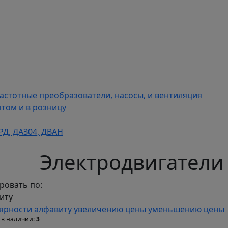
астотные преобразователи, насосы, и вентиляция
том и в розницу
РД, ДАЗ04, ДВАН
Электродвигатели
ровать по:
иту
ярности
алфавиту
увеличению цены
уменьшению цены
 в наличии:
3