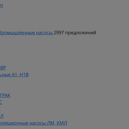
ДН
ромышленные насосы
2997 предложений
НВР
ьные А1, Н1В
 ГРАК
С
У
МЛ
уляционные насосы ЛМ, КМЛ