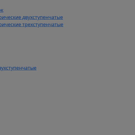
ок
рические двухступенчатые
рические трехступенчатые
вухступенчатые