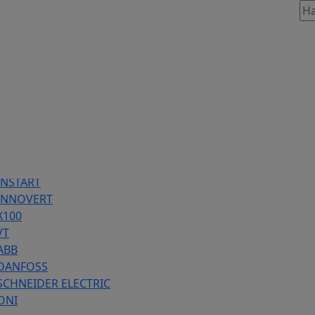
таж, 803
86 предложений
INSTART
 INNOVERT
Х100
VT
ABB
 DANFOSS
SCHNEIDER ELECTRIC
ONI