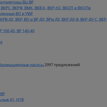
ентиляторы ВЦ-ВР
КРС, ВКРФ, ВМК, ВКВ-К, ВКР-Н2, ВКОП и ВКОПв
ленные ВО и YWF
В-ДУ, ВКР, ВО и ВР-ДУ, ВРм ДУ, ВКР-ДУ-В, ВКР-ДУ-С, ВКР
100-45, ВР 140-40
ДН
ромышленные насосы
2997 предложений
НВР
ьные А1, Н1В