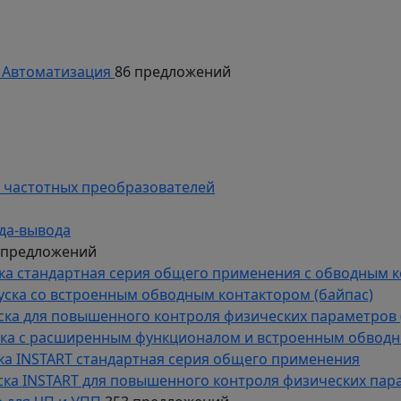
Автоматизация
86 предложений
 частотных преобразователей
да-вывода
 предложений
уска стандартная серия общего применения с обводным 
пуска со встроенным обводным контактором (байпас)
пуска для повышенного контроля физических параметров 
уска с расширенным функционалом и встроенным обводн
уска INSTART стандартная серия общего применения
пуска INSTART для повышенного контроля физических пар