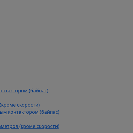
контактором (байпас)
(кроме скорости)
ым контактором (байпас)
аметров (кроме скорости)