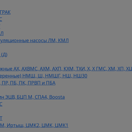
 ГРАК
С
У
МЛ
уляционные насосы ЛМ, КМЛ
(Д)
ые АХ, АХВМС, АХМ, АХП, КХМ, ТХИ, Х, Х ГМС, ХМ, ХП, Х
теренные) НМШ, Ш, НМШГ, НШ, НШ30
 ПР, ПБ, ПК, ПРВП и ПБА
н ЭЦВ, БЦП М, СПА4, Boosta
С
Т
СМ, Иртыш, ЦМК2, ЦМК, ЦМК1