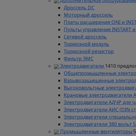
Дополнительное оборудование
Дроссель DC
Моторный дроссель
Платы расширения ONI и INS
Пульты управления INSTART и
Сетевой дроссель
Тормозной модуль
Тормозной резистор
Фильтр ЭМС
Электродвигатели
1410 предло
Общепромышленные электродв
Взрывозащищенные электродви
Высоковольтные электродвига
Крановые электродвигатели 
Электродвигатели АДЧР для ч
Электродвигатели АИС (DIN с
Электродвигатели специально
Электродвигатели 380 вольт 5
Промышленные вентиляторы