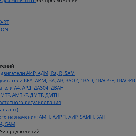
 для ЧП и УПП
353 предложений
TART
 ONI
жений
игатели АИР, АДМ, Ra, R, 5AM
гатели ВРА, АИМ, ВА, АВ, ВАO2, 1ВАО, 1ВАОЧР, 1ВАОРВ
тели A4, АРД, ДАЗ04, ДВАН
AMTF, AMTKF, ДMTF, ДМТН
астотного регулирования
тандарт)
го назначения: АМН, АИРП, АИР, 5АМН, 5АН
А, 5АМ
592 предложений