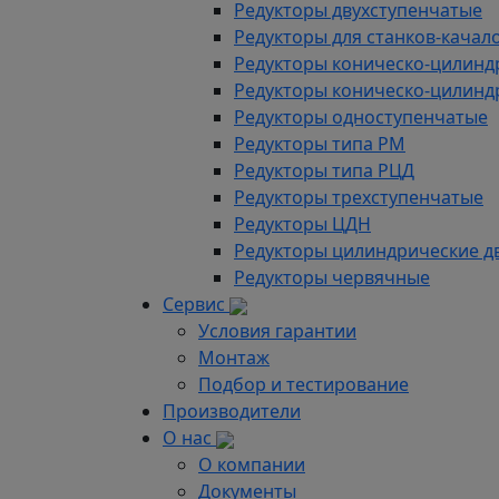
Редукторы двухступенчатые
Редукторы для станков-качал
Редукторы коническо-цилинд
Редукторы коническо-цилинд
Редукторы одноступенчатые
Редукторы типа РМ
Редукторы типа РЦД
Редукторы трехступенчатые
Редукторы ЦДН
Редукторы цилиндрические д
Редукторы червячные
Сервис
Условия гарантии
Монтаж
Подбор и тестирование
Производители
О нас
О компании
Документы