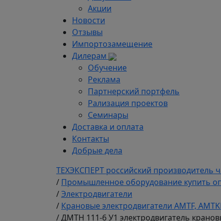
Акции
Новости
Отзывы
Импортозамещение
Дилерам
Обучение
Реклама
Партнерский портфель
Рализация проектов
Семинары
Доставка и оплата
Контакты
Добрые дела
ТЕХЭКСПЕРТ российский производитель ч
/
Промышленное оборудование купить оп
/
Электродвигатели
/
Крановые электродвигатели AMTF, AMTK
/
ДMTH 111-6 У1 электродвигатель крано