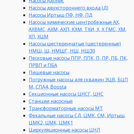
Насосы Адонис
Насосы двухстороннего входа (Д)
Насосы Иртыш ПФ, НФ, ПД
Насосы химические центробежные АХ,
АХВМС, АХМ, АХП, КХМ, ТХИ, Х, Х ГМС, ХМ,
ХП, ХЦМ
Насосы шестеренчатые (шестеренные)
НМШ, Ш, НМШГ, НШ, НШ30
Песковые насосы ППР, ППК, П, ПР, ПБ, ПК,
ПРВП и ПБА
Пищевые насосы
Погружные насосы для скважин ЭЦВ, БЦП
М, СПА4, Boosta
Секционные насосы ЦНСГ, ЦНС
Станции насосные
Трансформаторные насосы МТ
Фекальные насосы СД, ЦМК, СМ, Иртыш,
ЦМК2, ЦМК, ЦМК1
Циркуляционные насосы ЦНЛ