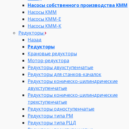
Насосы собственного производства KMM
Насосы КММ
Насосы КММ-Е
Насосы КММ-К
Редукторы
Назад
Редукторы
Крановые редукторы
Мотор-редуктора
Редукторы двухступенчатые
Редукторы для станков-качалок
Редукторы коническо-цилиндрические
двухступенчатые
Редукторы коническо-цилиндрические
трехступенчатые
Редукторы одноступенчатые
Редукторы типа РМ
Редукторы типа РЦД