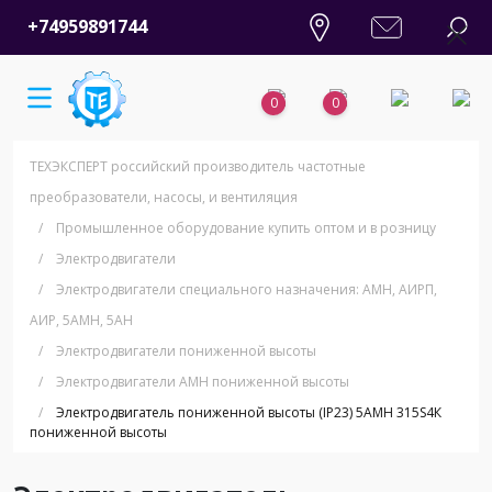
+74959891744
0
0
ТЕХЭКСПЕРТ российский производитель частотные
преобразователи, насосы, и вентиляция
/
Промышленное оборудование купить оптом и в розницу
/
Электродвигатели
/
Электродвигатели специального назначения: АМН, АИРП,
АИР, 5АМН, 5АН
/
Электродвигатели пониженной высоты
/
Электродвигатели АМН пониженной высоты
/
Электродвигатель пониженной высоты (IP23) 5АМН 315S4К
пониженной высоты