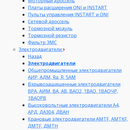
Моторный дроссель
Платы расширения ONI и INSTART
Пульты управления INSTART и ONI
Сетевой дроссель
Тормозной модуль
Тормозной резистор
Фильтр ЭМС
Электродвигатели
Назад
Электродвигатели
Общепромышленные электродвигатели
АИР, АДМ, Ra, R, 5AM
Взрывозащищенные электродвигатели
ВРА, АИМ, ВА, АВ, ВАO2, 1ВАО, 1ВАОЧР,
1ВАОРВ
Высоковольтные электродвигатели A4,
АРД, ДАЗ04, ДВАН
Крановые электродвигатели AMTF, AMTKF,
ДMTF, ДМТН