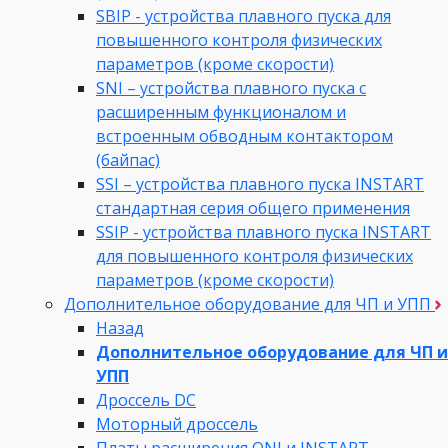
SBIP - устройства плавного пуска для
повышенного контроля физических
параметров (кроме скорости)
SNI – устройства плавного пуска с
расширенным функционалом и
встроенным обводным контактором
(байпас)
SSI – устройства плавного пуска INSTART
стандартная серия общего применения
SSIP - устройства плавного пуска INSTART
для повышенного контроля физических
параметров (кроме скорости)
Дополнительное оборудование для ЧП и УПП
Назад
Дополнительное оборудование для ЧП и
УПП
Дроссель DC
Моторный дроссель
Платы расширения ONI и INSTART