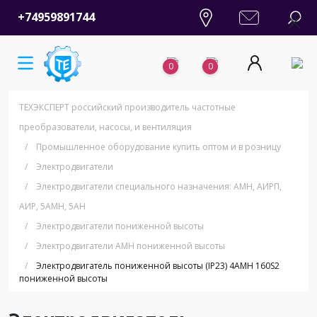
+74959891744
0
0
ТЕХЭКСПЕРТ российский производитель частотные
преобразователи, насосы, и вентиляция
/
Промышленное оборудование купить оптом и в розницу
/
Электродвигатели
/
Электродвигатели специального назначения: АМН, АИРП,
АИР, 5АМН, 5АН
/
Электродвигатели пониженной высоты
/
Электродвигатели АМН пониженной высоты
/
Электродвигатель пониженной высоты (IP23) 4АМН 160S2
пониженной высоты