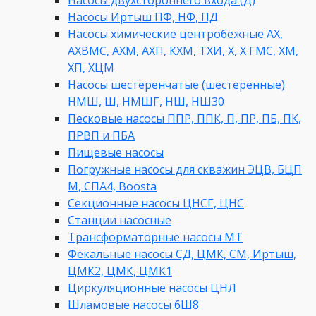
Насосы Иртыш ПФ, НФ, ПД
Насосы химические центробежные АХ,
АХВМС, АХМ, АХП, КХМ, ТХИ, Х, Х ГМС, ХМ,
ХП, ХЦМ
Насосы шестеренчатые (шестеренные)
НМШ, Ш, НМШГ, НШ, НШ30
Песковые насосы ППР, ППК, П, ПР, ПБ, ПК,
ПРВП и ПБА
Пищевые насосы
Погружные насосы для скважин ЭЦВ, БЦП
М, СПА4, Boosta
Секционные насосы ЦНСГ, ЦНС
Станции насосные
Трансформаторные насосы МТ
Фекальные насосы СД, ЦМК, СМ, Иртыш,
ЦМК2, ЦМК, ЦМК1
Циркуляционные насосы ЦНЛ
Шламовые насосы 6Ш8