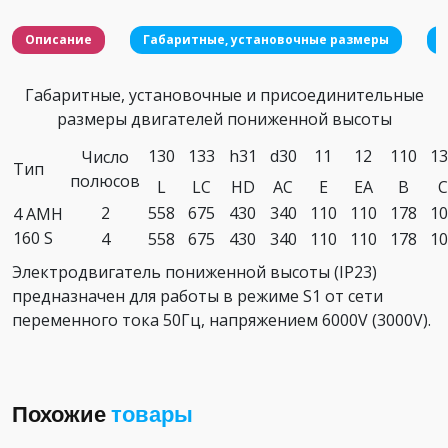
Описание
Габаритные, установочные размеры
Габаритные, установочные и присоединительные
размеры двигателей пониженной высоты
130
133
h31
d30
11
12
110
13
Число
Тип
полюсов
L
LC
HD
AC
E
EA
B
C
2
558
675
430
340
110
110
178
10
4 АМН
160 S
4
558
675
430
340
110
110
178
10
Электродвигатель пониженной высоты (IP23)
предназначен для работы в режиме S1 от сети
переменного тока 50Гц, напряжением 6000V (3000V).
Похожие
товары