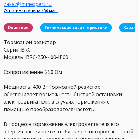
zakaz@mmexpert.ru
Ответим в течение 30 мин.
Описание
Технические характеристики
Характ
Тормозной резистор
Серия IBRC
Модель IBRC-250-400-IP00
Сопротивление: 250 Ом
Мощность: 400 ВтТормозной резистор
обеспечивает возможность быстрой остановки
электродвигателя, в случаях торможения с
помощью преобразователя частоты.
В процессе торможения электродвигателя его
энергия рассеивается на блоке резисторов, который,
в свою очередь, подключен к шине постоянного