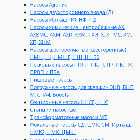
Насосы Адонис
Насосы двухстороннего входа (Д)
Насосы Иртыш ПФ, НФ, ПД
Насосы химические центробежные АХ,
АХВМС, АХМ, АХП, КХМ, ТХИ, Х, Х ГМС, ХМ,
ХП, ХЦМ
Насосы шестеренчатые (шестеренные)
НМШ, Ш, НМШГ, НШ, НШ30
Песковые насосы ППР, ППК, П, ПР, ПБ, ПК,
ПРВП и ПБА
Пищевые насосы
Погружные насосы для скважин ЭЦВ, БЦП
М, СПА4, Boosta
Секционные насосы ЦНСГ, ЦНС
Станции насосные
Трансформаторные насосы МТ
Фекальные насосы СД, ЦМК, СМ, Иртыш,
ЦМК2, ЦМК, ЦМК1
Циркуляционные насосы ЦНЛ