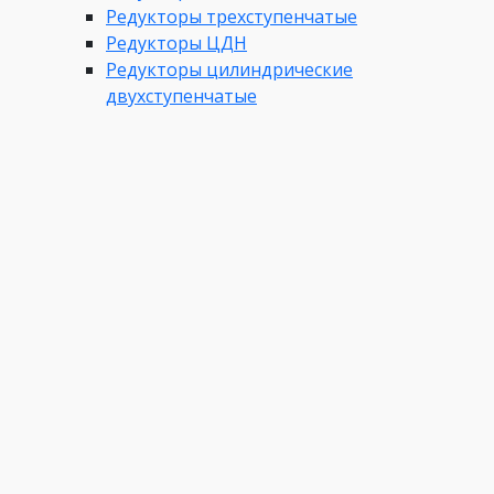
Редукторы трехступенчатые
Редукторы ЦДН
Редукторы цилиндрические
двухступенчатые
Редукторы червячные
Сервис
Назад
Сервис
Условия гарантии
Монтаж
Подбор и тестирование
Производители
О нас
Назад
О нас
О компании
Документы
Акции
Новости