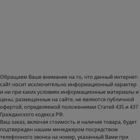
E-mail:
zakaz@mmexpert.ru
Адрес офиса в Москве: Варшавское шоссе дом 150к2, БЦ
Селектика, 8 этаж, офис 803.
Адрес офиса в Санкт-Петербурге: улица Савушкина дом
134к1.
Доставка оборудования по всей России.
График работы (часовой пояс Москва)
пн-чт с 9:00 до 18:00; пт до 17:00.
Обращаем Ваше внимание на то, что данный интернет-
сайт носит исключительно информационный характер
и ни при каких условиях информационные материалы и
цены, размещенные на сайте, не являются публичной
офертой, определяемой положениями Статей 435 и 437
Гражданского кодекса РФ.
Ваш заказ, включая стоимость и наличие товара, будет
подтвержден нашим менеджером посредством
телефонного звонка на номер, указанный Вами при