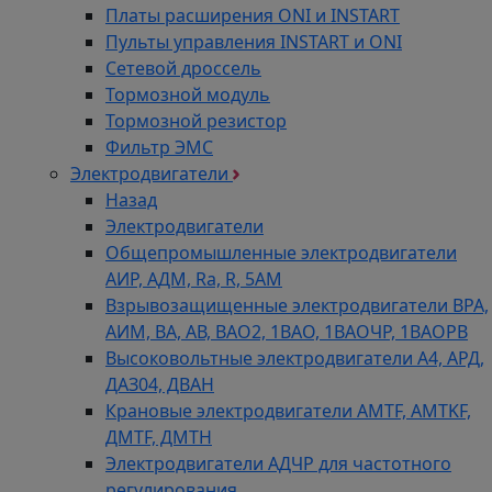
Платы расширения ONI и INSTART
Пульты управления INSTART и ONI
Сетевой дроссель
Тормозной модуль
Тормозной резистор
Фильтр ЭМС
Электродвигатели
Назад
Электродвигатели
Общепромышленные электродвигатели
АИР, АДМ, Ra, R, 5AM
Взрывозащищенные электродвигатели ВРА,
АИМ, ВА, АВ, ВАO2, 1ВАО, 1ВАОЧР, 1ВАОРВ
Высоковольтные электродвигатели A4, АРД,
ДАЗ04, ДВАН
Крановые электродвигатели AMTF, AMTKF,
ДMTF, ДМТН
Электродвигатели АДЧР для частотного
регулирования