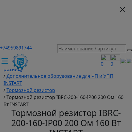
+74959891744
ТЕХЭКСПЕРТ российский производитель частотные
преобразователи, насосы, и вентиляция
/
Промышленное оборудование купить оптом и в
0
0
розницу
/
Дополнительное оборудование для ЧП и УПП
INSTART
/
Тормозной резистор
/
Тормозной резистор IBRC-200-160-IP00 200 Ом 160
Вт INSTART
Тормозной резистор IBRC-
200-160-IP00 200 Ом 160 Вт