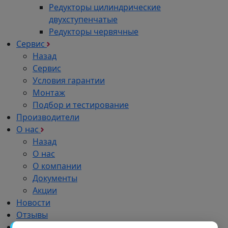
Редукторы цилиндрические
двухступенчатые
Редукторы червячные
Сервис
Назад
Сервис
Условия гарантии
Монтаж
Подбор и тестирование
Производители
О нас
Назад
О нас
О компании
Документы
Акции
Новости
Отзывы
Импортозамещение