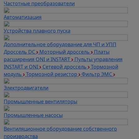
Частотные преобразователи
Автоматизация
Устройства плавного пуска
Дополнительное оборудование для ЧП и УПП
Дроссель DC
Моторный дроссель
Платы
расширения ONI и INSTART
Пульты управления
INSTART и ONI
Сетевой дроссель
Тормозной
модуль
Тормозной резистор
Фильтр ЭМС
Электродвигатели
Промышленные вентиляторы
Промышленные насосы
Вентиляционное оборудование собственного
производства