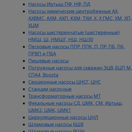
Насосы Иртыш ПФ, НФ, ПД
Насосы химические центробежные АХ,
АХВМС, АХМ, АХП, КХМ, ТХИ, Х, Х ГМС, ХМ, ХП,
ХЦМ
Насосы шестеренчатые (шестеренные)
НМШ, Ш, НМШГ, НШ, НШ30
Песковые насосы ППР, ППК, П, ПР, ПБ, ПК,
ПРВП и ПБА
Пищевые насосы
Погружные насосы для скважин ЭЦВ, БЦП М,
СПА4, Boosta
Секционные насосы ЦНСГ, ЦНС
Станции насосные
Трансформаторные насосы МТ
Фекальные насосы СД, ЦМК, СМ, Иртыш,
ЦМК2, ЦМК, ЦМК1
Циркуляционные насосы ЦНЛ
Шламовые насосы 6Ш8
Шламовые насосы ВШН