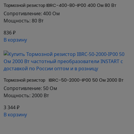
блокировки по причине перенапряжения.
Тормозной резистор IBRC-400-80-IP00 400 Ом 80 Вт 
Сопротивление: 400 Ом
Тормозной резистор необходим в тех случаях,
Мощность: 80 Вт
когда:
836 ₽
необходимо более эффективное торможение
В корзину
инерционная нагрузка на электродвигатель
имеется возможность перенапряжения
Тормозные резисторы являются дополнительной
опцией и рекомендуются к установке при М
торм. более 20% от М номин.
Тормозной резистор   IBRC-50-2000-IP00 50 Ом 2000 Вт
Наличие на складе широкого диапазона
Сопротивление: 50 Ом
сопротивлений поможет подобрать
Мощность: 2000 Вт
оптимальное решение для эффективного
торможения электродвигателя.
3 344 ₽
В корзину