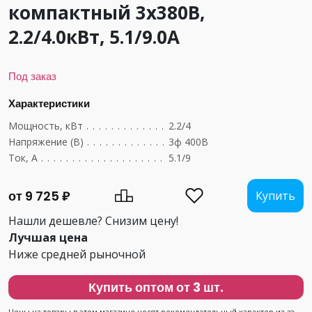
компактный 3х380В,
2.2/4.0кВт, 5.1/9.0А
Под заказ
Характеристики
Мощность, кВт
....................................
2.2/4
Напряжение (В)
...................................
3ф 400В
Ток, А
...........................................
5.1/9
от 9 725 ₽
Купить
Нашли дешевле? Снизим цену!
Лучшая цена
Ниже средней рыночной
Купить оптом от 3 шт.
Цены на товары в этом магазине носят рекомендательный характер из-за