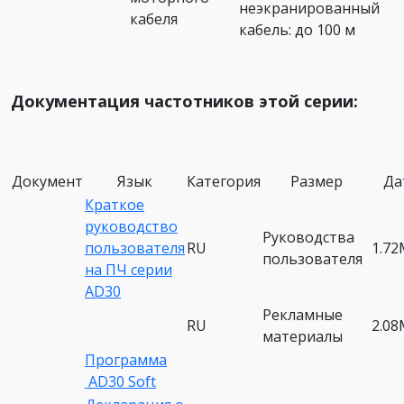
неэкранированный
кабеля
кабель: до 100 м
Документация частотников этой серии:
Документ
Язык
Категория
Размер
Да
Краткое
руководство
Руководства
пользователя
RU
1.7
пользователя
на ПЧ серии
AD30
Рекламные
RU
2.0
материалы
Программа
AD30 Soft