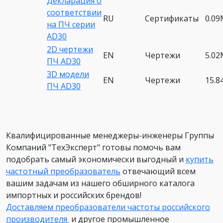
Декларация о
соответствии
RU
Сертификаты
0.0
на ПЧ серии
AD30
2D чертежи
EN
Чертежи
5.0
ПЧ AD30
3D модели
EN
Чертежи
15.
ПЧ AD30
Квалифицированные менеджеры-инженеры Группы
Компаний "ТехЭксперт" готовы помочь вам
подобрать самый экономически выгодный и
купить
частотный преобразователь
отвечающий всем
вашим задачам из нашего обширного каталога
импортных и российских брендов!
Доставляем преобразователи частоты российского
производителя
и другое промышленное