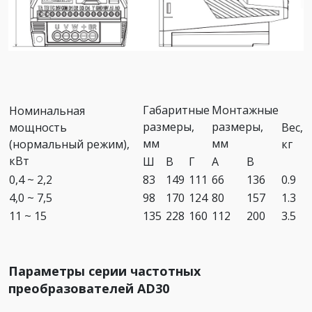
Габаритные
Монтажные
Номинальная
размеры,
размеры,
мощность
Вес,
мм
мм
(нормальный режим),
кг
кВт
Ш
В
Г
А
В
0,4 ~ 2,2
83
149
111
66
136
0.9
4,0 ~ 7,5
98
170
124
80
157
1.3
11 ~ 15
135
228
160
112
200
3.5
Параметры серии частотных
преобразователей AD30