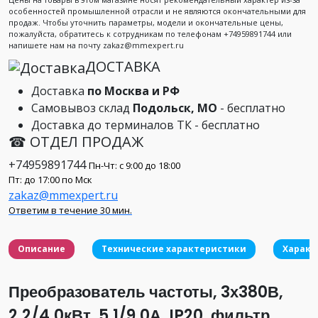
особенностей промышленной отрасли и не являются окончательными для
продаж. Чтобы уточнить параметры, модели и окончательные цены,
пожалуйста, обратитесь к сотрудникам по телефонам +74959891744 или
напишете нам на почту zakaz@mmexpert.ru
ДОСТАВКА
Доставка
по Москва и РФ
Самовывоз склад
Подольск, МО
- бесплатно
Доставка до терминалов ТК - бесплатно
☎ ОТДЕЛ ПРОДАЖ
+74959891744
Пн-Чт: с 9:00 до 18:00
Пт: до 17:00 по Мск
zakaz@mmexpert.ru
Ответим в течение 30 мин.
Описание
Технические характеристики
Характ
Преобразователь частоты, 3х380В,
2.2/4.0кВт, 5.1/9.0А, IP20, фильтр